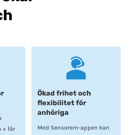
ch
ör
Ökad frihet och
flexibilitet för
anhöriga
a
Med Sensorem-appen kan
 + får