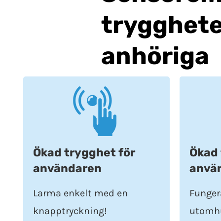
trygghete
anhöriga
Ökad trygghet för
Ökad 
användaren
anvä
Larma enkelt med en
Fungera
knapptryckning!
utomhu