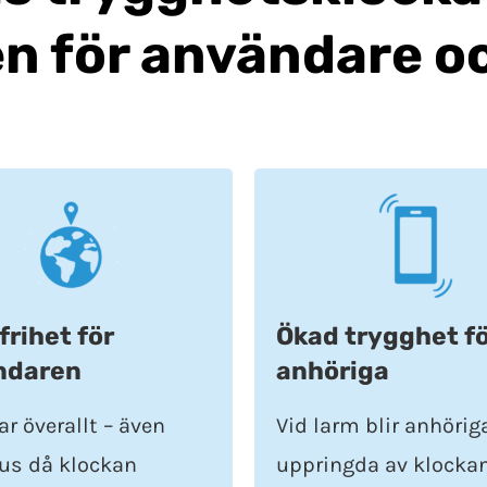
n för användare o
frihet för
Ökad trygghet f
ndaren
anhöriga
r överallt – även
Vid larm blir anhörig
s då klockan
uppringda av klockan