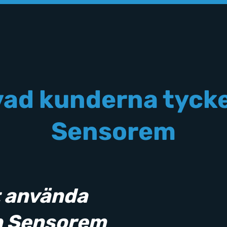
vad kunderna tyck
Sensorem
t använda
n Sensorem