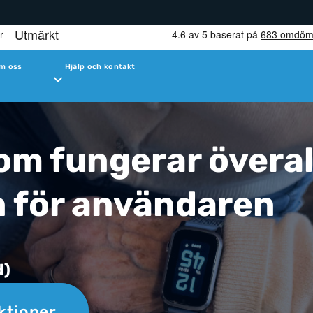
m oss
Hjälp och kontakt
m fungerar överal
n för användaren
d)
ktioner