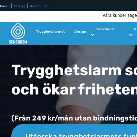
|
|
Privat
Företag
Kommuner
Funktioner
O
Trygghetslarmet
Design
Trygghetslarm so
och ökar frihete
(Från 249 kr/mån utan bindningsti
Utforska trygghetslarmets fun