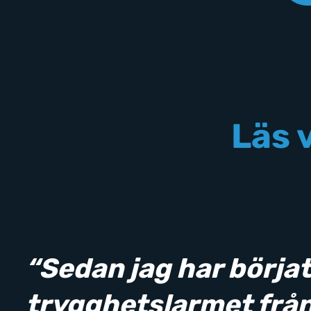
Läs 
“Sedan jag har börja
trygghetslarmet frå