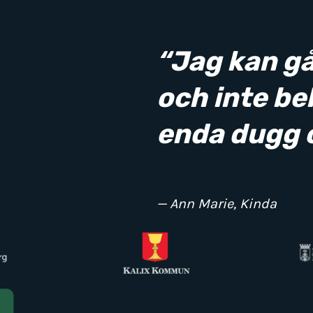
“Jag kan g
och inte be
enda dugg o
— Ann Marie, Kinda