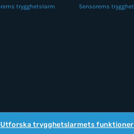
rems trygghetslarm
Sensorems trygghe
Utforska trygghetslarmets funktioner