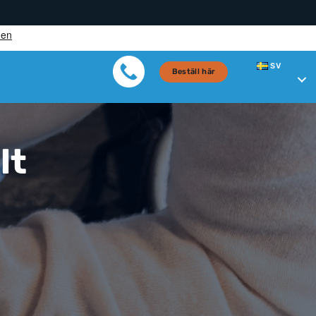
SV
Beställ här
lt