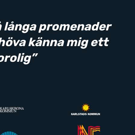
å långa promenader
höva känna mig ett
rolig”