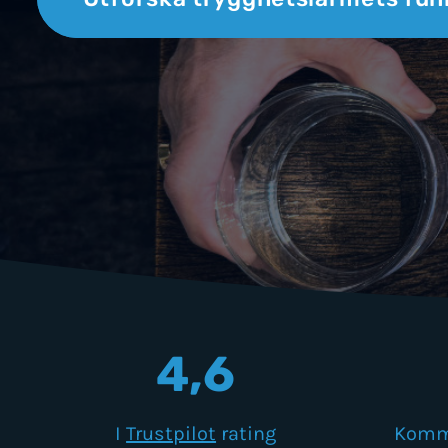
4,6
I
Trustpilot
rating
Komm