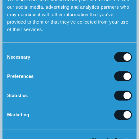
our social media, advertising and analytics partners who
may combine it with other information that you’ve
provided to them or that they’ve collected from your use
of their services.
C
Necessary
o
n
s
Preferences
e
n
t
Statistics
Årsvis
2 270 DKK/år svarer til 189 DKK/mdr
S
Hvert andet år
4 060 DKK/hvert andet år svarer til
e
169 DKK/mdr
Marketing
l
Fortsæt til kassen
e
c
Ingen bindingsperiode. Ved forudbetaling, pengene