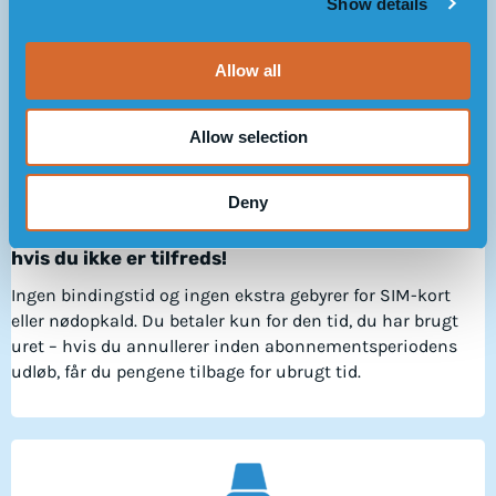
Show details
t
tilbage for uudnyttet tid.
i
o
Allow all
n
Allow selection
Deny
Alt er inkluderet, også uret – pengene tilbage,
hvis du ikke er tilfreds!
Ingen bindingstid og ingen ekstra gebyrer for SIM-kort
eller nødopkald. Du betaler kun for den tid, du har brugt
uret – hvis du annullerer inden abonnementsperiodens
udløb, får du pengene tilbage for ubrugt tid.