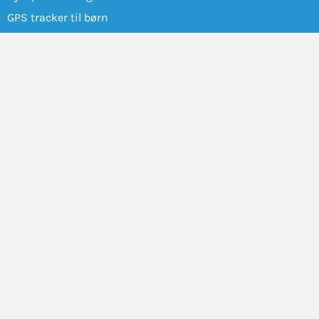
GPS tracker til børn
Personalarm til virksomheder
GPS-alarm til kommuner
OM SENSOREM
Om os
Blog
Forhandler
Kontakt Os
VILKÅR OG POLITIKKER
Vilkår for brug
Privatlivspolitik
Kvalitetspolitik
Miljøpolitik
Cookie politik
SOCIAL MEDIA