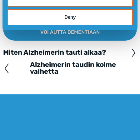
Deny
LUE TIETOJA MITEN SENSOREMS-GPS-KELLO
VOI AUTTA DEMENTIAAN
Miten Alzheimerin tauti alkaa?
Posts
navigation
Alzheimerin taudin kolme
vaihetta