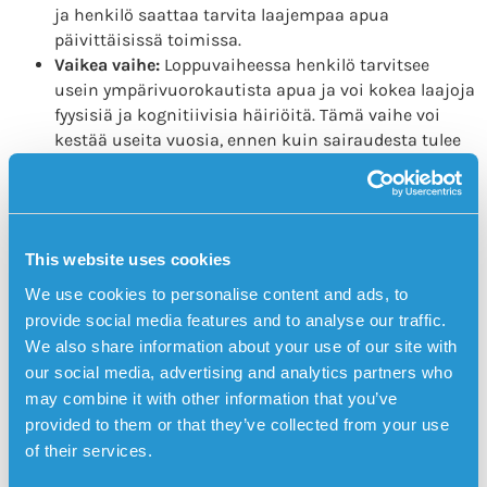
ja henkilö saattaa tarvita laajempaa apua
päivittäisissä toimissa.
Vaikea vaihe:
Loppuvaiheessa henkilö tarvitsee
usein ympärivuorokautista apua ja voi kokea laajoja
fyysisiä ja kognitiivisia häiriöitä. Tämä vaihe voi
kestää useita vuosia, ennen kuin sairaudesta tulee
hengenvaarallinen.
Elämänlaatua sairaudesta huolimatta
Alzheimerin taudista huolimatta voidaan tehdä paljon
This website uses cookies
elämänlaadun ylläpitämiseksi. Tärkeä osa on sosiaalinen
ja emotionaalinen tuki, joka voi lievittää ahdistuksen ja
We use cookies to personalise content and ads, to
yksinäisyyden tunnetta. Säännöllinen kontakti läheisten
provide social media features and to analyse our traffic.
kanssa, virkistävä toiminta ja räätälöity hoito ovat
We also share information about your use of our site with
tärkeitä hyvinvoinnin kannalta.
our social media, advertising and analytics partners who
Ulkona toimivat GPS-paikannuksella varustetut
may combine it with other information that you’ve
turvahälyttimet voivat olla suuri helpotus
provided to them or that they’ve collected from your use
dementiassa
of their services.
Sensoremin turvahälytin voi olla tärkeä apu dementiassa,