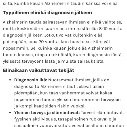
siitä, kuinka kauan Alzheimerin taudin kanssa voi elää.
Tyypillinen elinikä diagnoosin jälkeen
Alzheimerin tautia sairastavan ihmisen elinikä vaihtelee,
mutta keskimäärin suurin osa ihmisistä elää 8-10 vuotta
diagnoosin jälkeen. Jotkut voivat kuitenkin elää
pidempään, jopa 20 vuotta, kun taas toiset kärsivät
nopeammin. Se, kuinka kauan joku elää Alzheimerin
taudin kanssa, riippuu tekijöistä, kuten diagnoosin iästä,
yleisestä terveydentilasta ja muista sairauksista.
Elinaikaan vaikuttavat tekijät
Diagnoosin ikä:
Nuoremmat ihmiset, joilla on
diagnosoitu Alzheimerin tauti, elävät usein
pidempään, kun taas vanhemmat voivat kokea
nopeamman taudin yleisen huonomman terveyden
ja komplikaatioiden riskin vuoksi.
Yleinen terveys ja elämäntavat:
Terveet elämäntavat,
fyysinen aktiivisuus, tasapainoinen ruokavalio ja
sosiaalinen vuorovaikutus, voivat osaltaan parantaa