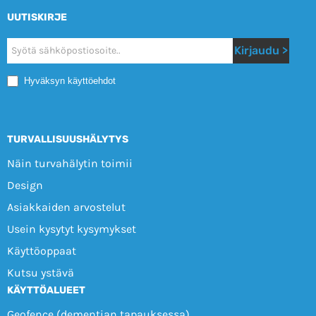
UUTISKIRJE
Nyhetsbrev
Kirjaudu >
Mobile
Hyväksyn käyttöehdot
TURVALLISUUSHÄLYTYS
Näin turvahälytin toimii
Design
Asiakkaiden arvostelut
Usein kysytyt kysymykset
Käyttöoppaat
Kutsu ystävä
KÄYTTÖALUEET
Geofence (dementian tapauksessa)