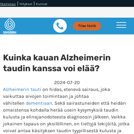
|
|
Yksityinen
Yritykset
Kunnat
Tilaa tästä
Kuinka kauan Alzheimerin
taudin kanssa voi elää?
2024-07-20
Alzheimerin tauti
on hidas, etenevä sairaus, joka
vaikuttaa aivojen toimintaan ja johtaa
vähitellen
dementiaan
. Sekä sairastuneiden että heidän
omaistensa kohdalla herää usein kysymyksiä taudin
kulusta ja elinajanodoteesta diagnoosin jälkeen. Vaikka
jokainen tapaus on yksilöllinen, on tiettyjä tekijöitä, jotka
voivat antaa käsityksen taudin tyypillisestä kulusta ja