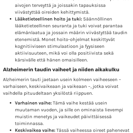
aivojen terveyttä ja joissakin tapauksissa
viivästyttää oireiden kehittymistä.
Lääketieteellinen hoito ja tuki:
Säännöllinen
lääketieteellinen seuranta ja tuki voivat parantaa
elämänlaatua ja jossain määrin viivästyttää taudin
etenemistä. Monet hoito-ohjelmat keskittyvät
kognitiiviseen stimulaatioon ja fyysiseen
aktiivisuuteen, mikä voi olla positiivista sekä
kärsivälle että hänen omaisilleen.
Alzheimerin taudin vaiheet ja niiden aikakulku
Alzheimerin tauti jaetaan usein kolmeen vaiheeseen –
varhaiseen, keskivaikeaan ja vaikeaan –, jotka voivat
vaihdella pituudeltaan yksilöstä riippuen.
Varhainen vaihe:
Tämä vaihe kestää usein
muutaman vuoden, ja sille on ominaista lievempi
muistin menetys ja vaikeudet päivittäisessä
toiminnassa.
Keskivaikea vaihe:
Tässä vaiheessa oireet pahenevat