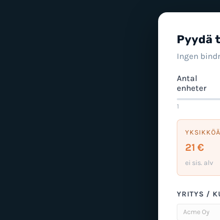
Pyydä 
Ingen bindn
Antal
enheter
1
YKSIKKÖÄ
21 €
ei sis. alv
YRITYS / K