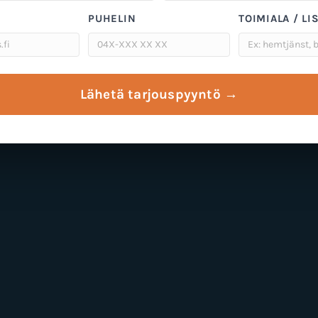
PUHELIN
TOIMIALA / LI
Lähetä tarjouspyyntö →