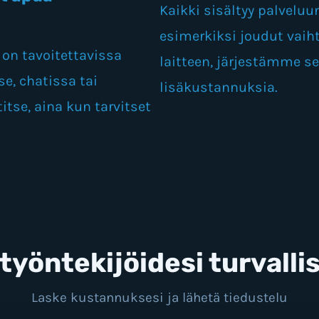
Kaikki sisältyy palveluun
esimerkiksi joudut vai
on tavoitettavissa
laitteen, järjestämme s
e, chatissa tai
lisäkustannuksia.
tse, aina kun tarvitset
 työntekijöidesi turvalli
Laske kustannuksesi ja lähetä tiedustelu