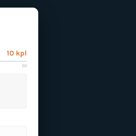
10 kpl
50