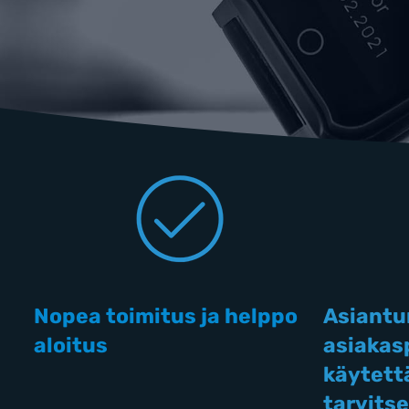
Nopea toimitus ja helppo
Asiantu
aloitus
asiakas
käytettä
tarvits