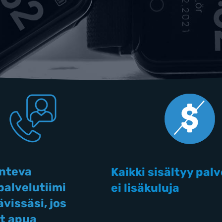
nteva
Kaikki sisältyy pal
palvelutiimi
ei lisäkuluja
vissäsi, jos
et apua