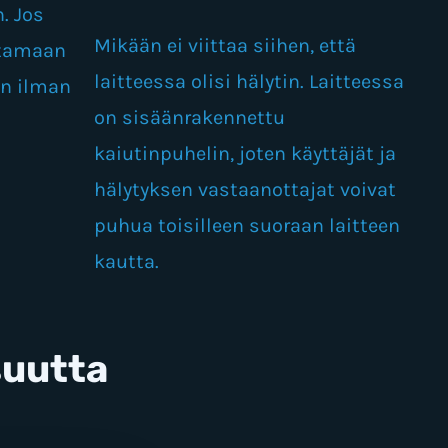
. Jos
Mikään ei viittaa siihen, että
htamaan
laitteessa olisi hälytin. Laitteessa
en ilman
on sisäänrakennettu
kaiutinpuhelin, joten käyttäjät ja
hälytyksen vastaanottajat voivat
puhua toisilleen suoraan laitteen
kautta.
suutta