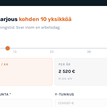
tarjous
kohden 10 yksikköä
ingstid. Svar inom en arbetsdag.
13
25
38
 / KK
PER ÅR
2 520 €
ei sis. alv
UNTA *
Y-TUNNUS