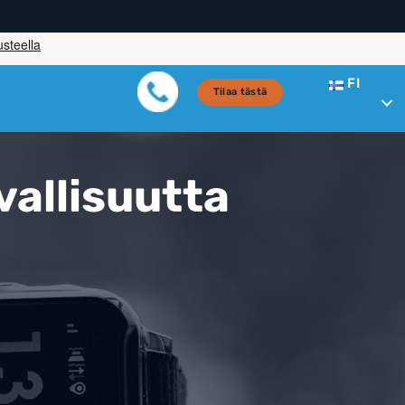
FI
Tilaa tästä
vallisuutta