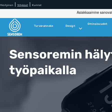
|
|
Yksityinen
Yritykset
Kunnat
Ominaisuudet
Turvaranneke
Design
Sensoremin hälyt
työpaikalla