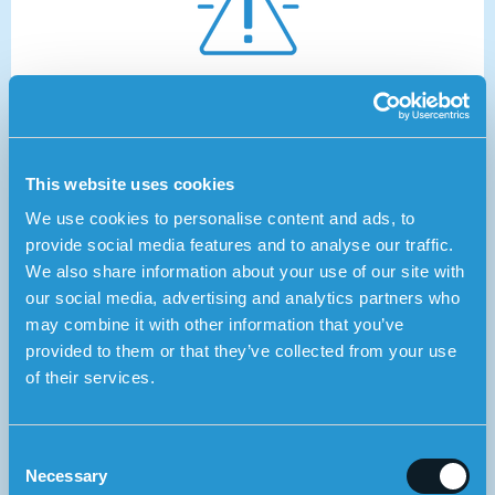
1.
Ensin omaisille soitetaan kellon kaiutinpuhelimen
kautta (kaksisuuntainen viestintä), ja kaikki omaiset
saavat tekstiviestin ja push-ilmoituksen, jossa kerrotaan
This website uses cookies
käyttäjän nostaneen hälytyksen.
We use cookies to personalise content and ads, to
provide social media features and to analyse our traffic.
We also share information about your use of our site with
our social media, advertising and analytics partners who
may combine it with other information that you’ve
provided to them or that they’ve collected from your use
of their services.
2.
Jos käyttäjän omaiset eivät pysty vastaamaan
C
hälytykseen, se välitetään Sensoremin hälytyskeskukseen
Necessary
o