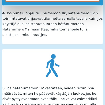
4.
Jos puhelu ohjautuu numeroon 112, hätänumero 112:n
toimintatavat ohjaavat tilannetta samalla tavalla kuin jos
käyttäjä olisi soittanut suoraan hätänumeroon.
Hätänumero 112 määrittää, mikä toimenpide tulisi
aloittaa – ambulanssi jne.
5.
Jos hätänumeroon 112 vastataan, heidän rutiininsa
määräävät, miten he pääsevät käyttäjän luokse, jos he
eivät pysty avaamaan ovea tälle – he voivat esimerkiksi
käyttää lukkosepän apua tai murtaa oven auki muulla