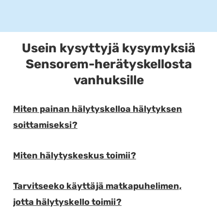
Usein kysyttyjä kysymyksiä
Sensorem-herätyskellosta
vanhuksille
Miten painan hälytyskelloa hälytyksen
E
soittamiseksi?
Miten hälytyskeskus toimii?
E
Tarvitseeko käyttäjä matkapuhelimen,
E
jotta hälytyskello toimii?