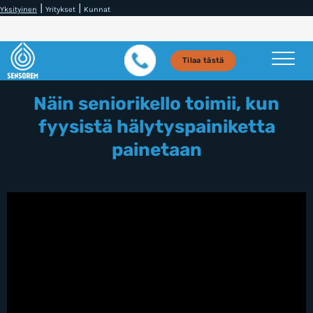
|
|
Yksityinen
Yritykset
Kunnat
Tilaa tästä
Näin seniorikello toimii, kun
fyysistä hälytyspainiketta
painetaan