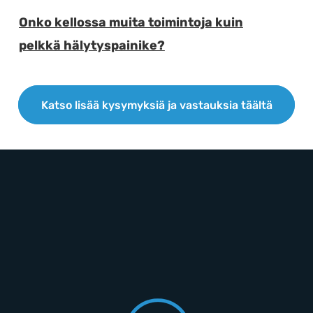
Onko kellossa muita toimintoja kuin
E
pelkkä hälytyspainike?
Katso lisää kysymyksiä ja vastauksia täältä