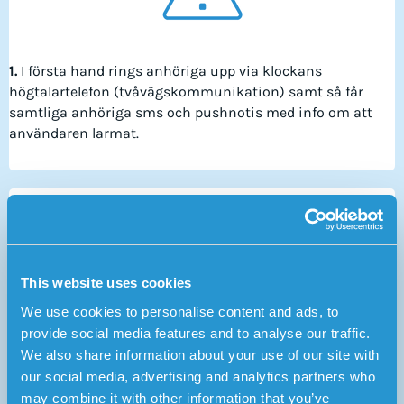
1.
I första hand rings anhöriga upp via klockans
högtalartelefon (tvåvägskommunikation) samt så får
samtliga anhöriga sms och pushnotis med info om att
användaren larmat.
This website uses cookies
We use cookies to personalise content and ads, to
provide social media features and to analyse our traffic.
2.
Om användarens anhöriga inte kan besvara larmet går
We also share information about your use of our site with
det vidare till Sensorems larmcentral som besvarar samtal
our social media, advertising and analytics partners who
dygnet runt.
may combine it with other information that you’ve