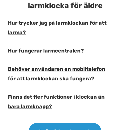
larmklocka för äldre
Hur trycker jag på larmklockan för att
E
larma?
Hur fungerar larmcentralen?
E
Behöver användaren en mobiltelefon
E
för att larmklockan ska fungera?
Finns det fler funktioner i klockan än
E
bara larmknapp?