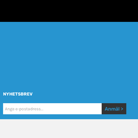
NYHETSBREV
Nyhetsbrev
Anmäl >
Mobile
Jag godkänner användarvilkoren