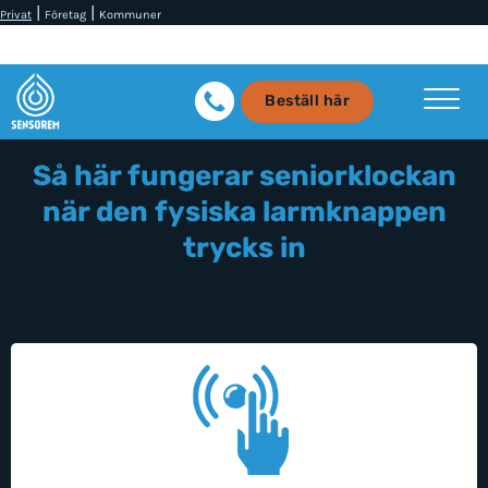
|
|
Privat
Företag
Kommuner
Beställ här
Så här fungerar seniorklockan
när den fysiska larmknappen
trycks in