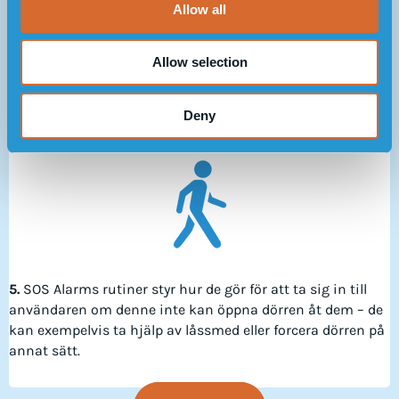
Allow all
n
4.
Om samtalet går vidare till SOS Alarm så är det SOS
Alarms rutiner som styr på samma vis som om
Allow selection
användaren ringt 112. SOS Alarm avgör vilken insats som
ska sättas in – ambulans etc.
Deny
5.
SOS Alarms rutiner styr hur de gör för att ta sig in till
användaren om denne inte kan öppna dörren åt dem – de
kan exempelvis ta hjälp av låssmed eller forcera dörren på
annat sätt.