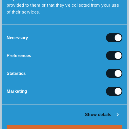
provided to them or that they’ve collected from your use
of their services.
C
Necessary
o
n
s
Preferences
3.
Om situationen inte är akut försöker larmcentralen få
e
tag på anhöriga för att koppla över samtalet till dem. Är
n
situationen akut kopplas samtalet vidare till SOS Alarm.
t
Statistics
S
e
Marketing
l
e
c
Show details
t
i
o