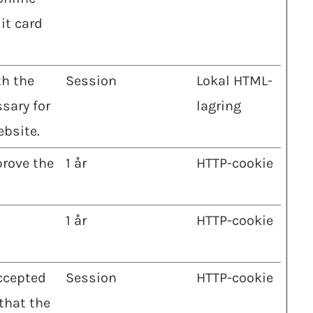
it card
th the
Session
Lokal HTML-
sary for
lagring
bsite.
prove the
1 år
HTTP-cookie
1 år
HTTP-cookie
ccepted
Session
HTTP-cookie
that the