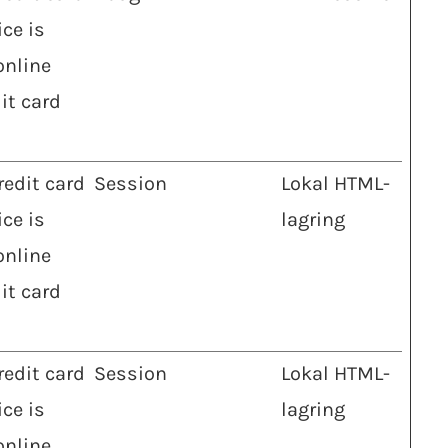
ce is
online
it card
redit card
Session
Lokal HTML-
ce is
lagring
online
it card
redit card
Session
Lokal HTML-
ce is
lagring
online