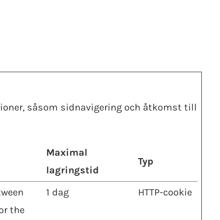
oner, såsom sidnavigering och åtkomst till
Maximal
Typ
lagringstid
etween
1 dag
HTTP-cookie
or the