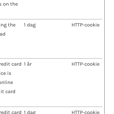
s on the
ing the
1 dag
HTTP-cookie
oad
redit card
1 år
HTTP-cookie
ce is
online
it card
redit card
1 dag
HTTP-cookie