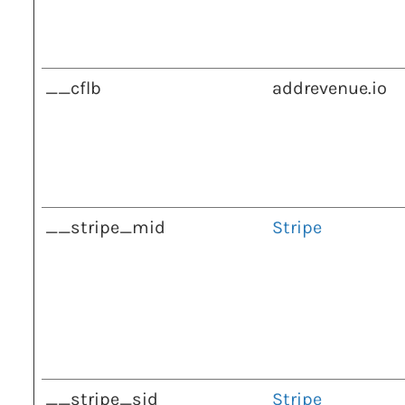
__cflb
addrevenue.io
__stripe_mid
Stripe
__stripe_sid
Stripe