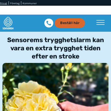
|
|
Privat
Företag
Kommuner
Beställ här
Sensorems trygghetslarm kan
vara en extra trygghet tiden
efter en stroke