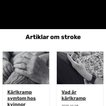
Artiklar om stroke
Kärlkramp
Vad är
symtom hos
kärlkramp
kvinnor
2025-10-08