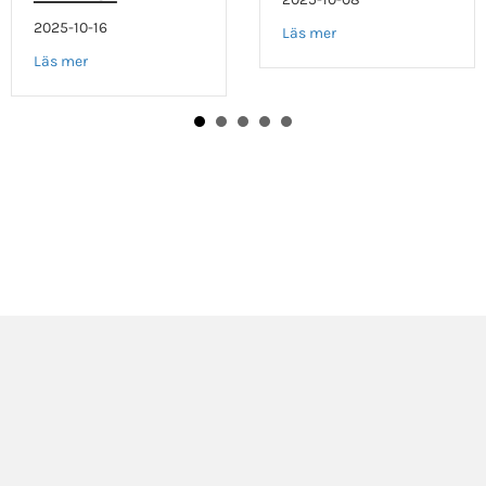
2025-10-16
about Vad är kärlkra
Läs mer
about Kärlkramp symtom hos kvinnor
Läs mer