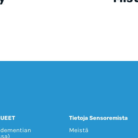
LUEET
Tietoja Sensoremista
(dementian
Meistä
ssa)