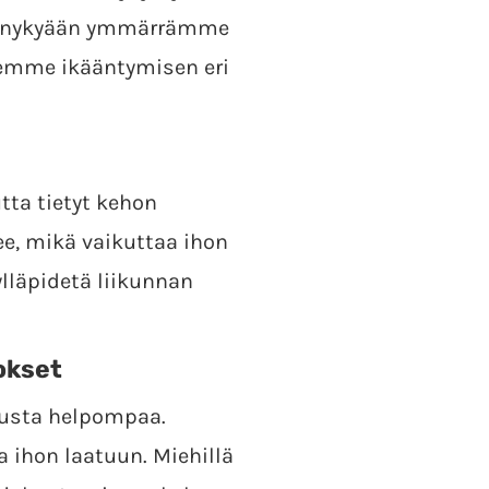
 ja nykyään ymmärrämme
lemme ikääntymisen eri
tta tietyt kehon
ee, mikä vaikuttaa ihon
ylläpidetä liikunnan
okset
susta helpompaa.
a ihon laatuun. Miehillä