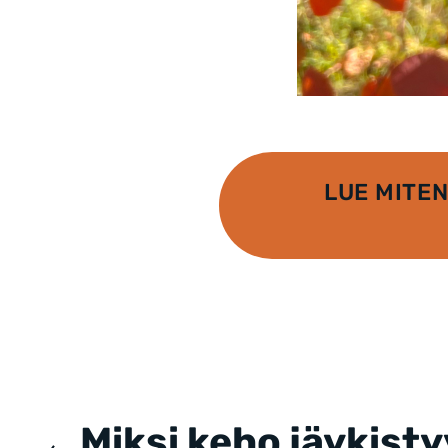
LUE MITE
Posts
navigation
Miksi keho jäykisty