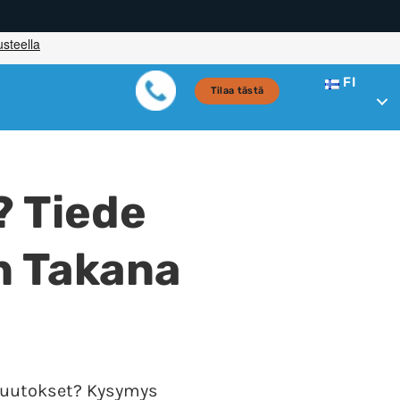
FI
Tilaa tästä
? Tiede
n Takana
uutokset? Kysymys