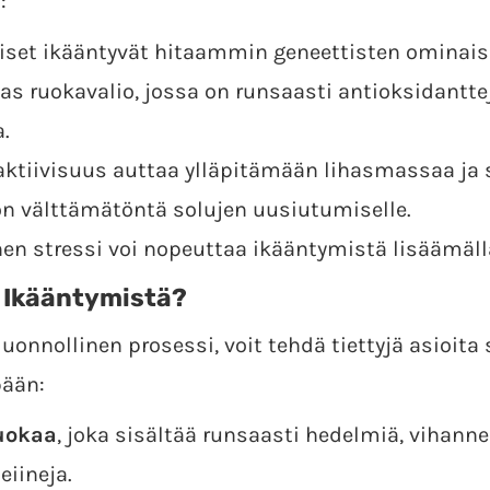
:
iset ikääntyvät hitaammin geneettisten ominais
as ruokavalio, jossa on runsaasti antioksidanttej
.
aktiivisuus auttaa ylläpitämään lihasmassaa ja 
n välttämätöntä solujen uusiutumiselle.
nen stressi voi nopeuttaa ikääntymistä lisäämäll
a Ikääntymistä?
onnollinen prosessi, voit tehdä tiettyjä asioita 
pään:
uokaa
, joka sisältää runsaasti hedelmiä, vihann
eiineja.