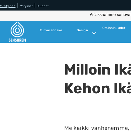
|
|
Yksityinen
Yritykset
Kunnat
Ominaisuudet
Turvaranneke
Design
Milloin 
Kehon Ik
Me kaikki vanhenemme,