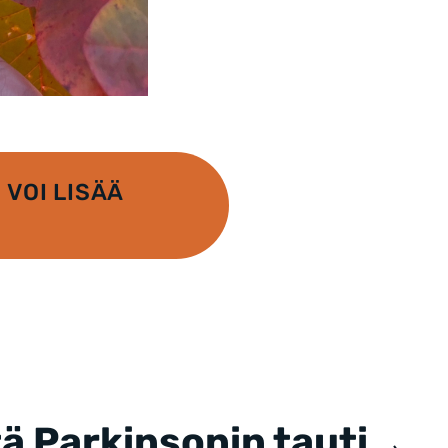
VOI LISÄÄ
ä Parkinsonin tauti