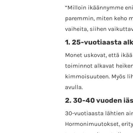
“Milloin ikäännymme en
paremmin, miten keho mu
vaiheita, siihen vaikutta
1.
25-vuotiaasta al
Monet uskovat, että ikää
toiminnot alkavat heiken
kimmoisuuteen. Myös liha
avulla.
2.
30-40 vuoden iäs
30-vuotiaasta lähtien a
Hormonimuutokset, erityis