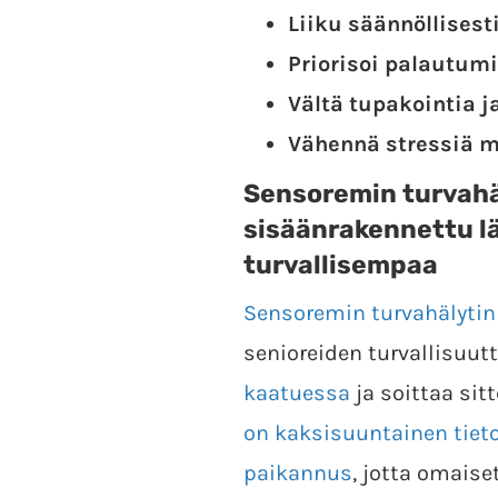
Liiku säännöllisest
Priorisoi palautumi
Vältä tupakointia ja
Vähennä stressiä me
Sensoremin turvahä
sisäänrakennettu lä
turvallisempaa
Sensoremin turvahälytin
senioreiden turvallisuut
kaatuessa
ja soittaa sit
on kaksisuuntainen tieto
paikannus
, jotta omaise