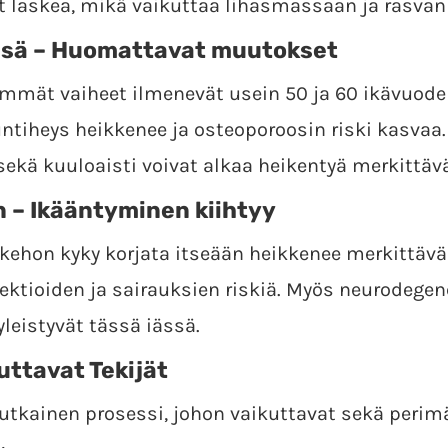
at laskea, mikä vaikuttaa lihasmassaan ja rasva
ssä – Huomattavat muutokset
mmät vaiheet ilmenevät usein 50 ja 60 ikävuoden
tiheys heikkenee ja osteoporoosin riski kasvaa
ekä kuuloaisti voivat alkaa heikentyä merkittävä
n – Ikääntyminen kiihtyy
 kehon kyky korjata itseään heikkenee merkittäv
ektioiden ja sairauksien riskiä. Myös neurodegene
yleistyvät tässä iässä.
ttavat Tekijät
kainen prosessi, johon vaikuttavat sekä perimä