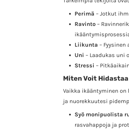
Tärkeimpiä tekijöitä ovat
Perimä
– Jotkut ihm
Ravinto
– Ravinnerik
ikääntymisprosessia
Liikunta
– Fyysinen 
Uni
– Laadukas uni o
Stressi
– Pitkäaikai
Miten Voit Hidasta
Vaikka ikääntyminen on lu
ja nuorekkuutesi pidem
Syö monipuolista r
rasvahappoja ja prot