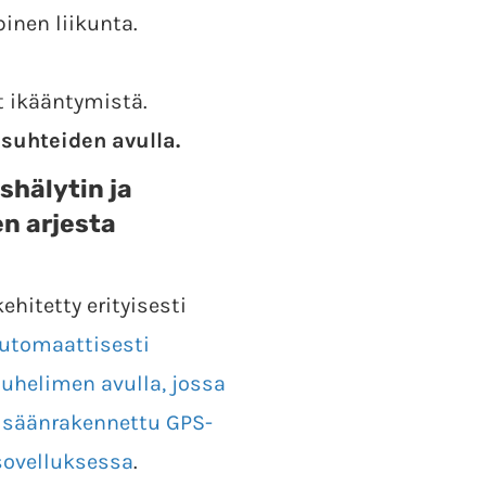
inen liikunta.
at ikääntymistä.
 suhteiden avulla.
hälytin ja
en arjesta
hitetty erityisesti
automaattisesti
uhelimen avulla, jossa
isäänrakennettu GPS-
ovelluksessa
.