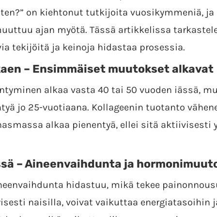
iten?” on kiehtonut tutkijoita vuosikymmeniä,
uttuu ajan myötä. Tässä artikkelissa tarkaste
via tekijöitä ja keinoja hidastaa prosessia.
kaen – Ensimmäiset muutokset alkavat
ntyminen alkaa vasta 40 tai 50 vuoden iässä, mu
tyä jo 25-vuotiaana. Kollageenin tuotanto vähen
smassa alkaa pienentyä, ellei sitä aktiivisesti 
sä – Aineenvaihdunta ja hormonimuut
ineenvaihdunta hidastuu, mikä tekee painonnou
esti naisilla, voivat vaikuttaa energiatasoihin j