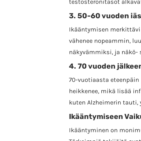
testosteronitasot alkav
3.
50-60 vuoden iä
Ikääntymisen merkittävi
vähenee nopeammin, luun
näkyvämmiksi, ja näkö- s
4.
70 vuoden jälkee
70-vuotiaasta eteenpäin
heikkenee, mikä lisää inf
kuten Alzheimerin tauti, 
Ikääntymiseen Vaiku
Ikääntyminen on monimut