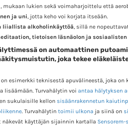
i
, mukaan lukien sekä voimaharjoittelu että aerob
nen ja uni
, jotta keho voi korjata itseään.
 liiallista alkoholinkäyttöä
, sillä ne nopeuttav
ditaation, tietoisen läsnäolon ja sosiaalisten
lyttimessä on automaattinen putoamis
äkitysmuistutin, joka tekee eläkeläist
on esimerkki teknisestä apuvälineestä, joka on ke
ta lisäämään. Turvahälytin voi
antaa hälytyksen 
ten sukulaisille kellon
sisäänrakennetun kaiutinp
liikenne
. Turvahälytin
toimii ulkona
ja siinä on
s
t näkevät käyttäjän sijainnin kartalla
Sensorem-s