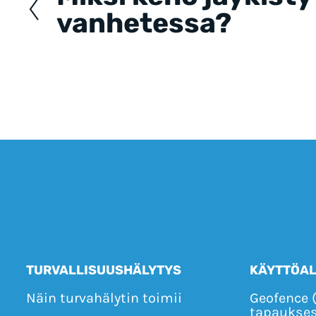
vanhetessa?
TURVALLISUUSHÄLYTYS
KÄYTTÖA
Näin turvahälytin toimii
Geofence 
tapaukse