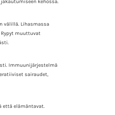
n jakautumiseen kehossa.
 välillä. Lihasmassa
. Rypyt muuttuvat
sti.
ästi. Immuunijärjestelmä
ratiiviset sairaudet,
 että elämäntavat.