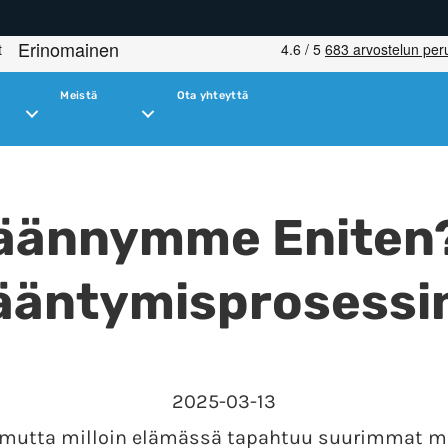
Meistä
Ota yhteyttä
Ikäännymme Eniten
ääntymisprosessi
2025-03-13
 mutta milloin elämässä tapahtuu suurimmat m