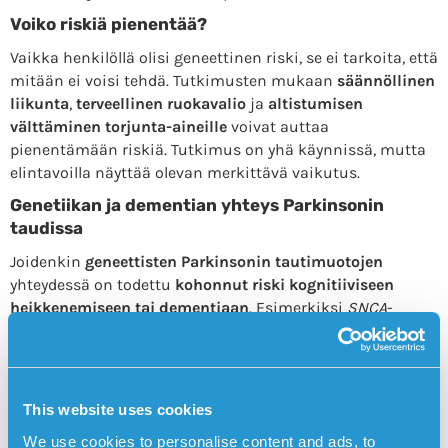
Voiko riskiä pienentää?
Vaikka henkilöllä olisi geneettinen riski, se ei tarkoita, että
mitään ei voisi tehdä. Tutkimusten mukaan
säännöllinen
liikunta
,
terveellinen ruokavalio
ja
altistumisen
välttäminen torjunta-aineille
voivat auttaa
pienentämään riskiä. Tutkimus on yhä käynnissä, mutta
elintavoilla näyttää olevan merkittävä vaikutus.
Genetiikan ja dementian yhteys Parkinsonin
taudissa
Joidenkin
geneettisten Parkinsonin tautimuotojen
yhteydessä on todettu
kohonnut riski kognitiiviseen
heikkenemiseen tai dementiaan
. Esimerkiksi
SNCA
-
geenin mutaatiot voivat lisätä sekä motoristen oireiden
että varhaisen muistisairauden todennäköisyyttä. Tämä
tarkoittaa, että perinnöllinen Parkinson voi joissain
tapauksissa edetä eri tavoin kuin tavallisempi, ei-
This website uses cookies
perinnöllinen muoto.
We use cookies to personalise content and ads, to