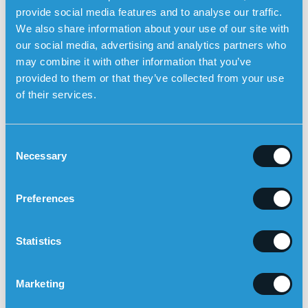
Ymmärrys Parkinsonin taudin geneettisistä yhteyksistä
provide social media features and to analyse our traffic.
auttaa sekä sairastuneita että heidän läheisiään
We also share information about your use of our site with
tekemään tietoisempia päätöksiä – niin terveyden,
our social media, advertising and analytics partners who
tulevaisuudensuunnittelun kuin mahdollisen
may combine it with other information that you’ve
osallistumisen tutkimukseen osalta.
provided to them or that they’ve collected from your use
Sensoremin turvahälyttimessä on GPS-paikannus,
of their services.
lääkitysmuistutukset ja automaattinen
putoamishälytys
C
Sensoremin turvahälytin
on esimerkki teknisestä
Necessary
o
apuvälineestä, joka on kehitetty erityisesti dementiaa
n
sairastaville. Turvahälytin toimii ulkona ja siinä on
s
sisäänrakennettu GPS-paikannus, jotta omaiset näkevät
Preferences
e
käyttäjän sijainnin kartalla Sensorem-sovelluksessa.
Turvahälytys (kaksisuuntainen viestintä) kutsuu
n
sukulaiset automaattisesti, jos käyttäjä poistuu ennalta
t
Statistics
määrätyltä maantieteelliseltä alueelta. Turvahälyttimessä
S
on myös
lääkitysmuistutukset
, mikä tarkoittaa, että
e
Marketing
kellosta kuuluu ääni ja se kertoo käyttäjälle, että on aika
l
ottaa lääkkeensä. Turvahälytin voi myös
hälyttää
e