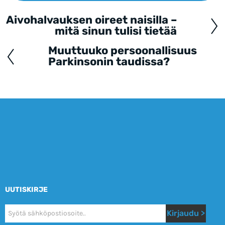
Aivohalvauksen oireet naisilla –
Posts
mitä sinun tulisi tietää
navigation
Muuttuuko persoonallisuus
Parkinsonin taudissa?
UUTISKIRJE
Nyhetsbrev
Kirjaudu >