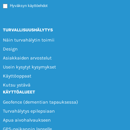
Mobile
Hyväksyn käyttöehdot
TURVALLISUUSHÄLYTYS
Näin turvahälytin toimii
Design
Asiakkaiden arvostelut
Usein kysytyt kysymykset
Käyttöoppaat
Kutsu ystävä
KÄYTTÖALUEET
Geofence (dementian tapauksessa)
Turvahälytys epilepsiaan
Apua aivohalvaukseen
GPS-paikannin lapselle