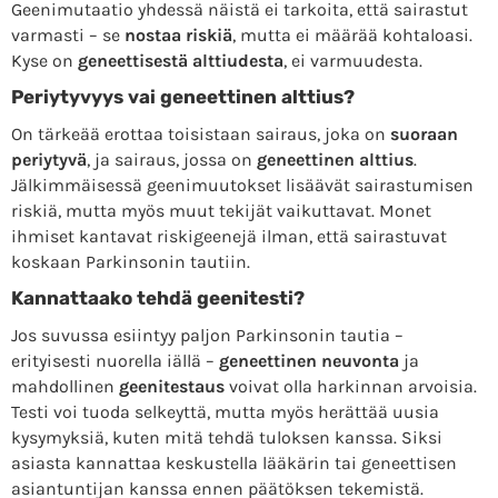
Geenimutaatio yhdessä näistä ei tarkoita, että sairastut
varmasti – se
nostaa riskiä
, mutta ei määrää kohtaloasi.
Kyse on
geneettisestä alttiudesta
, ei varmuudesta.
Periytyvyys vai geneettinen alttius?
On tärkeää erottaa toisistaan sairaus, joka on
suoraan
periytyvä
, ja sairaus, jossa on
geneettinen alttius
.
Jälkimmäisessä geenimuutokset lisäävät sairastumisen
riskiä, mutta myös muut tekijät vaikuttavat. Monet
ihmiset kantavat riskigeenejä ilman, että sairastuvat
koskaan Parkinsonin tautiin.
Kannattaako tehdä geenitesti?
Jos suvussa esiintyy paljon Parkinsonin tautia –
erityisesti nuorella iällä –
geneettinen neuvonta
ja
mahdollinen
geenitestaus
voivat olla harkinnan arvoisia.
Testi voi tuoda selkeyttä, mutta myös herättää uusia
kysymyksiä, kuten mitä tehdä tuloksen kanssa. Siksi
asiasta kannattaa keskustella lääkärin tai geneettisen
asiantuntijan kanssa ennen päätöksen tekemistä.