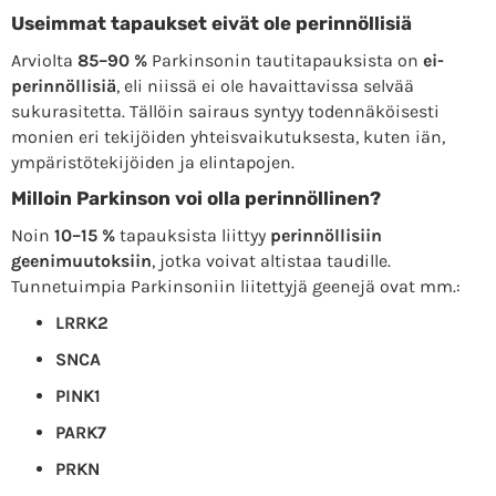
Useimmat tapaukset eivät ole perinnöllisiä
Arviolta
85–90 %
Parkinsonin tautitapauksista on
ei-
perinnöllisiä
, eli niissä ei ole havaittavissa selvää
sukurasitetta. Tällöin sairaus syntyy todennäköisesti
monien eri tekijöiden yhteisvaikutuksesta, kuten iän,
ympäristötekijöiden ja elintapojen.
Milloin Parkinson voi olla perinnöllinen?
Noin
10–15 %
tapauksista liittyy
perinnöllisiin
geenimuutoksiin
, jotka voivat altistaa taudille.
Tunnetuimpia Parkinsoniin liitettyjä geenejä ovat mm.:
LRRK2
SNCA
PINK1
PARK7
PRKN