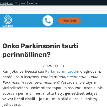
|
|
Yksityinen
Yritykset
Kunnat
Tilaa tästä
Onko Parkinsonin tauti
perinnöllinen?
2025-03-23
Kun joku perheessä saa
Parkinsonin taudin
diagnoosin,
herää usein kysymys:
Voinko minäkin sairastua? Onko
Parkinsonin tauti perinnöllinen?
Vastaus ei ole täysin
yksiselitteinen. Useimmissa tapauksissa Parkinson ei ole
suoraan perinnöllinen, mutta tietyt
geneettiset tekijät
voivat lisätä riskiä
– ja tutkimus tällä alueella kehittyy
jatkuvasti.