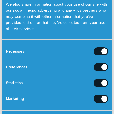
medicinpåmindelser og automatisk faldalarm
We also share information about your use of our site with
Sensorems smartur
er et eksempel på et teknisk
our social media, advertising and analytics partners who
hjælpemiddel specielt udviklet til mennesker med
may combine it with other information that you’ve
demens. Uret fungerer udendørs og har indbygget GPS-
provided to them or that they’ve collected from your use
positionering, så pårørende kan se brugerens position på
of their services.
et kort i Sensorem-appen. Pårørende får automatisk
besked fra smarturet (tovejskommunikation), hvis
brugeren forlader et forudbestemt geografisk område.
C
Tryghedsalarmen har også
medicinpåmindelser
, hvilket
Necessary
o
betyder, at uret udsender en lyd og fortæller brugeren, at
n
det er tid til at tage sin medicin. Smarturet kan også
s
Preferences
alarmere automatisk ved fald
med den indbyggede
e
faldsensor.
n
t
Statistics
S
e
Marketing
l
e
c