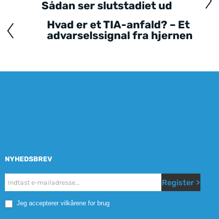
Sådan ser slutstadiet ud
navigation
Hvad er et TIA-anfald? – Et
advarselssignal fra hjernen
NYHEDSBREV
Nyhetsbrev
Register >
Mobile
Jeg accepterer vilkårene for brug