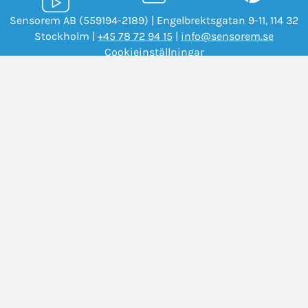
Sensorem AB (559194-2189) | Engelbrektsgatan 9-11, 114 32
Stockholm |
+45 78 72 94 15
|
info@sensorem.se
Cookieinställningar