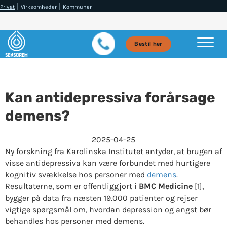
|
|
Privat
Virksomheder
Kommuner
Bestil her
Kan antidepressiva forårsage
demens?
2025-04-25
Ny forskning fra Karolinska Institutet antyder, at brugen af
visse antidepressiva kan være forbundet med hurtigere
kognitiv svækkelse hos personer med
demens
.
Resultaterne, som er offentliggjort i
BMC Medicine
[1],
bygger på data fra næsten 19.000 patienter og rejser
vigtige spørgsmål om, hvordan depression og angst bør
behandles hos personer med demens.