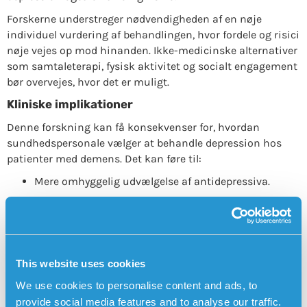
Forskerne understreger nødvendigheden af en nøje
individuel vurdering af behandlingen, hvor fordele og risici
nøje vejes op mod hinanden. Ikke-medicinske alternativer
som samtaleterapi, fysisk aktivitet og socialt engagement
bør overvejes, hvor det er muligt.
Kliniske implikationer
Denne forskning kan få konsekvenser for, hvordan
sundhedspersonale vælger at behandle depression hos
patienter med demens. Det kan føre til:
Mere omhyggelig udvælgelse af antidepressiva.
Tættere overvågning af kognitiv udvikling hos
patienter i behandling.
Udvikling af mere individuelt tilpassede
behandlingsstrategier, som kombinerer medicinske
This website uses cookies
og ikke-medicinske tilgange.
We use cookies to personalise content and ads, to
Sensorems smartur har GPS-positionering,
provide social media features and to analyse our traffic.