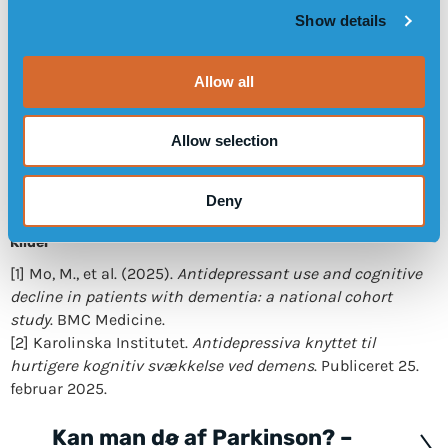
Show details
t
i
o
Allow all
n
Allow selection
LÆS OM HVORDAN SENSOREMS GPS-UR KAN
HJÆLPE VED DEMENS
Deny
Kilder
[1] Mo, M., et al. (2025).
Antidepressant use and cognitive
decline in patients with dementia: a national cohort
study
. BMC Medicine.
[2] Karolinska Institutet.
Antidepressiva knyttet til
hurtigere kognitiv svækkelse ved demens
. Publiceret 25.
februar 2025.
Kan man dø af Parkinson? –
Posts