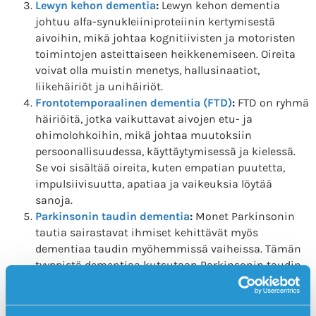
Lewyn kehon dementia
:
Lewyn kehon dementia
johtuu alfa-synukleiiniproteiinin kertymisestä
aivoihin, mikä johtaa kognitiivisten ja motoristen
toimintojen asteittaiseen heikkenemiseen. Oireita
voivat olla muistin menetys, hallusinaatiot,
liikehäiriöt ja unihäiriöt.
Frontotemporaalinen dementia (FTD)
:
FTD on ryhmä
häiriöitä, jotka vaikuttavat aivojen etu- ja
ohimolohkoihin, mikä johtaa muutoksiin
persoonallisuudessa, käyttäytymisessä ja kielessä.
Se voi sisältää oireita, kuten empatian puutetta,
impulsiivisuutta, apatiaa ja vaikeuksia löytää
sanoja.
Parkinsonin taudin dementia
:
Monet Parkinsonin
tautia sairastavat ihmiset kehittävät myös
dementiaa taudin myöhemmissä vaiheissa. Tämän
tyyppistä dementiaa kutsutaan Parkinsonin taudin
dementiaksi ja sille on ominaista kognitiivisten
toimintojen asteittainen heikkeneminen, mukaan
lukien muistin menetys, keskittymisvaikeudet ja