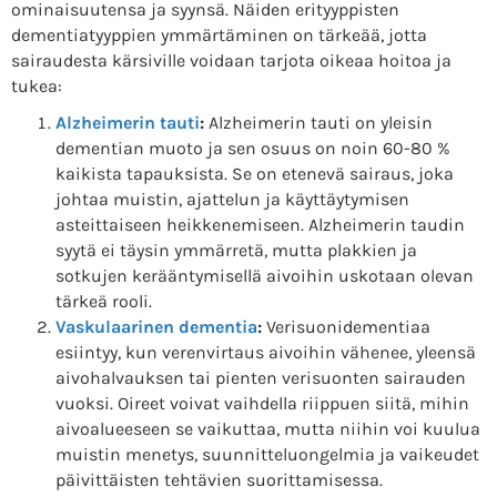
ominaisuutensa ja syynsä. Näiden erityyppisten
dementiatyyppien ymmärtäminen on tärkeää, jotta
sairaudesta kärsiville voidaan tarjota oikeaa hoitoa ja
tukea:
Alzheimerin tauti
:
Alzheimerin tauti on yleisin
dementian muoto ja sen osuus on noin 60-80 %
kaikista tapauksista. Se on etenevä sairaus, joka
johtaa muistin, ajattelun ja käyttäytymisen
asteittaiseen heikkenemiseen. Alzheimerin taudin
syytä ei täysin ymmärretä, mutta plakkien ja
sotkujen kerääntymisellä aivoihin uskotaan olevan
tärkeä rooli.
Vaskulaarinen dementia
:
Verisuonidementiaa
esiintyy, kun verenvirtaus aivoihin vähenee, yleensä
aivohalvauksen tai pienten verisuonten sairauden
vuoksi. Oireet voivat vaihdella riippuen siitä, mihin
aivoalueeseen se vaikuttaa, mutta niihin voi kuulua
muistin menetys, suunnitteluongelmia ja vaikeudet
päivittäisten tehtävien suorittamisessa.