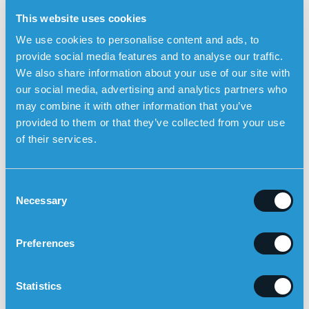
ongelmanratkaisuvaikeudet.
This website uses cookies
Dementialla voi olla erilaisia ​​oireita ja kulkua
We use cookies to personalise content and ads, to
kullekin yksilölle
provide social media features and to analyse our traffic.
We also share information about your use of our site with
On tärkeää muistaa, että dementialla voi olla eri oireet ja
our social media, advertising and analytics partners who
kulku kullekin yksilölle ja että oikea diagnoosi ja hoito
ovat välttämättömiä asianmukaisen hoidon ja tuen
may combine it with other information that you’ve
tarjoamiseksi. Ymmärtämällä dementian eri tyyppejä
provided to them or that they’ve collected from your use
voimme paremmin tukea ja auttaa sairaita ja heidän
of their services.
perheitään selviytymään sen haasteista ja vaikeuksista.
C
Necessary
o
n
s
Preferences
e
n
t
Statistics
S