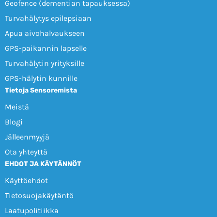
Geofence (dementian tapauksessa)
Turvahälytys epilepsiaan
Apua aivohalvaukseen
GPS-paikannin lapselle
Turvahälytin yrityksille
GPS-hälytin kunnille
Tietoja Sensoremista
Meistä
Blogi
Jälleenmyyjä
Ota yhteyttä
EHDOT JA KÄYTÄNNÖT
Käyttöehdot
Tietosuojakäytäntö
Laatupolitiikka