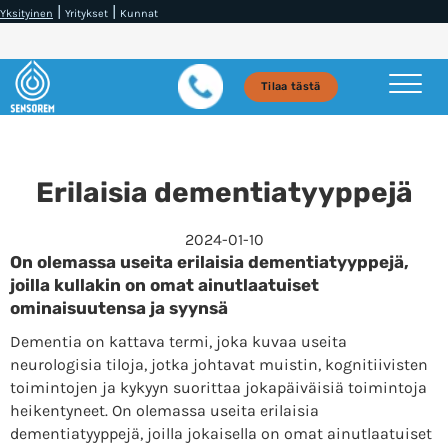
|
|
Yksityinen
Yritykset
Kunnat
Tilaa tästä
Erilaisia ​​dementiatyyppejä
2024-01-10
On olemassa useita erilaisia ​​dementiatyyppejä,
joilla kullakin on omat ainutlaatuiset
ominaisuutensa ja syynsä
Dementia on kattava termi, joka kuvaa useita
neurologisia tiloja, jotka johtavat muistin, kognitiivisten
toimintojen ja kykyyn suorittaa jokapäiväisiä toimintoja
heikentyneet. On olemassa useita erilaisia ​​
dementiatyyppejä, joilla jokaisella on omat ainutlaatuiset