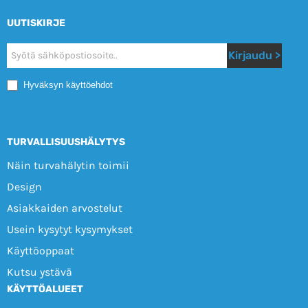
UUTISKIRJE
Nyhetsbrev
Kirjaudu >
Mobile
Hyväksyn käyttöehdot
TURVALLISUUSHÄLYTYS
Näin turvahälytin toimii
Design
Asiakkaiden arvostelut
Usein kysytyt kysymykset
Käyttöoppaat
Kutsu ystävä
KÄYTTÖALUEET