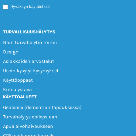
Mobile
Hyväksyn käyttöehdot
TURVALLISUUSHÄLYTYS
Näin turvahälytin toimii
Design
Asiakkaiden arvostelut
Usein kysytyt kysymykset
Käyttöoppaat
Kutsu ystävä
KÄYTTÖALUEET
Geofence (dementian tapauksessa)
Turvahälytys epilepsiaan
Apua aivohalvaukseen
GPS-paikannin lapselle