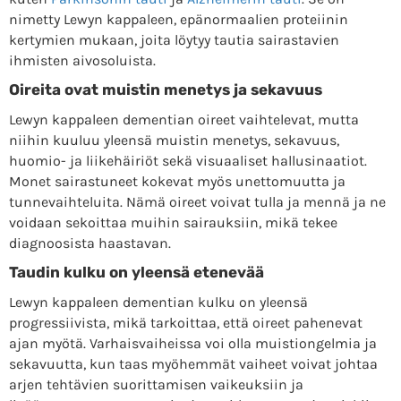
nimetty Lewyn kappaleen, epänormaalien proteiinin
kertymien mukaan, joita löytyy tautia sairastavien
ihmisten aivosoluista.
Oireita ovat muistin menetys ja sekavuus
Lewyn kappaleen dementian oireet vaihtelevat, mutta
niihin kuuluu yleensä muistin menetys, sekavuus,
huomio- ja liikehäiriöt sekä visuaaliset hallusinaatiot.
Monet sairastuneet kokevat myös unettomuutta ja
tunnevaihteluita. Nämä oireet voivat tulla ja mennä ja ne
voidaan sekoittaa muihin sairauksiin, mikä tekee
diagnoosista haastavan.
Taudin kulku on yleensä etenevää
Lewyn kappaleen dementian kulku on yleensä
progressiivista, mikä tarkoittaa, että oireet pahenevat
ajan myötä. Varhaisvaiheissa voi olla muistiongelmia ja
sekavuutta, kun taas myöhemmät vaiheet voivat johtaa
arjen tehtävien suorittamisen vaikeuksiin ja