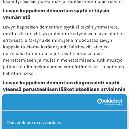
lisääntyneeseen putoamis- ja muiden vammojen riskiin.
Lewyn kappaleen dementian syytä ei täysin
ymmärretä
Lewyn kappaleen dementian syytä ei täysin ymmärretä,
mutta sillä on yhteys proteiinin kertymiseen aivosoluihin,
erityisesti alfa-synukleiiniin, joka muodostaa Lewyn
kappaleita. Nämä kerääntymät häiritsevät aivojen
normaalia toimintaa ja johtavat hermosolujen
menettämiseen ja muistin menettämiseen. Tutkimustyö
jatkuu taudin mekanismien ymmärtämiseksi ja hoitojen
kehittämiseksi.
Lewyn kappaleen dementian diagnosointi vaatii
yleensä perusteellisen lääketieteellisen arvioinnin
Lewyn kappaleen dementian diagnosointi vaatii yleensä
perusteellisen lääketieteellisen arvioinnin, mukaan lukien
neurologiset testit ja joskus kuvantamistestit, kuten
magneettikuvaus (MRI) tai tietokonetomografia (CT),
This website uses cookies
jotta voidaan sulkea pois oireiden muut syyt.