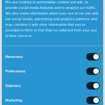
We use cookies to personalise content and ads, to
Lewyn kappaleen dementian hoidossa keskitytään
oireiden lievittämiseen ja sairastuneen henkilön
provide social media features and to analyse our traffic.
elämänlaadun parantamiseen. Se voi sisältää lääkkeitä
We also share information about your use of our site with
liikehäiriöiden ja hallusinaatioiden hallitsemiseksi sekä
our social media, advertising and analytics partners who
terapiaa ja tukea käyttäytymis- ja kognitiivisten
may combine it with other information that you’ve
haasteiden hallitsemiseksi.
provided to them or that they’ve collected from your use
of their services.
C
Necessary
o
n
s
Preferences
e
n
t
Statistics
S
e
Marketing
l