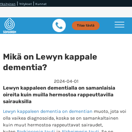
|
|
Yksityinen
Yritykset
Kunnat
Tilaa tästä
Mikä on Lewyn kappale
dementia?
2024-04-01
Lewyn kappaleen dementialla on samanlaisia ​​
oireita kuin muilla hermostoa rappeuttavilla
sairauksilla
Lewyn kappaleen dementia on dementian
muoto, jota voi
olla vaikea diagnosoida, koska se on samankaltainen
kuin muut hermostoa rappeuttavat sairaudet,
kuten
Parkinsonin tauti
ja
Alzheimerin tauti
. Se on