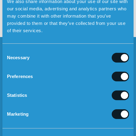
We also share information about your use of our site with
Näin helppoa on ladata
our social media, advertising and analytics partners who
Sensoremin turvahälytin
may combine it with other information that you’ve
provided to them or that they’ve collected from your use
of their services.
C
Necessary
o
n
s
UUTISKIRJE
Preferences
e
Nyhetsbrev
Kirjaudu >
n
Mobile
t
Statistics
Hyväksyn käyttöehdot
S
e
Marketing
l
e
TURVALLISUUSHÄLYTYS
c