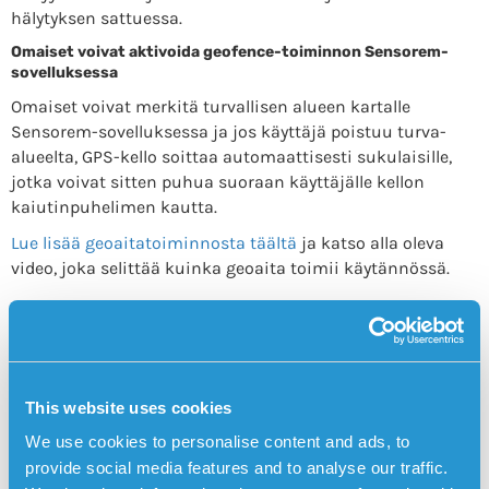
hälytyksen sattuessa.
Omaiset voivat aktivoida geofence-toiminnon Sensorem-
sovelluksessa
Omaiset voivat merkitä turvallisen alueen kartalle
Sensorem-sovelluksessa ja jos käyttäjä poistuu turva-
alueelta, GPS-kello soittaa automaattisesti sukulaisille,
jotka voivat sitten puhua suoraan käyttäjälle kellon
kaiutinpuhelimen kautta.
Lue lisää geoaitatoiminnosta täältä
ja katso alla oleva
video, joka selittää kuinka geoaita toimii käytännössä.
TILAA GPS-KELLO TÄÄLTÄ
This website uses cookies
Näin Sensoremin yksityinen
Posts
We use cookies to personalise content and ads, to
turvahälytys toimii, kun
navigation
provide social media features and to analyse our traffic.
käyttäjä tekee hälytyksen