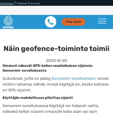
|
|
Yksityinen
Yritykset
Kunnat
Tilaa tästä
Näin geofence-toiminto toimii
2023-10-20
Omaiset näkevät GPS-kellon reaaliaikaisen sijainnin
Sensorem-sovelluksesta
Sukulaiset, joilla on pääsy
Sensorem-sovellukseen,
voivat
milloin tahansa nähdä, missä käyttäjä on, koska kellossa
on GPS-sijainti.
Käyttäjän mahdollisuus piilottaa sijainti
Sensorem-sovelluksessa käyttäjä voi helposti valita,
näkyykö kellon sijainti omaisille koko ajan vai vain