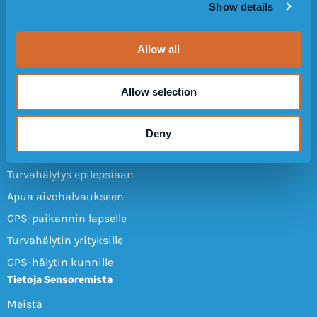
Näin turvahälytin toimii
Show details
t
Design
i
o
Asiakkaiden arvostelut
Allow all
n
Usein kysytyt kysymykset
Käyttöoppaat
Allow selection
Kutsu ystävä
KÄYTTÖALUEET
Deny
Geofence (dementian tapauksessa)
Turvahälytys epilepsiaan
Apua aivohalvaukseen
GPS-paikannin lapselle
Turvahälytin yrityksille
GPS-hälytin kunnille
Tietoja Sensoremista
Meistä