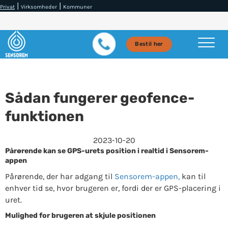
|
|
Privat
Virksomheder
Kommuner
Bestil her
Sådan fungerer geofence-
funktionen
2023-10-20
Pårørende kan se GPS-urets position i realtid i Sensorem-
appen
Pårørende, der har adgang til
Sensorem-appen,
kan til
enhver tid se, hvor brugeren er, fordi der er GPS-placering i
uret.
Mulighed for brugeren at skjule positionen