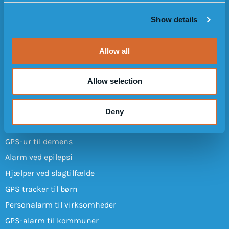
c
OM TRYGHEDSALARMEN
Show details
t
Sådan fungerer tryghedsalarmen
i
o
Design
Allow all
n
Anmeldelser fra kunder
Ofte stillede spørgsmål
Allow selection
Brugermanualer
Anbefale en ven
Deny
ANVENDELSESOMRÅDER
GPS-ur til demens
Alarm ved epilepsi
Hjælper ved slagtilfælde
GPS tracker til børn
Personalarm til virksomheder
GPS-alarm til kommuner