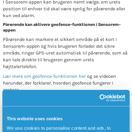
I Sensorem-appen kan brugeren nemt vælge, om urets
position til enhver tid skal være synlig for pårørende eller
kun ved alarm.
Pårørende kan aktivere geofence-funktionen i Sensorem-
appen
Pårørende kan markere et sikkert område på et kort i
Sensorem-appen og hvis brugeren forlader det sikre
område, ringer GPS-uret automatisk til pårørende, som så
kan tale direkte til brugeren gennem urets
højttalertelefon.
Lær mere om geofence-funktionen her
og se videoen
herunder, der forklarer, hvordan geofence fungerer i
praksis.
BESTIL SENSOREMS FALDALARM HER
This website uses cookies
We use cookies to personalise content and ads, to