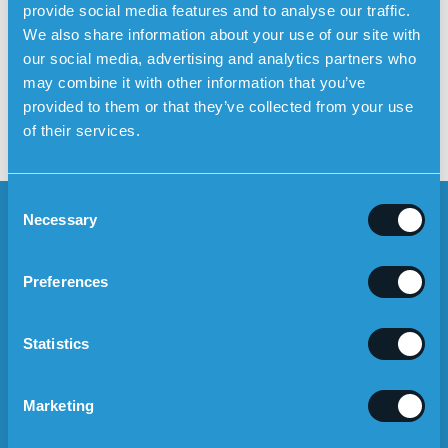
Sådan fungerer Sensorems
Posts
provide social media features and to analyse our traffic.
private tryghedsalarm, når
navigation
We also share information about your use of our site with
brugeren slår alarm
our social media, advertising and analytics partners who
Så nemt er det at oplade
may combine it with other information that you’ve
Sensorems sikkerhedsalarm
provided to them or that they’ve collected from your use
of their services.
C
Necessary
o
n
s
Preferences
e
NYHEDSBREV
n
t
Nyhetsbrev
Statistics
Register >
S
Mobile
e
Jeg accepterer vilkårene for brug
Marketing
l
e