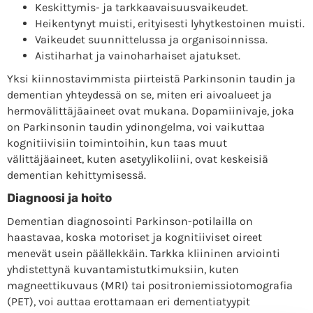
Keskittymis- ja tarkkaavaisuusvaikeudet.
Heikentynyt muisti, erityisesti lyhytkestoinen muisti.
Vaikeudet suunnittelussa ja organisoinnissa.
Aistiharhat ja vainoharhaiset ajatukset.
Yksi kiinnostavimmista piirteistä Parkinsonin taudin ja
dementian yhteydessä on se, miten eri aivoalueet ja
hermovälittäjäaineet ovat mukana. Dopamiinivaje, joka
on Parkinsonin taudin ydinongelma, voi vaikuttaa
kognitiivisiin toimintoihin, kun taas muut
välittäjäaineet, kuten asetyylikoliini, ovat keskeisiä
dementian kehittymisessä.
Diagnoosi ja hoito
Dementian diagnosointi Parkinson-potilailla on
haastavaa, koska motoriset ja kognitiiviset oireet
menevät usein päällekkäin. Tarkka kliininen arviointi
yhdistettynä kuvantamistutkimuksiin, kuten
magneettikuvaus (MRI) tai positroniemissiotomografia
(PET), voi auttaa erottamaan eri dementiatyypit