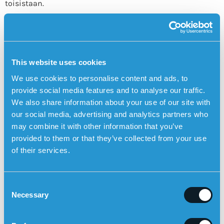
toisistaan.
Parkinsonin taudin dementian hoito keskittyy yleensä
oireiden lievittämiseen. Lääkkeet, kuten
asetyylikoliiniesteraasin estäjät, voivat parantaa
kognitiivisia toimintoja. Lisäksi yksilöllisesti suunniteltu
This website uses cookies
fysioterapia, kognitiivinen harjoittelu ja läheisten tuki
ovat tärkeitä hoidon osia.
We use cookies to personalise content and ads, to
provide social media features and to analyse our traffic.
Tutkimuksen edistysaskeleet
We also share information about your use of our site with
Tutkimus Parkinsonin taudin ja dementian yhteydestä
our social media, advertising and analytics partners who
etenee vauhdilla. Uudet havainnot Lewyn kappaleiden
may combine it with other information that you’ve
roolista ja siitä, miten aivojen välittäjäaineet ovat
provided to them or that they’ve collected from your use
vuorovaikutuksessa, ovat johtaneet lupaavien
of their services.
hoitomuotojen kehittämiseen. Lisäksi käynnissä on
tutkimuksia biomarkkereiden tunnistamiseksi, joiden
avulla voidaan ennustaa, mitkä Parkinson-potilaat ovat
C
suurimmassa riskissä kehittää dementia.
Necessary
o
Sensoremin turvahälyttimessä on GPS-paikannus,
n
lääkitysmuistutukset ja automaattinen
s