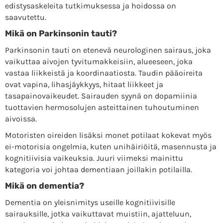
edistysaskeleita tutkimuksessa ja hoidossa on
saavutettu.
Mikä on Parkinsonin tauti?
Parkinsonin tauti on etenevä neurologinen sairaus, joka
vaikuttaa aivojen tyvitumakkeisiin, alueeseen, joka
vastaa liikkeistä ja koordinaatiosta. Taudin pääoireita
ovat vapina, lihasjäykkyys, hitaat liikkeet ja
tasapainovaikeudet. Sairauden syynä on dopamiinia
tuottavien hermosolujen asteittainen tuhoutuminen
aivoissa.
Motoristen oireiden lisäksi monet potilaat kokevat myös
ei-motorisia ongelmia, kuten unihäiriöitä, masennusta ja
kognitiivisia vaikeuksia. Juuri viimeksi mainittu
kategoria voi johtaa dementiaan joillakin potilailla.
Mikä on dementia?
Dementia on yleisnimitys useille kognitiivisille
sairauksille, jotka vaikuttavat muistiin, ajatteluun,