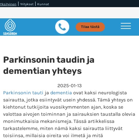
|
|
Yksityinen
Yritykset
Kunnat
Tilaa tästä
Parkinsonin taudin ja
dementian yhteys
2025-01-13
Parkinsonin tauti
ja
dementia
ovat kaksi neurologista
sairautta, jotka esiintyvät usein yhdessä. Tämä yhteys on
kiehtonut tutkijoita vuosikymmenten ajan, koska se
valottaa aivojen toiminnan ja sairauksien taustalla olevia
monimutkaisia mekanismeja. Tässä artikkelissa
tarkastelemme, miten nämä kaksi sairautta liittyvät
toisiinsa, millaisia oireita voi ilmetä ja mitä