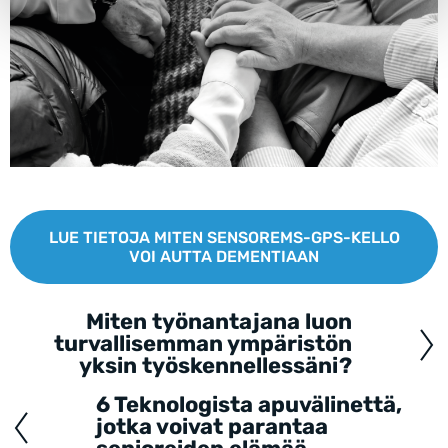
LUE TIETOJA MITEN SENSOREMS-GPS-KELLO
VOI AUTTA DEMENTIAAN
Miten työnantajana luon
Posts
turvallisemman ympäristön
navigation
yksin työskennellessäni?
6 Teknologista apuvälinettä,
jotka voivat parantaa