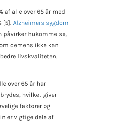
%
af alle over 65 år med
%
[5].
Alzheimers sygdom
 påvirker hukommelse,
elvom demens ikke kan
edre livskvaliteten.
lle over 65 år har
rydes, hvilket giver
velige faktorer og
n er vigtige dele af