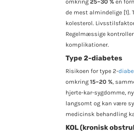
omkring
25–30 %
en form
de mest almindelige [1]. 
kolesterol. Livsstilsfakto
Regelmæssige kontroller a
komplikationer.
Type 2-diabetes
Risikoen for type 2-
diabe
omkring
15–20 %
, samme
hjerte-kar-sygdomme, ny
langsomt og kan være sy
medicinsk behandling ka
KOL (kronisk obstr