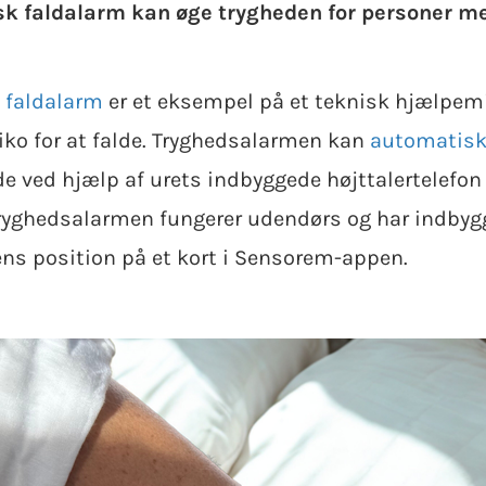
 faldalarm kan øge trygheden for personer med
 faldalarm
er et eksempel på et teknisk hjælpemid
siko for at falde. Tryghedsalarmen kan
automatisk 
nde ved hjælp af urets indbyggede højttalertelefo
yghedsalarmen fungerer udendørs og har indbygg
ns position på et kort i Sensorem-appen.