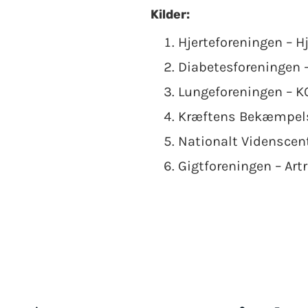
Kilder:
Hjerteforeningen – 
Diabetesforeningen 
Lungeforeningen – K
Kræftens Bekæmpelse
Nationalt Videnscen
Gigtforeningen – Art
Posts
navigation