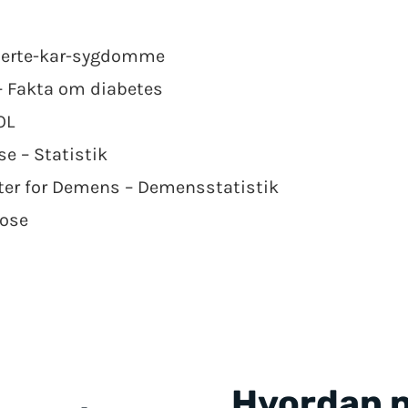
Hjerte-kar-sygdomme
– Fakta om diabetes
OL
 – Statistik
ter for Demens – Demensstatistik
rose
Hvordan p