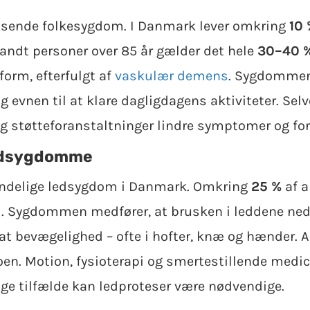
oksende folkesygdom. I Danmark lever omkring
10 
ndt personer over 85 år gælder det hele
30–40 
form, efterfulgt af
vaskulær demens
. Sygdommen
og evnen til at klare dagligdagens aktiviteter. S
g støtteforanstaltninger lindre symptomer og forb
ledsygdomme
ndelige ledsygdom i Danmark. Omkring
25 %
af a
6]. Sygdommen medfører, at brusken i leddene nedb
t bevægelighed – ofte i hofter, knæ og hænder. Ar
en. Motion, fysioterapi og smertestillende medici
ige tilfælde kan ledproteser være nødvendige.