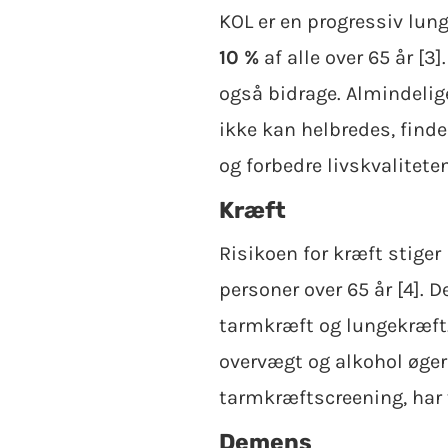
KOL er en progressiv lu
10 %
af alle over 65 år [3
også bidrage. Almindeli
ikke kan helbredes, find
og forbedre livskvaliteten
Kræft
Risikoen for kræft stiger
personer over 65 år [4]. 
tarmkræft og lungekræft. 
overvægt og alkohol øge
tarmkræftscreening, har vi
Demens