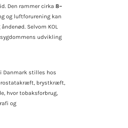
tid. Den rammer cirka
8–
ing og luftforurening kan
g åndenød. Selvom KOL
se sygdommens udvikling
 i Danmark stilles hos
rostatakræft, brystkræft,
de, hvor tobaksforbrug,
afi og