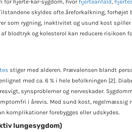
 for hjerte-kar-sygdom, hvor
hjerteanfald
,
hjerte
Tilstandene skyldes ofte åreforkalkning, forhøjet b
rer som rygning, inaktivitet og usund kost spiller
f blodtryk og kolesterol kan reducere risikoen fo
tes
stiger med alderen. Prævalensen blandt person
nlignet med ca. 6 % i hele befolkningen [2]. Diabe
resvigt, synsproblemer og nerveskader. Sygdomme
mptomfri i årevis. Med sund kost, regelmæssig m
n komplikationer forebygges eller udskydes.
uktiv lungesygdom)