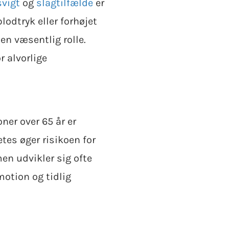
svigt
og
slagtilfælde
er
lodtryk eller forhøjet
 en væsentlig rolle.
r alvorlige
er over 65 år er
tes øger risikoen for
n udvikler sig ofte
otion og tidlig