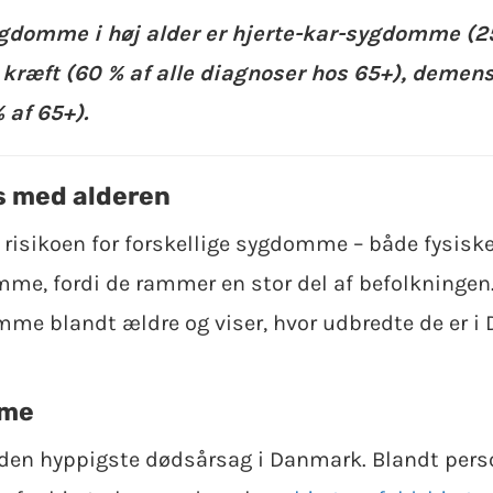
gdomme i høj alder er hjerte-kar-sygdomme (25
 kræft (60 % af alle diagnoser hos 65+), demens
 af 65+).
 med alderen
r risikoen for forskellige sygdomme – både fysiske
me, fordi de rammer en stor del af befolkningen
me blandt ældre og viser, hvor udbredte de er i
mme
den hyppigste dødsårsag i Danmark. Blandt perso