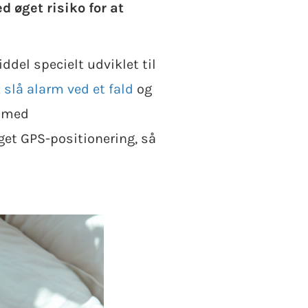
 øget risiko for at
del specielt udviklet til
slå alarm ved et fald
og
n med
et GPS-positionering, så