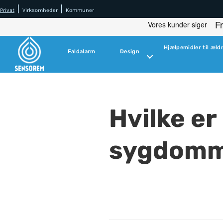
|
|
Privat
Virksomheder
Kommuner
Hjælpemidler til æld
Faldalarm
Design
Hvilke er
sygdomme