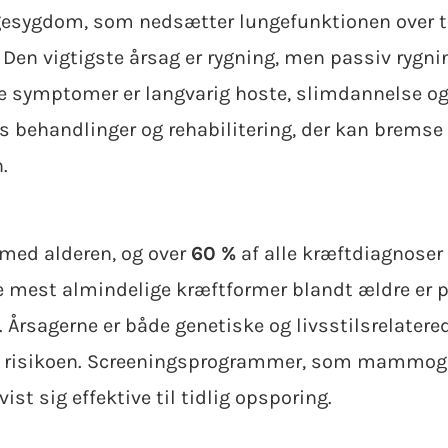
ngesygdom, som nedsætter lungefunktionen over 
]. Den vigtigste årsag er rygning, men passiv rygn
ge symptomer er langvarig hoste, slimdannelse o
es behandlinger og rehabilitering, der kan brem
.
 med alderen, og over
60 %
af alle kræftdiagnoser
De mest almindelige kræftformer blandt ældre er p
Årsagerne er både genetiske og livsstilsrelatere
r risikoen. Screeningsprogrammer, som mammogr
st sig effektive til tidlig opsporing.