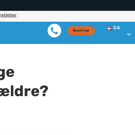
DA
Bestil her
ge
ældre?