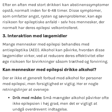
Efter en aften med stort drikkeri kan abstinenssymptomer
opstå, normalt inden for 6-48 timer. Disse symptomer,
som omfatter angst, rysten og søvnproblemer, kan øge
risikoen for epileptiske anfald – selv hos mennesker, der
normalt har deres epilepsi velkontrolleret.
3.
Interaktion med lægemidler
Mange mennesker med epilepsi behandles med
antiepileptika (AED). Alkohol kan påvirke, hvordan disse
lægemidler virker, ved at reducere deres effektivitet eller
øge risikoen for bivirkninger såsom træthed og forvirring.
Kan mennesker med epilepsi drikke alkohol?
Der er ikke et generelt forbud mod alkohol for personer
med epilepsi, men forsigtighed er vigtig. Her er nogle
retningslinjer at overveje:
Drik med måde:
Små mængder alkohol påvirker ofte
ikke epilepsien i høj grad, men det er vigtigt at
undgå overdrevent indtagelse.