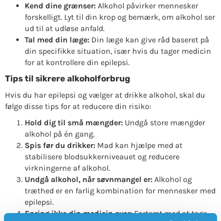
Kend dine grænser:
Alkohol påvirker mennesker
forskelligt. Lyt til din krop og bemærk, om alkohol ser
ud til at udløse anfald.
Tal med din læge:
Din læge kan give råd baseret på
din specifikke situation, især hvis du tager medicin
for at kontrollere din epilepsi.
Tips til sikrere alkoholforbrug
Hvis du har epilepsi og vælger at drikke alkohol, skal du
følge disse tips for at reducere din risiko:
Hold dig til små mængder:
Undgå store mængder
alkohol på én gang.
Spis før du drikker:
Mad kan hjælpe med at
stabilisere blodsukkerniveauet og reducere
virkningerne af alkohol.
Undgå alkohol, når søvnmangel er:
Alkohol og
træthed er en farlig kombination for mennesker med
epilepsi.
Spring ikke din medicin over:
Fortsæt med at tage