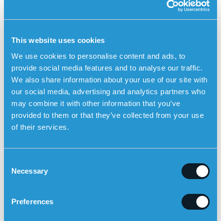
din medicin som foreskrevet, selvom du har drukket
alkohol.
Smartur for at kunne slå alarm til enhver tid
This website uses cookies
Sensorems smartur
kan
automatisk slå alarm i tilfælde af
We use cookies to personalise content and ads, to
et fald
og derefter ringe til pårørende ved hjælp af urets
provide social media features and to analyse our traffic.
indbyggede højttalertelefon med tovejskommunikation.
We also share information about your use of our site with
Brugeren kan også aktivere alarmen manuelt ved at
our social media, advertising and analytics partners who
trykke på den fysiske nødkaldsknap. Tryghedsalarmen
may combine it with other information that you’ve
fungerer udendørs og har indbygget GPS-positionering, så
provided to them or that they’ve collected from your use
pårørende kan se brugerens position på et kort i
Sensorem-appen.
of their services.
C
Necessary
o
n
s
Preferences
e
n