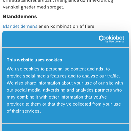
omfatte ændret empati, manglende dømmekraft og
vanskeligheder med sproget.
Blanddemens
Blandet demens
er en kombination af flere
demenssygdomme, oftest Alzheimers og vaskulær
demens. Symptomerne kan være varierende og påvirke
flere kognitive funktioner. Blandet demens er mere
almindelig hos ældre mennesker og diagnosticeres ofte
ved at udelukke andre typer demens.
This website uses cookies
We use cookies to personalise content and ads, to
Sensorems smartur har GPS-positionering,
medicinpåmindelser og automatisk faldalarm
provide social media features and to analyse our traffic.
We also share information about your use of our site with
Sensorems smartur
er et eksempel på et teknisk
our social media, advertising and analytics partners who
hjælpemiddel specielt udviklet til mennesker med
may combine it with other information that you’ve
demens. Uret fungerer udendørs og har indbygget GPS-
provided to them or that they’ve collected from your use
positionering, så pårørende kan se brugerens position på
of their services.
et kort i Sensorem-appen. Pårørende får automatisk
besked fra smarturet (tovejskommunikation), hvis
brugeren forlader et forudbestemt geografisk område.