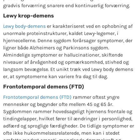
gradvis forværring snarere end kontinuerlig forværring.
Lewy krop-demens
Lewy body-demens
er karakteriseret ved en ophobning af
unormale proteinstrukturer, kaldet Lewy-legemer, i
hjernecellerne. Denne sygdom forårsager symptomer, der
ligner både Alzheimers og Parkinsons sygdom.
Almindelige symptomer er hallucinationer, skiftende
niveauer af årvågenhed og opmærksomhed, stivhed og
langsom bevægelse. Et unikt træk ved Lewy body demens
er, at symptomerne kan variere fra dag til dag.
Frontotemporal demens (FTD)
Frontotemporal demens (FTD)
rammer oftest yngre
mennesker og begynder ofte mellem 45 og 65 år.
Sygdommen rammer hovedsageligt hjernens frontale og
tindingelapper, hvilket fører til ændringer i personlighed,
adfærd og sproglige færdigheder. De tidlige symptomer er
ofte ikke hukommelsesrelaterede, men kan i stedet