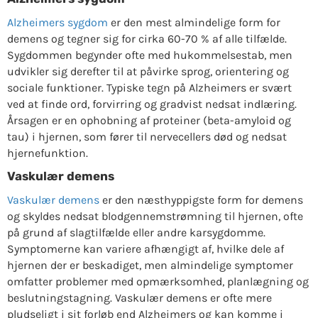
Alzheimers sygdom
er den mest almindelige form for
demens og tegner sig for cirka 60-70 % af alle tilfælde.
Sygdommen begynder ofte med hukommelsestab, men
udvikler sig derefter til at påvirke sprog, orientering og
sociale funktioner. Typiske tegn på Alzheimers er svært
ved at finde ord, forvirring og gradvist nedsat indlæring.
Årsagen er en ophobning af proteiner (beta-amyloid og
tau) i hjernen, som fører til nervecellers død og nedsat
hjernefunktion.
Vaskulær demens
Vaskulær demens
er den næsthyppigste form for demens
og skyldes nedsat blodgennemstrømning til hjernen, ofte
på grund af slagtilfælde eller andre karsygdomme.
Symptomerne kan variere afhængigt af, hvilke dele af
hjernen der er beskadiget, men almindelige symptomer
omfatter problemer med opmærksomhed, planlægning og
beslutningstagning. Vaskulær demens er ofte mere
pludseligt i sit forløb end Alzheimers og kan komme i