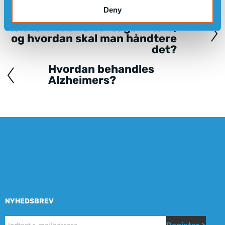
Deny
Pludselig svimmelhed hos
Posts
ældre: Hvad kan årsagen være,
navigation
og hvordan skal man håndtere
det?
Hvordan behandles
Alzheimers?
NYHEDSBREV
Nyhetsbrev