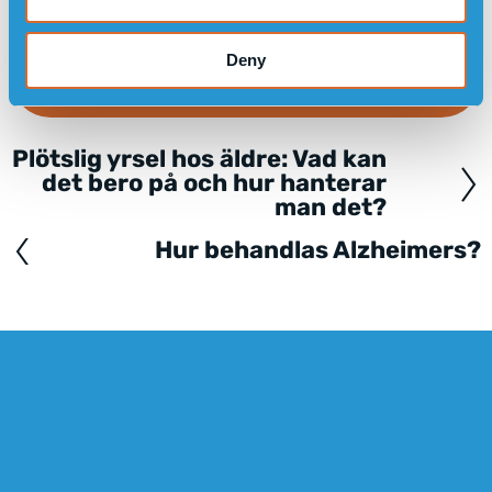
Deny
LÄS OM HUR SENSOREMS GPS KLOCKA KAN
HJÄLPA VID DEMENS
Plötslig yrsel hos äldre: Vad kan
Posts
det bero på och hur hanterar
navigation
man det?
Hur behandlas Alzheimers?