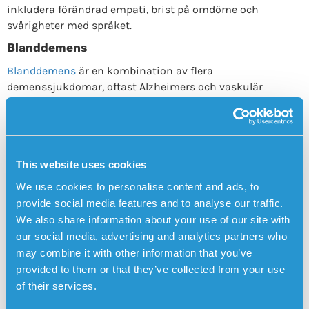
inkludera förändrad empati, brist på omdöme och
svårigheter med språket.
Blanddemens
Blanddemens
är en kombination av flera
demenssjukdomar, oftast Alzheimers och vaskulär
demens. Symptomen kan vara varierade och påverka flera
kognitiva funktioner. Blanddemens är vanligare bland
äldre personer och diagnostiseras ofta genom att utesluta
andra typer av demens.
This website uses cookies
Sensorems trygghetslarm har GPS-positionering,
We use cookies to personalise content and ads, to
medicinpåminnare och automatiskt fall-larm
provide social media features and to analyse our traffic.
Sensorems
trygghetslarm
är ett exempel på ett tekniskt
We also share information about your use of our site with
hjälpmedel särskilt framtaget för personer med
our social media, advertising and analytics partners who
demenssjukdom. Trygghetslarmet fungerar utomhus och
may combine it with other information that you’ve
har inbyggd GPS-positionering så att anhöriga kan se
provided to them or that they’ve collected from your use
användarens position på en karta i Sensorem-appen.
of their services.
Anhöriga blir automatiskt uppringda av trygghetslarmet
(tvåvägskommunikation) om användaren lämnar ett