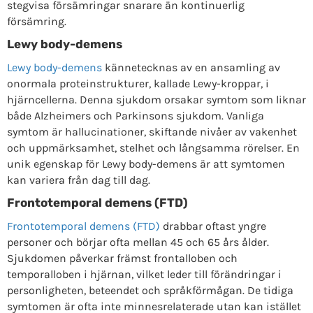
stegvisa försämringar snarare än kontinuerlig
försämring.
Lewy body-demens
Lewy body-demens
kännetecknas av en ansamling av
onormala proteinstrukturer, kallade Lewy-kroppar, i
hjärncellerna. Denna sjukdom orsakar symtom som liknar
både Alzheimers och Parkinsons sjukdom. Vanliga
symtom är hallucinationer, skiftande nivåer av vakenhet
och uppmärksamhet, stelhet och långsamma rörelser. En
unik egenskap för Lewy body-demens är att symtomen
kan variera från dag till dag.
Frontotemporal demens (FTD)
Frontotemporal demens (FTD)
drabbar oftast yngre
personer och börjar ofta mellan 45 och 65 års ålder.
Sjukdomen påverkar främst frontalloben och
temporalloben i hjärnan, vilket leder till förändringar i
personligheten, beteendet och språkförmågan. De tidiga
symtomen är ofta inte minnesrelaterade utan kan istället