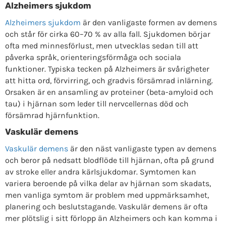
Alzheimers sjukdom
Alzheimers sjukdom
är den vanligaste formen av demens
och står för cirka 60–70 % av alla fall. Sjukdomen börjar
ofta med minnesförlust, men utvecklas sedan till att
påverka språk, orienteringsförmåga och sociala
funktioner. Typiska tecken på Alzheimers är svårigheter
att hitta ord, förvirring, och gradvis försämrad inlärning.
Orsaken är en ansamling av proteiner (beta-amyloid och
tau) i hjärnan som leder till nervcellernas död och
försämrad hjärnfunktion.
Vaskulär demens
Vaskulär demens
är den näst vanligaste typen av demens
och beror på nedsatt blodflöde till hjärnan, ofta på grund
av stroke eller andra kärlsjukdomar. Symtomen kan
variera beroende på vilka delar av hjärnan som skadats,
men vanliga symtom är problem med uppmärksamhet,
planering och beslutstagande. Vaskulär demens är ofta
mer plötslig i sitt förlopp än Alzheimers och kan komma i