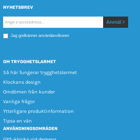
NYHETSBREV
Nyhetsbrev
Anmäl >
Mobile
Jag godkänner användarvilkoren
OM TRYGGHETSLARMET
Så här fungerar trygghetslarmet
Klockans design
Omdömen från kunder
Vanliga frågor
Ytterligare produktinformation
Tipsa en vän
ANVÄNDNINGSOMRÅDEN
GPS-klocka vid demens