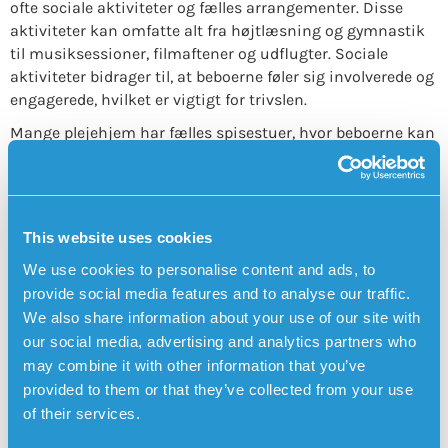
ofte sociale aktiviteter og fælles arrangementer. Disse
aktiviteter kan omfatte alt fra højtlæsning og gymnastik
til musiksessioner, filmaftener og udflugter. Sociale
aktiviteter bidrager til, at beboerne føler sig involverede og
engagerede, hvilket er vigtigt for trivslen.
Mange plejehjem har fælles spisestuer, hvor beboerne kan
spise sammen, hvilket fremmer fællesskabet og gør
måltiderne til en hyggelig stund.
Hvem passer et plejehjem til?
This website uses cookies
Ældrebolig er en boform, der henvender sig til personer, der
har et stort behov for hjælp og omsorg, ofte døgnet rundt.
We use cookies to personalise content and ads, to
Det er et trygt og tilpasset miljø for ældre mennesker, der
provide social media features and to analyse our traffic.
ikke længere kan klare deres hverdag på egen hånd, selv
We also share information about your use of our site with
med støtte fra fx hjemmeplejen. For mange er
our social media, advertising and analytics partners who
plejehjemmet et alternativ, når hjemmepleje og andre
may combine it with other information that you’ve
støtteforanstaltninger ikke længere er tilstrækkelige til at
provided to them or that they’ve collected from your use
sikre tryghed og omsorg.
of their services.
Sikkerhedsalarm for at kunne slå alarm udendørs