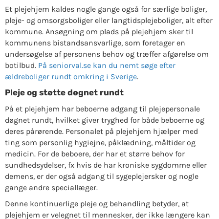
Et plejehjem kaldes nogle gange også for særlige boliger,
pleje- og omsorgsboliger eller langtidsplejeboliger, alt efter
kommune. Ansøgning om plads på plejehjem sker til
kommunens bistandsansvarlige, som foretager en
undersøgelse af personens behov og træffer afgørelse om
botilbud.
På seniorval.se kan du nemt søge efter
ældreboliger rundt omkring i Sverige
.
Pleje og støtte døgnet rundt
På et plejehjem har beboerne adgang til plejepersonale
døgnet rundt, hvilket giver tryghed for både beboerne og
deres pårørende. Personalet på plejehjem hjælper med
ting som personlig hygiejne, påklædning, måltider og
medicin. For de beboere, der har et større behov for
sundhedsydelser, fx hvis de har kroniske sygdomme eller
demens, er der også adgang til sygeplejersker og nogle
gange andre speciallæger.
Denne kontinuerlige pleje og behandling betyder, at
plejehjem er velegnet til mennesker, der ikke længere kan