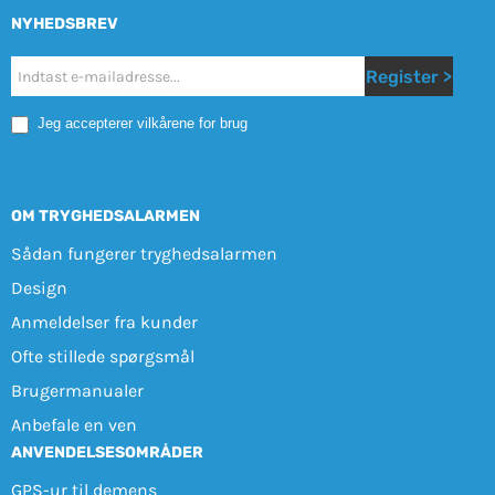
NYHEDSBREV
Nyhetsbrev
Register >
Mobile
Jeg accepterer vilkårene for brug
OM TRYGHEDSALARMEN
Sådan fungerer tryghedsalarmen
Design
Anmeldelser fra kunder
Ofte stillede spørgsmål
Brugermanualer
Anbefale en ven
ANVENDELSESOMRÅDER
GPS-ur til demens