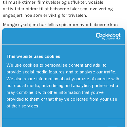
til musikktimer, filmkvelder og utflukter. Sosiale
aktiviteter bidrar til at beboerne føler seg involvert og
engasjert, noe som er viktig for trivselen.
Mange sykehjem har felles spiserom hvor beboerne kan
spise sammen, noe som fremmer fellesskapet og gjør
måltidene til en hyggelig stund.
Hvem passer et sykehjem for?
Sykehjem er en boform rettet mot personer som har stort
This website uses cookies
behov for hjelp og omsorg, ofte hele døgnet. Det er et trygt
We use cookies to personalise content and ads, to
og tilrettelagt miljø for eldre som ikke lenger kan klare
provide social media features and to analyse our traffic.
hverdagen på egenhånd, selv med støtte fra for eksempel
We also share information about your use of our site with
hjemmetjenesten. For mange er sykehjem et alternativ
our social media, advertising and analytics partners who
når hjemmetjeneste og andre hjelpetjenester ikke lenger
may combine it with other information that you’ve
er tilstrekkelig for å ivareta trygghet og omsorg.
provided to them or that they’ve collected from your use
Trygghetsalarm for å kunne slå alarm utendørs
of their services.
Beboere på sykehjem har vanligvis trygghetsalarm fra
kommunen slik at de enkelt kan varsle omsorgspersoner
C