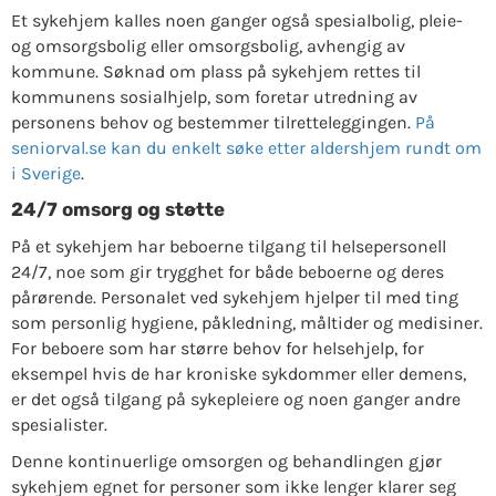
Et sykehjem kalles noen ganger også spesialbolig, pleie-
og omsorgsbolig eller omsorgsbolig, avhengig av
kommune. Søknad om plass på sykehjem rettes til
kommunens sosialhjelp, som foretar utredning av
personens behov og bestemmer tilretteleggingen.
På
seniorval.se kan du enkelt søke etter aldershjem rundt om
i Sverige
.
24/7 omsorg og støtte
På et sykehjem har beboerne tilgang til helsepersonell
24/7, noe som gir trygghet for både beboerne og deres
pårørende. Personalet ved sykehjem hjelper til med ting
som personlig hygiene, påkledning, måltider og medisiner.
For beboere som har større behov for helsehjelp, for
eksempel hvis de har kroniske sykdommer eller demens,
er det også tilgang på sykepleiere og noen ganger andre
spesialister.
Denne kontinuerlige omsorgen og behandlingen gjør
sykehjem egnet for personer som ikke lenger klarer seg