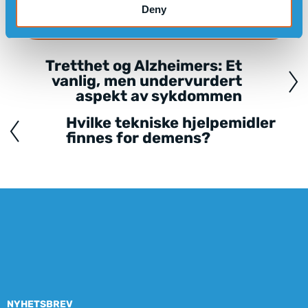
TRYGGHETSALARM KAN ØKE
Deny
BRUKERSIKKERHET OG FRIHET
Tretthet og Alzheimers: Et
Posts
vanlig, men undervurdert
navigation
aspekt av sykdommen
Hvilke tekniske hjelpemidler
finnes for demens?
NYHETSBREV