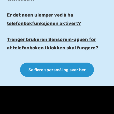
Er det noen ulemper ved å ha
E
telefonbokfunksjonen aktivert?
Trenger brukeren Sensorem-appen for
E
at telefonboken i klokken skal fungere?
Se flere spørsmål og svar her