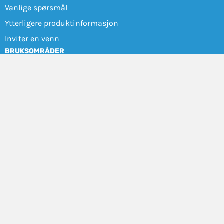
Vanlige spørsmål
Ytterligere produktinformasjon
Inviter en venn
BRUKSOMRÅDER
GPS-klokke for demens
Alarm ved epilepsi
Hjelpemidler ved hjerneslag
GPS tracker for barn
Personalarm for bedrifter
GPS-alarm for kommuner
OM SENSOREM
Om oss
Blogg
Kontakt Sensorem
VILKÅR OG RETNINGSLINJER