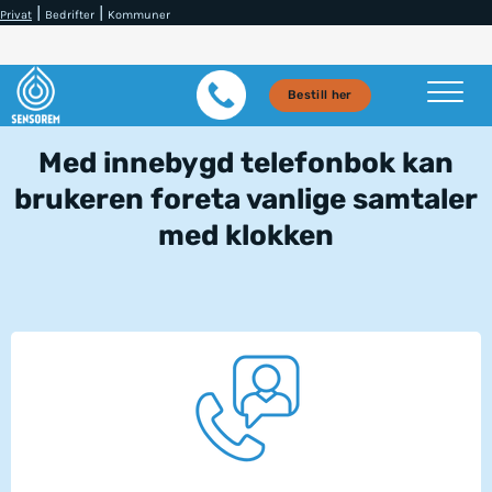
|
|
Privat
Bedrifter
Kommuner
Bestill her
Med innebygd telefonbok kan
brukeren foreta vanlige samtaler
med klokken