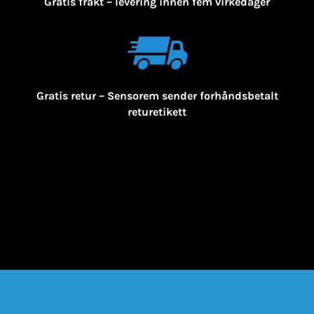
Gratis frakt – levering innen fem virkedager
Gratis retur – Sensorem sender forhåndsbetalt
returetikett
Bestill her