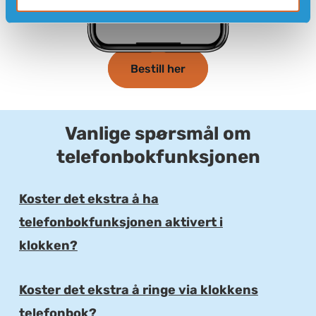
Bestill her
Vanlige spørsmål om
telefonbokfunksjonen
Koster det ekstra å ha
telefonbokfunksjonen aktivert i
E
klokken?
Koster det ekstra å ringe via klokkens
E
telefonbok?