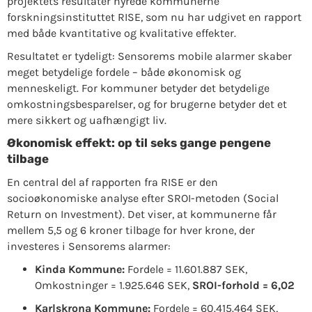
projektets resultater hyrede kommunerne
forskningsinstituttet RISE, som nu har udgivet en rapport
med både kvantitative og kvalitative effekter.
Resultatet er tydeligt: ​​Sensorems mobile alarmer skaber
meget betydelige fordele – både økonomisk og
menneskeligt. For kommuner betyder det betydelige
omkostningsbesparelser, og for brugerne betyder det et
mere sikkert og uafhængigt liv.
Økonomisk effekt: op til seks gange pengene
tilbage
En central del af rapporten fra RISE er den
socioøkonomiske analyse efter SROI-metoden (Social
Return on Investment). Det viser, at kommunerne får
mellem 5,5 og 6 kroner tilbage for hver krone, der
investeres i Sensorems alarmer:
Kinda Kommune:
Fordele = 11.601.887 SEK,
Omkostninger = 1.925.646 SEK,
SROI-forhold = 6,02
Karlskrona Kommune:
Fordele = 60.415.464 SEK,