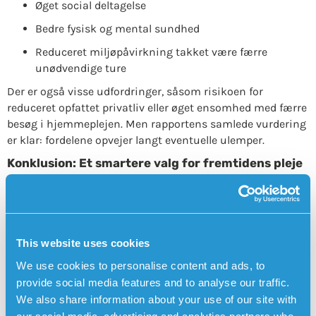
Øget social deltagelse
Bedre fysisk og mental sundhed
Reduceret miljøpåvirkning takket være færre
unødvendige ture
Der er også visse udfordringer, såsom risikoen for
reduceret opfattet privatliv eller øget ensomhed med færre
besøg i hjemmeplejen. Men rapportens samlede vurdering
er klar: fordelene opvejer langt eventuelle ulemper.
Konklusion: Et smartere valg for fremtidens pleje
Sensorems mobile tryghedsalarm er ikke blot et teknisk
hjælpemiddel – det er en løsning, der styrker den enkeltes
frihed og tryghed, samtidig med at den giver kommunen
betydelige besparelser. Når ældre mennesker får mulighed
This website uses cookies
for at føle sig trygge og mobile, uden at være bundet til
We use cookies to personalise content and ads, to
deres hjem, forbedres deres livskvalitet dramatisk.
provide social media features and to analyse our traffic.
Vi ser nu frem til, at flere kommuner deltager i den
We also share information about your use of our site with
positive udvikling, som pilotprojekterne i Karlskrona og