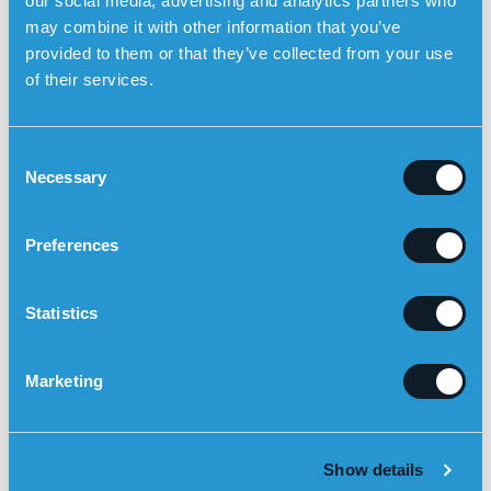
our social media, advertising and analytics partners who
Kinda har vist. Med de rette værktøjer kan vi sammen
may combine it with other information that you’ve
skabe en fremtid, hvor seniorer kan leve et mere aktivt,
provided to them or that they’ve collected from your use
uafhængigt og meningsfuldt liv – med tryghed som
of their services.
fundament.
C
Necessary
o
n
s
Preferences
e
n
t
Statistics
S
e
Marketing
l
e
c
Show details
t
KLIK HER FOR AT LÆSE HELE RAPPORTEN