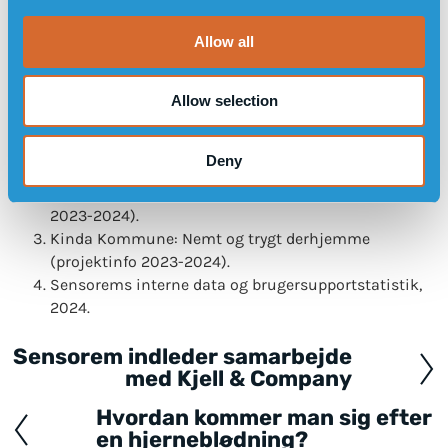
i
(SVENSK)
o
Allow all
n
Kilder:
Allow selection
STIGENDE (2024). Rapport om pilotprojekter med
mobile tryghedsalarmer i Kinda og Karlskrona
Deny
kommuner.
Karlskrona Kommune: Digital First (projektinfo
2023-2024).
Kinda Kommune: Nemt og trygt derhjemme
(projektinfo 2023-2024).
Sensorems interne data og brugersupportstatistik,
2024.
Sensorem indleder samarbejde
Posts
med Kjell & Company
navigation
Hvordan kommer man sig efter
en hjerneblødning?