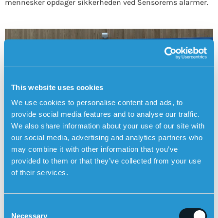
mennesker opdager sikkerheden ved Sensorems alarmer.
This website uses cookies
We use cookies to personalise content and ads, to
provide social media features and to analyse our traffic.
We also share information about your use of our site with
our social media, advertising and analytics partners who
may combine it with other information that you’ve
provided to them or that they’ve collected from your use
of their services.
KLIK HER FOR AT LÆSE MERE OM
FALDALARMEN
C
Necessary
o