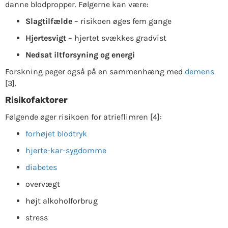
danne blodpropper. Følgerne kan være:
Slagtilfælde
– risikoen øges fem gange
Hjertesvigt
– hjertet svækkes gradvist
Nedsat iltforsyning og energi
Forskning peger også på en sammenhæng med
demens
[3].
Risikofaktorer
Følgende øger risikoen for atrieflimren [4]:
forhøjet blodtryk
hjerte-kar-sygdomme
diabetes
overvægt
højt alkoholforbrug
stress