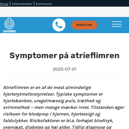
|
|
Privat
Virksomheder
Kommuner
Bestil her
Symptomer på atrieflimren
2025-07-01
Atrieflimren er en af de mest almindelige
hjerterytmeforstyrrelser. Typiske symptomer er
hjertebanken, uregelmæssig puls, træthed og
svimmelhed – men mange mærker intet. Tilstanden øger
risikoen for blodprop i hjernen, hjertesvigt og
faldulykker. Risikofaktorer er bl.a. forhøjet blodtryk,
overvægt, diabetes og høj alder. Tidlig diagnose og