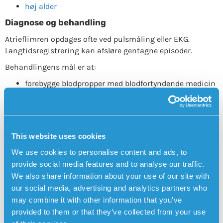
høj alder
Diagnose og behandling
Atrieflimren opdages ofte ved pulsmåling eller EKG.
Langtidsregistrering kan afsløre gentagne episoder.
Behandlingens mål er at:
forebygge blodpropper med blodfortyndende medicin
kontrollere hjertefrekvensen med medicin
i nogle tilfælde gendanne rytmen med el-
konvertering eller medicin
This website uses cookies
reducere risiko for tilbagefald gennem
We use cookies to personalise content and ads, to
livsstilsændringer [5]
provide social media features and to analyse our traffic.
Hvornår skal man søge læge?
We also share information about your use of our site with
our social media, advertising and analytics partners who
Kontakt læge ved pludselig hjertebanken, uregelmæssig
puls, svimmelhed eller åndenød. Ved brystsmerter – ring 112
may combine it with other information that you’ve
med det samme.
provided to them or that they’ve collected from your use