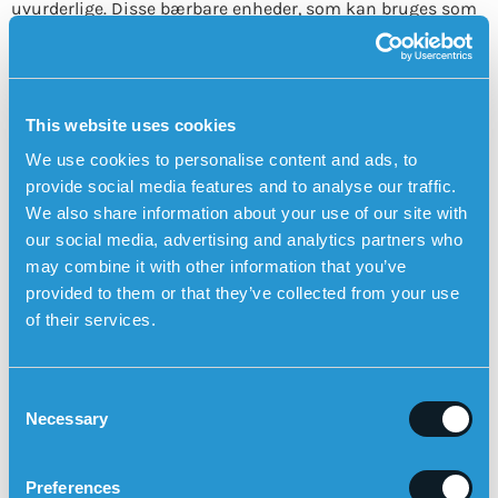
uvurderlige. Disse bærbare enheder, som kan bruges som
et armbånd eller en halskæde, gør det muligt hurtigt at
tilkalde hjælp ved ulykker eller nødsituationer, uanset
hvor man befinder sig. Mange moderne tryghedsalarmer
er udstyret med GPS, hvilket gør det nemt for pårørende
This website uses cookies
eller redningstjenesten at lokalisere personen.
We use cookies to personalise content and ads, to
Smartur med automatisk faldalarm kan øge trygheden
provide social media features and to analyse our traffic.
for personer med øget risiko for at falde
We also share information about your use of our site with
Sensorems smartur med faldalarm
er et eksempel på et
our social media, advertising and analytics partners who
teknisk hjælpemiddel specielt udviklet til personer, der har
may combine it with other information that you’ve
øget risiko for at falde. Tryghedsalarmen kan
automatisk
provided to them or that they’ve collected from your use
slå alarm ved et fald
og derefter ringe til pårørende ved
of their services.
hjælp af urets indbyggede højttalertelefon med
tovejskommunikation. Tryghedsalarmen fungerer
udendørs og har indbygget GPS-positionering, så
C
pårørende kan se brugerens position på et kort i
Necessary
o
Sensorem-appen.
n
s
Preferences