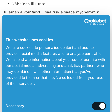
Vähäinen liikunta
Hiljainen aivoinfarkti lisää riskiä saada myöhemmin
selväoireinen ja vakava aivoinfarkti
.
Milloin hakeutua hoitoon?
Jos sinulla tai läheiselläsi ilmenee jotakin edellä
This website uses cookies
mainituista oireista – etenkin jos ne kehittyvät vähitellen
ja vaikuttavat arkeen – kannattaa olla yhteydessä
We use cookies to personalise content and ads, to
lääkäriin. Riskitekijöiden varhainen tunnistaminen ja
provide social media features and to analyse our traffic.
hoito voi
ehkäistä uusia aivoinfarkteja
ja vakavampia
We also share information about your use of our site with
seurauksia.
our social media, advertising and analytics partners who
Hoito voi sisältää lääkkeitä verihyytymien
may combine it with other information that you’ve
liuottamiseksi
provided to them or that they’ve collected from your use
of their services.
Aivohalvauksen hoitoon voi kuulua lääkkeitä, jotka
liuottavat verihyytymiä ja palauttavat verenvirtauksen
aivoihin, verenpainetta alentavia
C
lääkkeitä,
kuntoutusta
ja fysioterapiaa, joka auttaa
Necessary
o
palauttamaan menetetyt toiminnot ja parantamaan