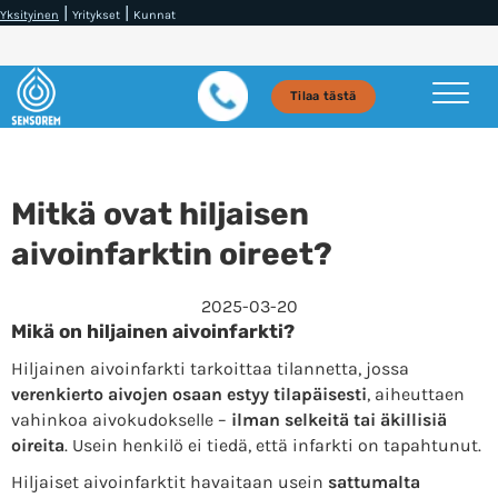
|
|
Yksityinen
Yritykset
Kunnat
Tilaa tästä
Mitkä ovat hiljaisen
aivoinfarktin oireet?
2025-03-20
Mikä on hiljainen aivoinfarkti?
Hiljainen aivoinfarkti tarkoittaa tilannetta, jossa
verenkierto aivojen osaan estyy tilapäisesti
, aiheuttaen
vahinkoa aivokudokselle –
ilman selkeitä tai äkillisiä
oireita
. Usein henkilö ei tiedä, että infarkti on tapahtunut.
Hiljaiset aivoinfarktit havaitaan usein
sattumalta