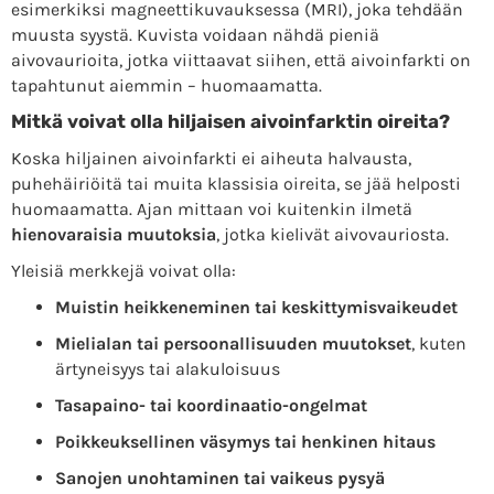
esimerkiksi magneettikuvauksessa (MRI), joka tehdään
muusta syystä. Kuvista voidaan nähdä pieniä
aivovaurioita, jotka viittaavat siihen, että aivoinfarkti on
tapahtunut aiemmin – huomaamatta.
Mitkä voivat olla hiljaisen aivoinfarktin oireita?
Koska hiljainen aivoinfarkti ei aiheuta halvausta,
puhehäiriöitä tai muita klassisia oireita, se jää helposti
huomaamatta. Ajan mittaan voi kuitenkin ilmetä
hienovaraisia muutoksia
, jotka kielivät aivovauriosta.
Yleisiä merkkejä voivat olla:
Muistin heikkeneminen tai keskittymisvaikeudet
Mielialan tai persoonallisuuden muutokset
, kuten
ärtyneisyys tai alakuloisuus
Tasapaino- tai koordinaatio-ongelmat
Poikkeuksellinen väsymys tai henkinen hitaus
Sanojen unohtaminen tai vaikeus pysyä