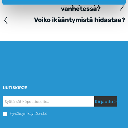
Miksi keho jäykistyy
Posts
vanhetessa?
navigation
Voiko ikääntymistä hidastaa?
UUTISKIRJE
Nyhetsbrev
Kirjaudu >
Mobile
Hyväksyn käyttöehdot