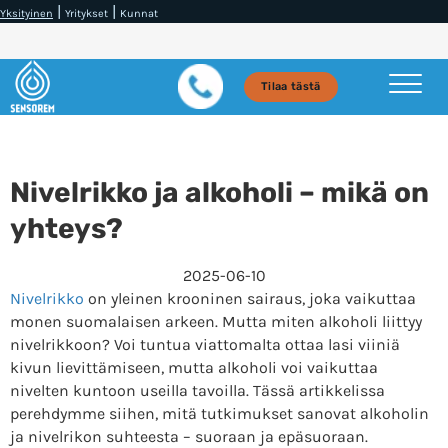
|
|
Yksityinen
Yritykset
Kunnat
Tilaa tästä
Nivelrikko ja alkoholi – mikä on
yhteys?
2025-06-10
Nivelrikko
on yleinen krooninen sairaus, joka vaikuttaa
monen suomalaisen arkeen. Mutta miten alkoholi liittyy
nivelrikkoon? Voi tuntua viattomalta ottaa lasi viiniä
kivun lievittämiseen, mutta alkoholi voi vaikuttaa
nivelten kuntoon useilla tavoilla. Tässä artikkelissa
perehdymme siihen, mitä tutkimukset sanovat alkoholin
ja nivelrikon suhteesta – suoraan ja epäsuoraan.