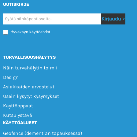
UUTISKIRJE
Nyhetsbrev
Kirjaudu >
Mobile
Hyväksyn käyttöehdot
TURVALLISUUSHÄLYTYS
Näin turvahälytin toimii
Design
Asiakkaiden arvostelut
Usein kysytyt kysymykset
Käyttöoppaat
Kutsu ystävä
KÄYTTÖALUEET
Geofence (dementian tapauksessa)