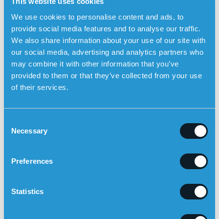
This website uses cookies
– joten alkoholinkäyttöä kannattaa arvioida kriittisesti
osana kokonaisuutta.
We use cookies to personalise content and ads, to
provide social media features and to analyse our traffic.
Turvahälyttimet automaattisilla
We also share information about your use of our site with
putoamishälyttimillä voivat lisätä turvallisuutta
our social media, advertising and analytics partners who
ihmisille, joilla on lisääntynyt putoamisriski.
may combine it with other information that you’ve
Sensoremin turvahälytin on esimerkki teknisestä
provided to them or that they’ve collected from your use
apuvälineestä, joka on suunniteltu erityisesti ihmisille,
of their services.
joilla on lisääntynyt putoamisriski. Turvahälytin
voi automaattisesti hälyttää kaatumisen sattuessa ja
soittaa sitten sukulaisille kellon sisäänrakennetun
C
kaiutinpuhelimen avulla, jossa on kaksisuuntainen
Necessary
o
tietoliikenne. Turvahälytin toimii ulkona ja siinä on
n
sisäänrakennettu GPS-paikannus, jotta omaiset näkevät
s
käyttäjän sijainnin kartalla Sensorem-sovelluksessa.
Preferences
e
n
t
Statistics
S
e