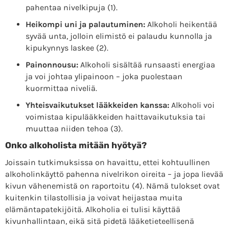
pahentaa nivelkipuja (1).
Heikompi uni ja palautuminen:
Alkoholi heikentää
syvää unta, jolloin elimistö ei palaudu kunnolla ja
kipukynnys laskee (2).
Painonnousu:
Alkoholi sisältää runsaasti energiaa
ja voi johtaa ylipainoon – joka puolestaan
kuormittaa niveliä.
Yhteisvaikutukset lääkkeiden kanssa:
Alkoholi voi
voimistaa kipulääkkeiden haittavaikutuksia tai
muuttaa niiden tehoa (3).
Onko alkoholista mitään hyötyä?
Joissain tutkimuksissa on havaittu, ettei kohtuullinen
alkoholinkäyttö pahenna nivelrikon oireita – ja jopa lievää
kivun vähenemistä on raportoitu (4). Nämä tulokset ovat
kuitenkin tilastollisia ja voivat heijastaa muita
elämäntapatekijöitä. Alkoholia ei tulisi käyttää
kivunhallintaan, eikä sitä pidetä lääketieteellisenä