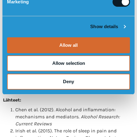
Marketing
l
e
c
Show details
t
i
o
Allow all
n
Allow selection
LUE MITEN SENSOREMIN
TURVALLISUUSHÄLYTYS VOI HÄLYTYKSET
Deny
AUTOMAATTISESTI PATOTUSTAPAHTESSA
Lähteet:
Chen et al. (2012). Alcohol and inflammation:
mechanisms and mediators.
Alcohol Research:
Current Reviews
Irish et al. (2015). The role of sleep in pain and