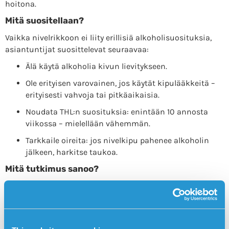
hoitona.
Mitä suositellaan?
Vaikka nivelrikkoon ei liity erillisiä alkoholisuosituksia,
asiantuntijat suosittelevat seuraavaa:
Älä käytä alkoholia kivun lievitykseen.
Ole erityisen varovainen, jos käytät kipulääkkeitä –
erityisesti vahvoja tai pitkäaikaisia.
Noudata THL:n suosituksia: enintään 10 annosta
viikossa – mielellään vähemmän.
Tarkkaile oireita: jos nivelkipu pahenee alkoholin
jälkeen, harkitse taukoa.
Mitä tutkimus sanoo?
Vaikka tutkimustieto on vielä rajallista, monet
tutkimukset yhdistävät alkoholin tulehdukseen,
huonompaan palautumiseen ja uneen (5). Nämä kaikki
ovat tärkeitä tekijöitä nivelrikon hoidossa ja hallinnassa