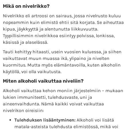
Mikä on nivelrikko?
Nivelrikko eli artroosi on sairaus, jossa nivelrusto kuluu
nopeammin kuin elimistö ehtii sitä korjata. Se aiheuttaa
kipua, jäykkyyttä ja alentunutta liikkuvuutta.
Tyypillisimmin nivelrikkoa esiintyy polvissa, lonkissa,
käsissä ja alaselässä.
Tauti kehittyy hitaasti, usein vuosien kuluessa, ja siihen
vaikuttavat muun muassa ikä, ylipaino ja nivelten
kuormitus. Mutta myös elämäntavoilla, kuten alkoholin
käytöllä, voi olla vaikutusta.
Miten alkoholi vaikuttaa niveliin?
Alkoholi vaikuttaa kehon moniin järjestelmiin – mukaan
lukien immuniteetti, tulehdusvaste, uni ja
aineenvaihdunta. Nämä kaikki voivat vaikuttaa
nivelrikon oireisiin:
Tulehduksen lisääntyminen:
Alkoholi voi lisätä
matala-asteista tulehdusta elimistössä, mikä voi