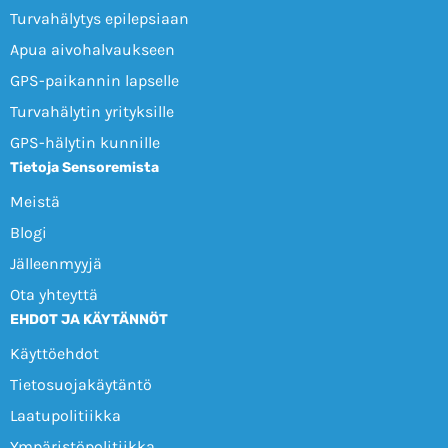
Turvahälytys epilepsiaan
Apua aivohalvaukseen
GPS-paikannin lapselle
Turvahälytin yrityksille
GPS-hälytin kunnille
Tietoja Sensoremista
Meistä
Blogi
Jälleenmyyjä
Ota yhteyttä
EHDOT JA KÄYTÄNNÖT
Käyttöehdot
Tietosuojakäytäntö
Laatupolitiikka
Ympäristöpolitiikka