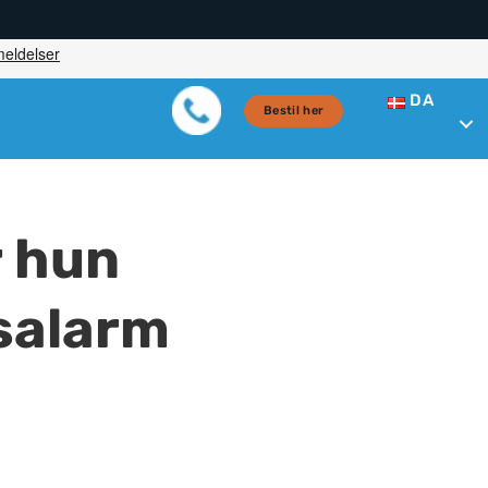
DA
Bestil her
r hun
salarm