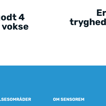
E
odt 4
tryghe
t vokse
LSESOMRÅDER
OM SENSOREM