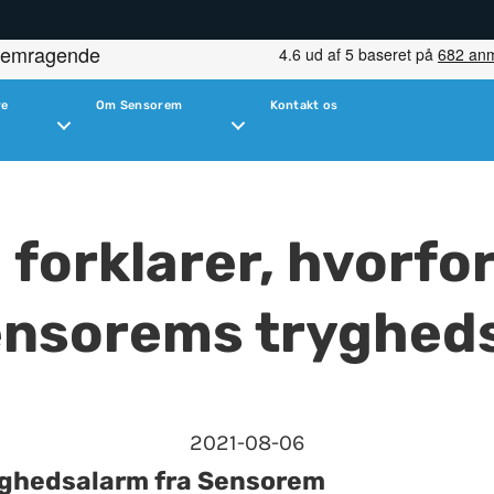
re
Om Sensorem
Kontakt os
 forklarer, hvorfo
ensorems tryghed
2021-08-06
ryghedsalarm fra Sensorem