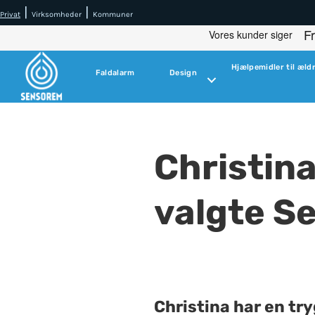
|
|
Privat
Virksomheder
Kommuner
Hjælpemidler til æld
Faldalarm
Design
Christina
valgte S
Christina har en t