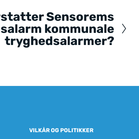
rstatter Sensorems
dsalarm kommunale
tryghedsalarmer?
VILKÅR OG POLITIKKER