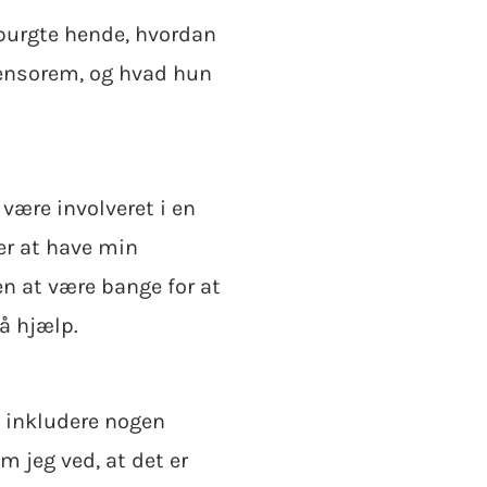
spurgte hende, hvordan
Sensorem, og hvad hun
.
 være involveret i en
er at have min
n at være bange for at
få hjælp.
at inkludere nogen
m jeg ved, at det er