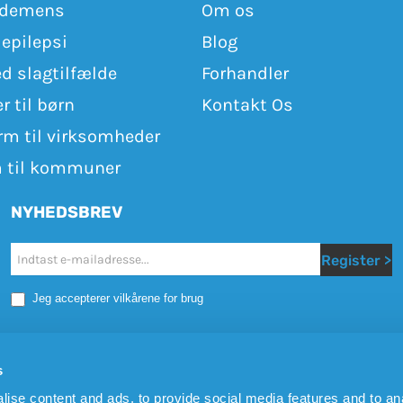
l demens
Om os
 epilepsi
Blog
d slagtilfælde
Forhandler
r til børn
Kontakt Os
rm til virksomheder
 til kommuner
NYHEDSBREV
Nyhedsbrev
Register >
Jeg accepterer vilkårene for brug
s
SOCIAL MEDIA
ise content and ads, to provide social media features and to an