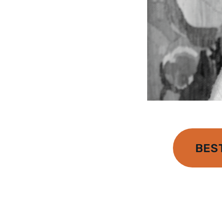
BES
Posts