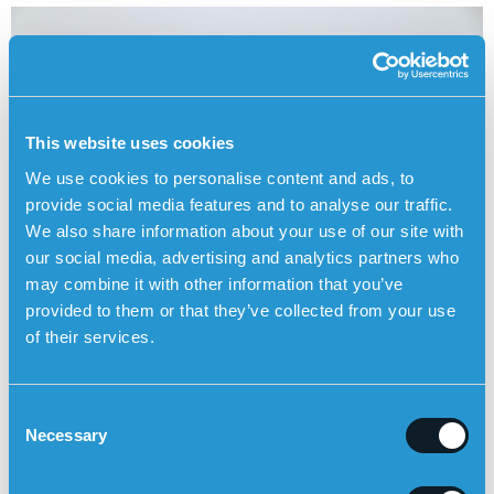
This website uses cookies
We use cookies to personalise content and ads, to
provide social media features and to analyse our traffic.
We also share information about your use of our site with
our social media, advertising and analytics partners who
may combine it with other information that you’ve
provided to them or that they’ve collected from your use
of their services.
BESTIL SENSOREM SIKKERHEDSALARM HER
C
Necessary
o
Christina forklarer, hvorfor
Posts
n
hun valgte Sensorems
s