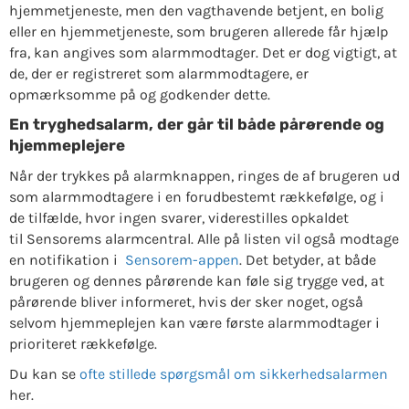
hjemmetjeneste, men den vagthavende betjent, en bolig
eller en hjemmetjeneste, som brugeren allerede får hjælp
fra, kan angives som alarmmodtager. Det er dog vigtigt, at
de, der er registreret som alarmmodtagere, er
opmærksomme på og godkender dette.
En tryghedsalarm, der går til både pårørende og
hjemmeplejere
Når der trykkes på alarmknappen, ringes de af brugeren ud
som alarmmodtagere i en forudbestemt rækkefølge, og i
de tilfælde, hvor ingen svarer, viderestilles opkaldet
til
Sensorems alarmcentral
. Alle på listen vil også modtage
en notifikation i
Sensorem-appen
. Det betyder, at både
brugeren og dennes pårørende kan føle sig trygge ved, at
pårørende bliver informeret, hvis der sker noget, også
selvom hjemmeplejen kan være første alarmmodtager i
prioriteret rækkefølge.
Du kan se
ofte stillede spørgsmål om sikkerhedsalarmen
her
.