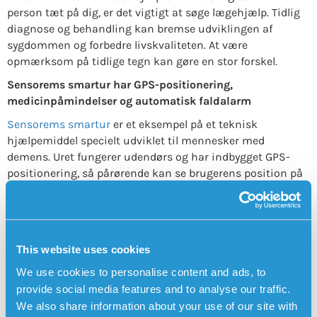
person tæt på dig, er det vigtigt at søge lægehjælp. Tidlig
diagnose og behandling kan bremse udviklingen af ​​
sygdommen og forbedre livskvaliteten. At være
opmærksom på tidlige tegn kan gøre en stor forskel.
Sensorems smartur har GPS-positionering,
medicinpåmindelser og automatisk faldalarm
Sensorems smartur
er et eksempel på et teknisk
hjælpemiddel specielt udviklet til mennesker med
demens. Uret fungerer udendørs og har indbygget GPS-
positionering, så pårørende kan se brugerens position på
et kort i Sensorem-appen. Pårørende får automatisk
besked fra smarturet (tovejskommunikation), hvis
brugeren forlader et forudbestemt geografisk område.
Tryghedsalarmen har også
medicinpåmindelser
, hvilket
This website uses cookies
betyder, at uret udsender en lyd og fortæller brugeren, at
det er tid til at tage sin medicin. Smarturet kan også
We use cookies to personalise content and ads, to
alarmere automatisk ved fald
med den indbyggede
provide social media features and to analyse our traffic.
faldsensor.
We also share information about your use of our site with