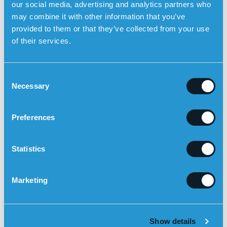
our social media, advertising and analytics partners who
may combine it with other information that you’ve
provided to them or that they’ve collected from your use
of their services.
C
Necessary
o
n
s
Preferences
e
n
t
Statistics
LÆS OM HVORDAN SENSOREMS GPS-UR KAN
S
HJÆLPE VED DEMENS
e
Marketing
l
e
7 fysiske symptomer på
Posts
demens
c
navigation
Show details
t