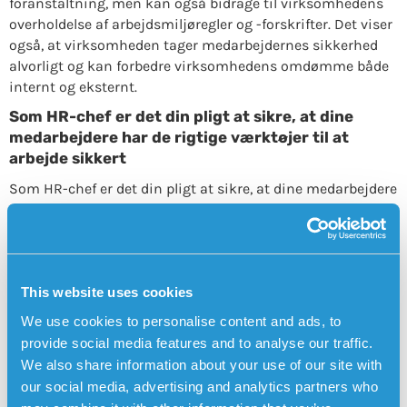
foranstaltning, men kan også bidrage til virksomhedens
overholdelse af arbejdsmiljøregler og -forskrifter. Det viser
også, at virksomheden tager medarbejdernes sikkerhed
alvorligt og kan forbedre virksomhedens omdømme både
internt og eksternt.
Som HR-chef er det din pligt at sikre, at dine
medarbejdere har de rigtige værktøjer til at
arbejde sikkert
Som HR-chef er det din pligt at sikre, at dine medarbejdere
har de rigtige værktøjer til at arbejde sikkert, især når de
arbejder alene. Personalarm er et kraftfuldt værktøj, der
ikke kun beskytter enlige medarbejdere i nødsituationer,
men også giver dem en følelse af tryghed og tryghed
gennem hele arbejdsdagen. Ved at investere i
This website uses cookies
personalarmer viser du, at du prioriterer medarbejdernes
We use cookies to personalise content and ads, to
trivsel og sikkerhed, hvilket igen kan føre til et mere
provide social media features and to analyse our traffic.
produktivt og behageligt arbejdsmiljø for alle.
We also share information about your use of our site with
Personalarm med man down-alarm øger
our social media, advertising and analytics partners who
sikkerheden på arbejdspladsen