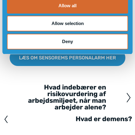
o
Allow all
n
Allow selection
Deny
LÆS OM SENSOREMS PERSONALARM HER
Hvad indebærer en
Posts
risikovurdering af
navigation
arbejdsmiljøet, når man
arbejder alene?
Hvad er demens?