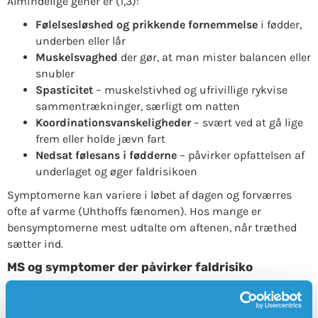
Almindelige gener er (1,3):
Følelsesløshed og prikkende fornemmelse
i fødder,
underben eller lår
Muskelsvaghed
der gør, at man mister balancen eller
snubler
Spasticitet
– muskelstivhed og ufrivillige rykvise
sammentrækninger, særligt om natten
Koordinationsvanskeligheder
– svært ved at gå lige
frem eller holde jævn fart
Nedsat følesans i fødderne
– påvirker opfattelsen af
underlaget og øger faldrisikoen
Symptomerne kan variere i løbet af dagen og forværres
ofte af varme (Uhthoffs fænomen). Hos mange er
bensymptomerne mest udtalte om aftenen, når træthed
sætter ind.
MS og symptomer der påvirker faldrisiko
Studier viser, at over 50 % af personer med MS falder
mindst én gang om året (3). Symptomer der særligt