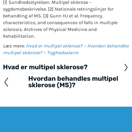
[1] Sundhedsstyrelsen. Multipel sklerose –
sygdomsbeskrivelse. [2] Nationale retningslinjer for
behandling af MS. [3] Gunn HJ et al. Frequency,
characteristics, and consequences of falls in multiple
sclerosis. Archives of Physical Medicine and
Rehabilitation.
Læs mere:
Hvad er multipel sklerose?
–
Hvordan behandles
multipel sklerose?
–
Tryghedsalarm
Hvad er multipel sklerose?
Posts
navigation
Hvordan behandles multipel
sklerose (MS)?