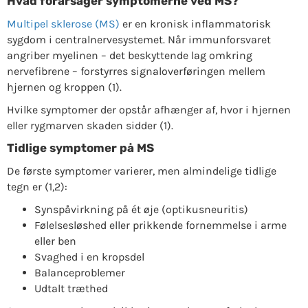
Hvad forårsager symptomerne ved MS?
Multipel sklerose (MS)
er en kronisk inflammatorisk
sygdom i centralnervesystemet. Når immunforsvaret
angriber myelinen – det beskyttende lag omkring
nervefibrene – forstyrres signaloverføringen mellem
hjernen og kroppen (1).
Hvilke symptomer der opstår afhænger af, hvor i hjernen
eller rygmarven skaden sidder (1).
Tidlige symptomer på MS
De første symptomer varierer, men almindelige tidlige
tegn er (1,2):
Synspåvirkning på ét øje (optikusneuritis)
Følelsesløshed eller prikkende fornemmelse i arme
eller ben
Svaghed i en kropsdel
Balanceproblemer
Udtalt træthed