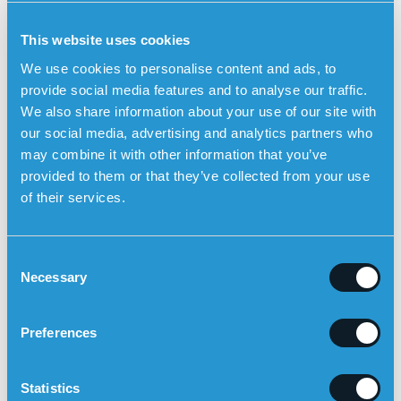
bidrager til faldrisiko er (3):
Balanceproblemer
This website uses cookies
Muskelsvaghed i benene
We use cookies to personalise content and ads, to
Spasticitet
provide social media features and to analyse our traffic.
Nedsat følesans i fødderne
We also share information about your use of our site with
Træthed (fatigue)
our social media, advertising and analytics partners who
Kombinationen af flere symptomer samtidig betyder, at
may combine it with other information that you’ve
faldrisikoen ofte er betydeligt højere end hos jævnaldrende
provided to them or that they’ve collected from your use
uden neurologisk sygdom (3).
of their services.
Hvordan varierer symptomerne?
MS kan have forskellige forløb (1):
C
Necessary
Attakvis MS
– perioder med nye eller forværrede
o
symptomer efterfulgt af bedring
n
Sekundær progressiv MS
– gradvis forværring efter
s
Preferences
en indledende attakfase
e
Primær progressiv MS
– langsom forværring fra
n
starten
t
Statistics