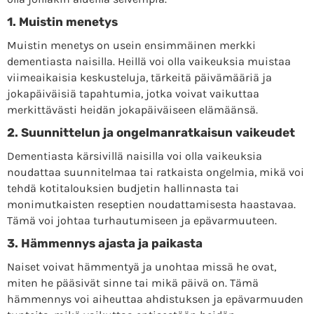
1. Muistin menetys
Muistin menetys on usein ensimmäinen merkki
dementiasta naisilla. Heillä voi olla vaikeuksia muistaa
viimeaikaisia ​​keskusteluja, tärkeitä päivämääriä ja
jokapäiväisiä tapahtumia, jotka voivat vaikuttaa
merkittävästi heidän jokapäiväiseen elämäänsä.
2. Suunnittelun ja ongelmanratkaisun vaikeudet
Dementiasta kärsivillä naisilla voi olla vaikeuksia
noudattaa suunnitelmaa tai ratkaista ongelmia, mikä voi
tehdä kotitalouksien budjetin hallinnasta tai
monimutkaisten reseptien noudattamisesta haastavaa.
Tämä voi johtaa turhautumiseen ja epävarmuuteen.
3. Hämmennys ajasta ja paikasta
Naiset voivat hämmentyä ja unohtaa missä he ovat,
miten he pääsivät sinne tai mikä päivä on. Tämä
hämmennys voi aiheuttaa ahdistuksen ja epävarmuuden