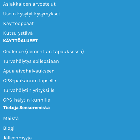
Asiakkaiden arvostelut
Usein kysytyt kysymykset
Käyttöoppaat
Kutsu ystävä
KÄYTTÖALUEET
Geofence (dementian tapauksessa)
Turvahälytys epilepsiaan
Apua aivohalvaukseen
GPS-paikannin lapselle
Turvahälytin yrityksille
GPS-hälytin kunnille
Tietoja Sensoremista
Meistä
Blogi
Jälleenmyyjä