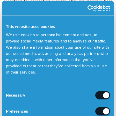
kyvyistään tai dementian oireista johtuvan masennuksen
vuoksi.
7. Muutokset mielialassa ja persoonallisuudessa
Muutokset mielialassa ja persoonallisuudessa ovat
This website uses cookies
yleisiä. Naisista voi tulla ärtyneempiä, masentuneempia,
We use cookies to personalise content and ads, to
ahdistuneempia tai epäluuloisempia muita kohtaan,
provide social media features and to analyse our traffic.
mikä kuvastaa kognitiivista heikkenemistä ja vaikuttaa
We also share information about your use of our site with
heidän suhteisiinsa läheisiin.
our social media, advertising and analytics partners who
Kun nämä merkit ovat tiedossa ja miten ne ilmenevät
may combine it with other information that you’ve
erityisesti naisilla, sairauden varhainen diagnosointi ja
provided to them or that they’ve collected from your use
parempi hoito voidaan mahdollistaa, mikä on ratkaisevan
of their services.
tärkeää dementiaa sairastavien naisten elämänlaadun
ylläpitämiseksi.
C
Necessary
o
n
s
Preferences
e