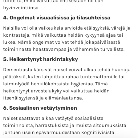
tunteita, mikä vaikuttaa entisestään heidän
hyvinvointiinsa.
4. Ongelmat visuaalisissa ja tilasuhteissa
Naisilla voi olla vaikeuksia arvioida etäisyyksiä, värejä ja
kontrasteja, mikä vaikuttaa heidän kykyynsä ajaa tai
lukea. Nämä ongelmat voivat tehdä jokapäiväisestä
toiminnasta haastavampaa ja vähemmän turvallista.
5. Heikentynyt harkintakyky
Dementiasta kärsivät naiset voivat alkaa tehdä huonoja
päätöksiä, kuten lahjoittaa rahaa tuntemattomille tai
laiminlyödä henkilökohtaista hygieniaa. Tämä
heikentynyt arvostelukyky voi vaikuttaa heidän
itsenäisyytensä ja elämänlaatunsa.
6. Sosiaalinen vetäytyminen
Naiset saattavat alkaa vetäytyä sosiaalisista
toiminnoista, harrastuksista ja muista sitoumuksista
johtuen usein epävarmuudestaan ​​kognitiivisista