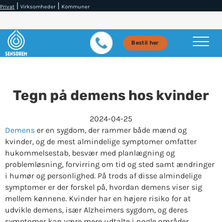
|
|
Privat
Virksomheder
Kommuner
Bestil her
Tegn på demens hos kvinder
2024-04-25
Demens
er en sygdom, der rammer både mænd og
kvinder, og de mest almindelige symptomer omfatter
hukommelsestab, besvær med planlægning og
problemløsning, forvirring om tid og sted samt ændringer
i humør og personlighed. På trods af disse almindelige
symptomer er der forskel på, hvordan demens viser sig
mellem kønnene. Kvinder har en højere risiko for at
udvikle demens, især Alzheimers sygdom, og deres
symptomer kan være mere udtalte i nogle områder.