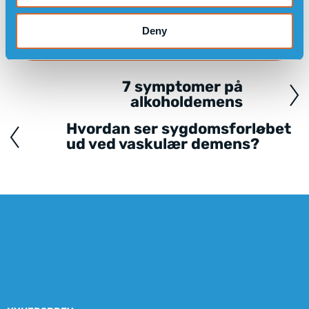
LÆS OM HVORDAN SENSOREMS GPS-UR KAN
Deny
HJÆLPE VED DEMENS
7 symptomer på
Posts
alkoholdemens
navigation
Hvordan ser sygdomsforløbet
ud ved vaskulær demens?