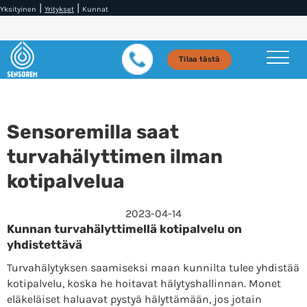
|
|
Yksityinen
Yritykset
Kunnat
Tilaa tästä
Sensoremilla saat
turvahälyttimen ilman
kotipalvelua
2023-04-14
Kunnan turvahälyttimellä kotipalvelu on
yhdistettävä
Turvahälytyksen saamiseksi maan kunnilta tulee yhdistää
kotipalvelu, koska he hoitavat hälytyshallinnan. Monet
eläkeläiset haluavat pystyä hälyttämään, jos jotain