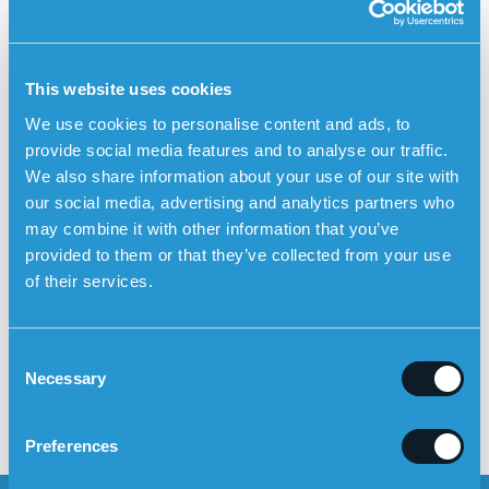
This website uses cookies
We use cookies to personalise content and ads, to
provide social media features and to analyse our traffic.
We also share information about your use of our site with
LUE LISÄÄ HÄLYTYKSEN TOIMINNOISTA
our social media, advertising and analytics partners who
may combine it with other information that you’ve
provided to them or that they’ve collected from your use
of their services.
Sensorem aloittaa yhteistyön
Posts
SAS Eurobonuksen kanssa
navigation
C
Käytä turvahälytintä
Necessary
o
kesämökillä
n
s
Preferences
e
n