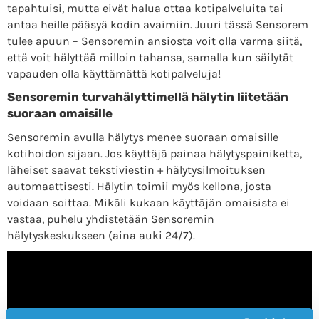
tapahtuisi, mutta eivät halua ottaa kotipalveluita tai
antaa heille pääsyä kodin avaimiin. Juuri tässä Sensorem
tulee apuun – Sensoremin ansiosta voit olla varma siitä,
että voit hälyttää milloin tahansa, samalla kun säilytät
vapauden olla käyttämättä kotipalveluja!
Sensoremin turvahälyttimellä hälytin liitetään
suoraan omaisille
Sensoremin avulla hälytys menee suoraan omaisille
kotihoidon sijaan. Jos käyttäjä painaa hälytyspainiketta,
läheiset saavat tekstiviestin + hälytysilmoituksen
automaattisesti. Hälytin toimii myös kellona, ​​josta
voidaan soittaa. Mikäli kukaan käyttäjän omaisista ei
vastaa, puhelu yhdistetään Sensoremin
hälytyskeskukseen (aina auki 24/7).