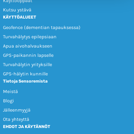
Käyttöoppaat
Kutsu ystävä
KÄYTTÖALUEET
Geofence (dementian tapauksessa)
Turvahälytys epilepsiaan
Apua aivohalvaukseen
GPS-paikannin lapselle
Turvahälytin yrityksille
GPS-hälytin kunnille
Tietoja Sensoremista
Meistä
Blogi
Jälleenmyyjä
Ota yhteyttä
EHDOT JA KÄYTÄNNÖT