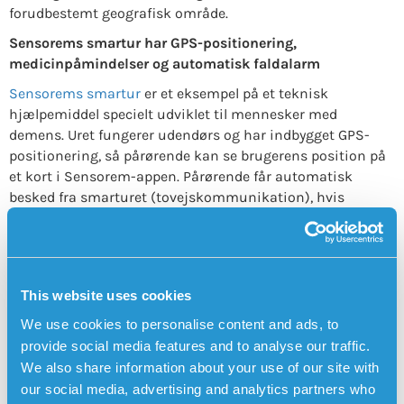
forudbestemt geografisk område.
Sensorems smartur har GPS-positionering,
medicinpåmindelser og automatisk faldalarm
Sensorems smartur
er et eksempel på et teknisk
hjælpemiddel specielt udviklet til mennesker med
demens. Uret fungerer udendørs og har indbygget GPS-
positionering, så pårørende kan se brugerens position på
et kort i Sensorem-appen. Pårørende får automatisk
besked fra smarturet (tovejskommunikation), hvis
brugeren forlader et forudbestemt geografisk område.
Tryghedsalarmen har også
medicinpåmindelser
, hvilket
betyder, at uret udsender en lyd og fortæller brugeren, at
det er tid til at tage sin medicin. Smarturet kan også
This website uses cookies
alarmere automatisk ved fald
med den indbyggede
faldsensor.
We use cookies to personalise content and ads, to
provide social media features and to analyse our traffic.
We also share information about your use of our site with
our social media, advertising and analytics partners who