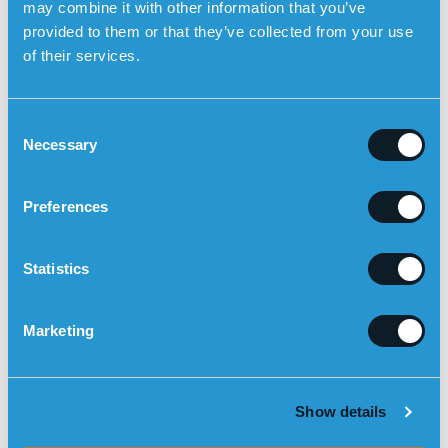
may combine it with other information that you’ve
provided to them or that they’ve collected from your use
of their services.
C
Necessary
o
n
s
Preferences
e
LÆS OM HVORDAN SENSOREMS GPS-UR KAN
n
HJÆLPE VED DEMENS
t
Statistics
S
e
Hvad sker der, hvis jeg som
Posts
Marketing
l
arbejdsgiver overtræder
navigation
reglerne omkring soloarbejde?
e
c
Er demens arvelig?
Show details
t
i