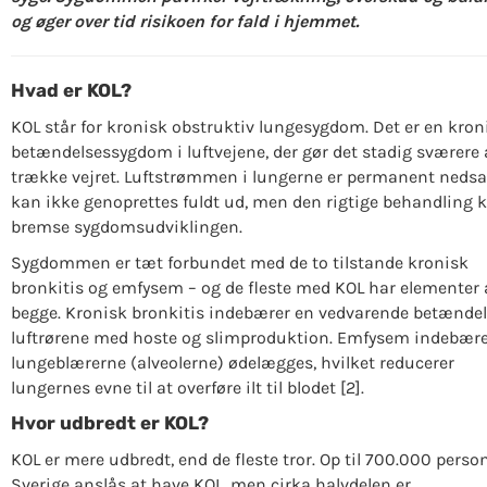
og øger over tid risikoen for fald i hjemmet.
Hvad er KOL?
KOL står for kronisk obstruktiv lungesygdom. Det er en kron
betændelsessygdom i luftvejene, der gør det stadig sværere 
trække vejret. Luftstrømmen i lungerne er permanent nedsa
kan ikke genoprettes fuldt ud, men den rigtige behandling 
bremse sygdomsudviklingen.
Sygdommen er tæt forbundet med de to tilstande kronisk
bronkitis og emfysem – og de fleste med KOL har elementer 
begge. Kronisk bronkitis indebærer en vedvarende betændel
luftrørene med hoste og slimproduktion. Emfysem indebærer
lungeblærerne (alveolerne) ødelægges, hvilket reducerer
lungernes evne til at overføre ilt til blodet [2].
Hvor udbredt er KOL?
KOL er mere udbredt, end de fleste tror. Op til 700.000 person
Sverige anslås at have KOL, men cirka halvdelen er