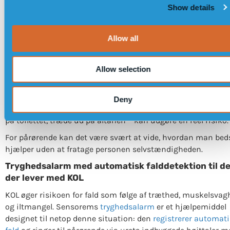
Show details
t
muskelsvaghed, som igen gør det endnu sværere at bevæge 
i
Det er en negativ spiral, der er vigtig at bryde tidligt.
o
Allow all
Frygten for pludselig åndenød gør, at mange med svær KOL
n
holder sig indendørs. Hjemmet bliver det primære miljø – og
miljø, hvor de fleste faldulykker sker.
Allow selection
KOL og faldrisiko i hjemmet
Iltmangel, træthed og muskelsvaghed påvirker balancen og
Deny
reaktionsevnen. Hverdagssituationer – at rejse sig fra stolen
på toilettet, træde ud på altanen – kan udgøre en reel risiko.
For pårørende kan det være svært at vide, hvordan man bed
hjælper uden at fratage personen selvstændigheden.
Tryghedsalarm med automatisk falddetektion til d
der lever med KOL
KOL øger risikoen for fald som følge af træthed, muskelsvag
og iltmangel. Sensorems
tryghedsalarm
er et hjælpemiddel
designet til netop denne situation: den
registrerer automat