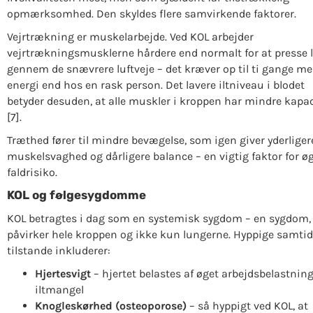
opmærksomhed. Den skyldes flere samvirkende faktorer.
Vejrtrækning er muskelarbejde. Ved KOL arbejder
vejrtrækningsmusklerne hårdere end normalt for at presse l
gennem de snævrere luftveje – det kræver op til ti gange me
energi end hos en rask person. Det lavere iltniveau i blodet
betyder desuden, at alle muskler i kroppen har mindre kapac
[7].
Træthed fører til mindre bevægelse, som igen giver yderliger
muskelsvaghed og dårligere balance – en vigtig faktor for ø
faldrisiko.
KOL og følgesygdomme
KOL betragtes i dag som en systemisk sygdom – en sygdom,
påvirker hele kroppen og ikke kun lungerne. Hyppige samtid
tilstande inkluderer:
Hjertesvigt
– hjertet belastes af øget arbejdsbelastnin
iltmangel
Knogleskørhed (osteoporose)
– så hyppigt ved KOL, at