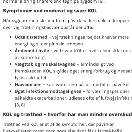
normal aldring snarere end tegn på sygdom [6].
Symptomer ved moderat og svær KOL
Når sygdommen skrider frem, påvirkes flere dele af kroppen.
over vejrtrækningsbesvær opstår der ofte:
Udtalt træthed
– vejrtrækningsarbejdet kræver mere
energi og slider på hele kroppen
Åndenød i hvile
– ved svær KOL er hvile alene ikke nok 
at komme sig
Vægttab og muskelsvaghed
– almindeligt ved
fremskreden KOL, skyldes øget energiforbrug og nedsa
fysisk aktivitet
Hævede ben
– kan være tegn på, at hjertet er påvirket
Øget infektionsmodtagelighed
– forværringsperioder,
såkaldte exacerbationer, udløses ofte af luftvejsinfekt
[3, 6]
KOL og træthed – hvorfor har man mindre oversku
Træthed ved KOL er et af de symptomer, der påvirker
livskvaliteten mest, men som sjældent får tilstrækkelig