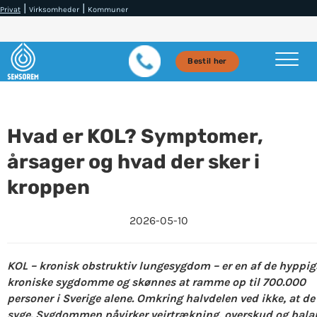
|
|
Privat
Virksomheder
Kommuner
Bestil her
Hvad er KOL? Symptomer,
årsager og hvad der sker i
kroppen
2026-05-10
KOL – kronisk obstruktiv lungesygdom – er en af de hyppig
kroniske sygdomme og skønnes at ramme op til 700.000
personer i Sverige alene. Omkring halvdelen ved ikke, at de
syge. Sygdommen påvirker vejrtrækning, overskud og bala