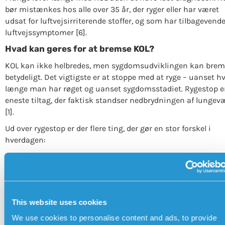
bør mistænkes hos alle over 35 år, der ryger eller har været
udsat for luftvejsirriterende stoffer, og som har tilbagevend
luftvejssymptomer [6].
Hvad kan gøres for at bremse KOL?
KOL kan ikke helbredes, men sygdomsudviklingen kan brem
betydeligt. Det vigtigste er at stoppe med at ryge – uanset h
længe man har røget og uanset sygdomsstadiet. Rygestop e
eneste tiltag, der faktisk standser nedbrydningen af lungev
[1].
Ud over rygestop er der flere ting, der gør en stor forskel i
hverdagen:
Fysisk aktivitet
– måske det mest undervurderede råd 
KOL. Regelmæssig bevægelse, tilpasset egne evner,
reducerer åndenød, styrker musklerne og forbedrer
balancen. Selv rolige gåture har en målbar effekt [8]
This website uses cookies
Vejrtrækningsøvelser
– læbepuste-teknikken (langso
udånding med let sammenknebne læber) kan lindre
We use cookies to personalise content and ads, to provide