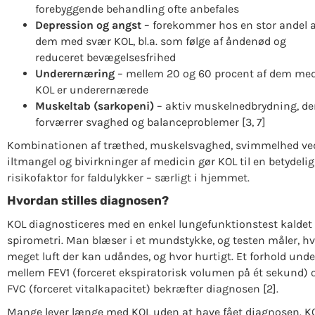
forebyggende behandling ofte anbefales
Depression og angst
– forekommer hos en stor andel a
dem med svær KOL, bl.a. som følge af åndenød og
reduceret bevægelsesfrihed
Underernæring
– mellem 20 og 60 procent af dem me
KOL er underernærede
Muskeltab (sarkopeni)
– aktiv muskelnedbrydning, de
forværrer svaghed og balanceproblemer [3, 7]
Kombinationen af træthed, muskelsvaghed, svimmelhed ve
iltmangel og bivirkninger af medicin gør KOL til en betydelig
risikofaktor for faldulykker – særligt i hjemmet.
Hvordan stilles diagnosen?
KOL diagnosticeres med en enkel lungefunktionstest kaldet
spirometri. Man blæser i et mundstykke, og testen måler, h
meget luft der kan udåndes, og hvor hurtigt. Et forhold unde
mellem FEV1 (forceret ekspiratorisk volumen på ét sekund) 
FVC (forceret vitalkapacitet) bekræfter diagnosen [2].
Mange lever længe med KOL uden at have fået diagnosen. K