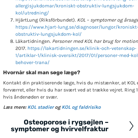
allergisjukdomar/kroniskt-obstruktiv-lungsjukdom-
kol/utredning/
HjärtLung (Riksförbundet).
KOL – symptomer og årsage
https://www.hjart-lung.se/diagnoser/lungor/kroniskt
obstruktiv-lungsjukdom-kol/
Läkartidningen.
Personer med KOL har brug for motion
2017.
https://lakartidningen.se/klinik-och-vetenskap-
1/artiklar-1/klinisk-oversikt/2017/01/personer-med-kol
behover-trana/
Hvornår skal man søge læge?
Kontakt din praktiserende læge, hvis du mistænker, at KOL 
forværret, eller hvis du har svært ved at trække vejret. Ring 1
hvis åndenøden er svær.
Læs mere:
KOL stadier
og
KOL og faldrisiko
Osteoporose i rygsøjlen –
Posts
symptomer og hvirvelfraktur
navigation