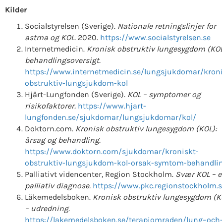
Kilder
Socialstyrelsen (Sverige).
Nationale retningslinjer for
astma og KOL.
2020.
https://www.socialstyrelsen.se
Internetmedicin.
Kronisk obstruktiv lungesygdom (KOL
behandlingsoversigt.
https://www.internetmedicin.se/lungsjukdomar/kroni
obstruktiv-lungsjukdom-kol
Hjärt-Lungfonden (Sverige).
KOL – symptomer og
risikofaktorer.
https://www.hjart-
lungfonden.se/sjukdomar/lungsjukdomar/kol/
Doktorn.com.
Kronisk obstruktiv lungesygdom (KOL):
årsag og behandling.
https://www.doktorn.com/sjukdomar/kroniskt-
obstruktiv-lungsjukdom-kol-orsak-symtom-behandli
Palliativt videncenter, Region Stockholm.
Svær KOL – 
palliativ diagnose.
https://www.pkc.regionstockholm.s
Läkemedelsboken.
Kronisk obstruktiv lungesygdom (K
– udredning.
https://lakemedelsboken.se/terapiomraden/lung–och