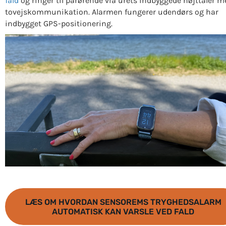
fald
og ringer til pårørende via urets indbyggede højttaler m
tovejskommunikation. Alarmen fungerer udendørs og har
indbygget GPS-positionering.
LÆS OM HVORDAN SENSOREMS TRYGHEDSALARM
AUTOMATISK KAN VARSLE VED FALD