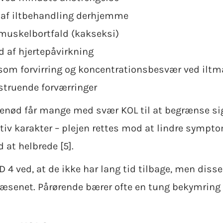
af iltbehandling derhjemme
 muskelbortfald (kakseksi)
 af hjertepåvirkning
 som forvirring og koncentrationsbesvær ved iltm
struende forværringer
denød får mange med svær KOL til at begrænse si
iv karakter – plejen rettes mod at lindre sympt
 at helbrede [5].
 4 ved, at de ikke har lang tid tilbage, men diss
æsenet. Pårørende bærer ofte en tung bekymring 