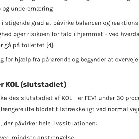
 og underernæring
i stigende grad at påvirke balancen og reaktions
ed øger risikoen for fald i hjemmet – ved hverd
r gå på toilettet [4].
 for hjælp fra pårørende og begynder at overvej
 KOL (slutstadiet)
 kaldes slutstadiet af KOL – er FEV1 under 30 pro
længere ilte blodet tilstrækkeligt ved normal vej
d, der påvirker hele livssituationen:
r ved mindste anstrengelse