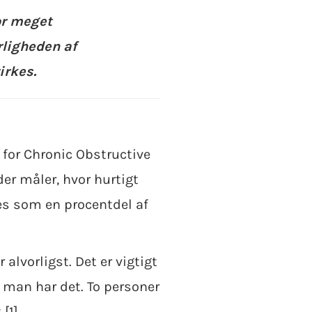
vor meget
rligheden af
irkes.
 for Chronic Obstructive
er måler, hvor hurtigt
es som en procentdel af
 alvorligst. Det er vigtigt
t man har det. To personer
[1].