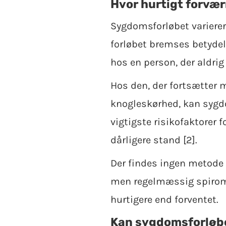
Hvor hurtigt forvæ
Sygdomsforløbet varierer 
forløbet bremses betydel
hos en person, der aldrig 
Hos den, der fortsætter me
knogleskørhed, kan sygd
vigtigste risikofaktorer f
dårligere stand [2].
Der findes ingen metode t
men regelmæssig spiromet
hurtigere end forventet.
Kan sygdomsforløb