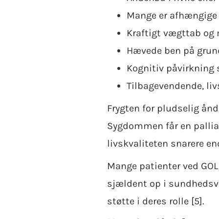
Mange er afhængige 
Kraftigt vægttab og
Hævede ben på grund
Kognitiv påvirkning
Tilbagevendende, liv
Frygten for pludselig ån
Sygdommen får en palliat
livskvaliteten snarere end
Mange patienter ved GOLD
sjældent op i sundhedsv
støtte i deres rolle [5].