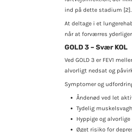
ind på dette stadium [2].
At deltage i et lungereh
når at forværres yderliger
GOLD 3 – Svær KOL
Ved GOLD 3 er FEV1 melle
alvorligt nedsat og påvir
Symptomer og udfordring
Åndenød ved let aktiv
Tydelig muskelsvagh
Hyppige og alvorlige
Øget risiko for dep