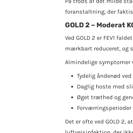
På trods af det milde sta
foranstaltning, der fakt
GOLD 2 – Moderat K
Ved GOLD 2 er FEV1 falde
mærkbart reduceret, og 
Almindelige symptomer 
Tydelig åndenød ved 
Daglig hoste med s
Øget træthed og gene
Forværringsperioder 
Det er ofte ved GOLD 2, a
luftvejsinfektion, der ik