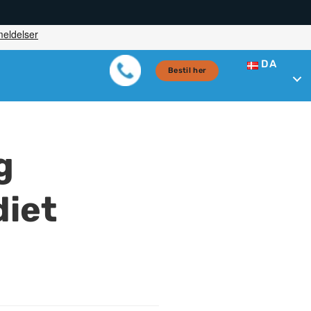
DA
Bestil her
g
diet