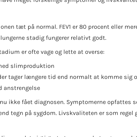
ionen tæt på normal. FEV1 er 80 procent eller mer
 lungerne stadig fungerer relativt godt.
dium er ofte vage og lette at overse:
 med slimproduktion
 der tager længere tid end normalt at komme sig 
d anstrengelse
nu ikke fået diagnosen. Symptomerne opfattes so
 end tegn på sygdom. Livskvaliteten er som regel