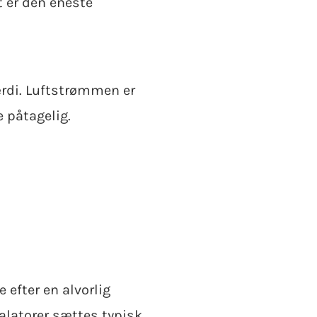
t er den eneste
ærdi. Luftstrømmen er
 påtagelig.
 efter en alvorlig
alatorer sættes typisk