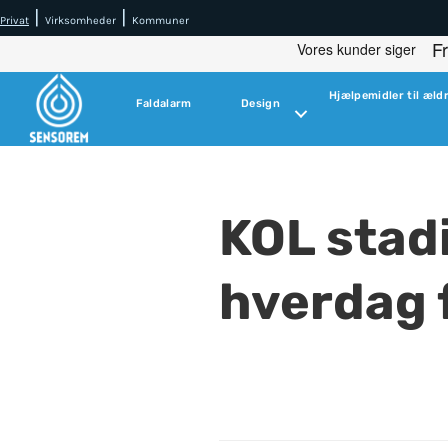
|
|
Privat
Virksomheder
Kommuner
Hjælpemidler til æld
Faldalarm
Design
KOL stad
hverdag f