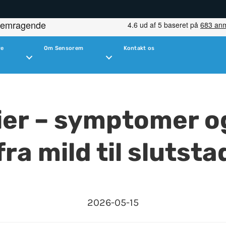
re
Om Sensorem
Kontakt os
ier – symptomer o
ra mild til slutsta
2026-05-15