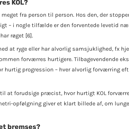
rres KOL?
meget fra person til person. Hos den, der stopper
igt – i nogle tilfælde er den forventede leveti
har røget [6].
d at ryge eller har alvorlig samsjuklighed, fx hje
ommen forværres hurtigere. Tilbagevendende eksa
or hurtig progression – hver alvorlig forværring eft
il at forudsige præcist, hvor hurtigt KOL forværr
ri-opfølgning giver et klart billede af, om lung
et bremses?