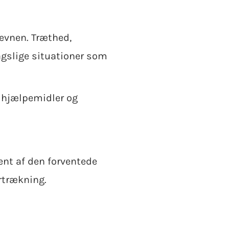
evnen. Træthed,
agslige situationer som
e hjælpemidler og
cent af den forventede
rtrækning.