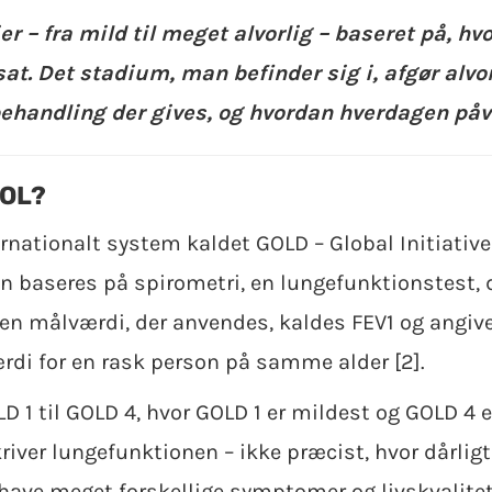
ier – fra mild til meget alvorlig – baseret på, h
at. Det stadium, man befinder sig i, afgør alvo
ehandling der gives, og hvordan hverdagen påv
KOL?
ernationalt system kaldet GOLD – Global Initiative
n baseres på spirometri, en lungefunktionstest, d
en målværdi, der anvendes, kaldes FEV1 og angiv
di for en rask person på samme alder [2].
D 1 til GOLD 4, hvor GOLD 1 er mildest og GOLD 4 er
kriver lungefunktionen – ikke præcist, hvor dårlig
ve meget forskellige symptomer og livskvalitet 