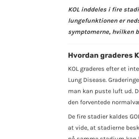
KOL inddeles i fire stad
lungefunktionen er neds
symptomerne, hvilken b
Hvordan graderes 
KOL graderes efter et int
Lung Disease. Graderinge
man kan puste luft ud. D
den forventede normalvær
De fire stadier kaldes GOL
at vide, at stadierne bes
på samme stadium kan ha