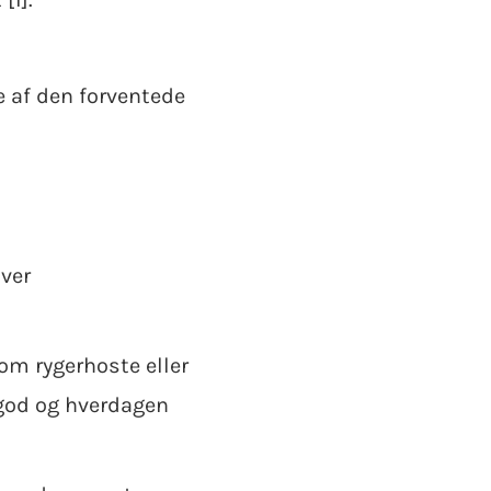
e af den forventede
over
m rygerhoste eller
 god og hverdagen