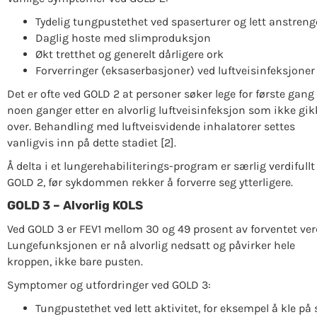
Tydelig tungpustethet ved spaserturer og lett anstreng
Daglig hoste med slimproduksjon
Økt tretthet og generelt dårligere ork
Forverringer (eksaserbasjoner) ved luftveisinfeksjoner
Det er ofte ved GOLD 2 at personer søker lege for første gang
noen ganger etter en alvorlig luftveisinfeksjon som ikke gik
over. Behandling med luftveisvidende inhalatorer settes
vanligvis inn på dette stadiet [2].
Å delta i et lungerehabiliterings-program er særlig verdifullt
GOLD 2, før sykdommen rekker å forverre seg ytterligere.
GOLD 3 – Alvorlig KOLS
Ved GOLD 3 er FEV1 mellom 30 og 49 prosent av forventet ver
Lungefunksjonen er nå alvorlig nedsatt og påvirker hele
kroppen, ikke bare pusten.
Symptomer og utfordringer ved GOLD 3:
Tungpustethet ved lett aktivitet, for eksempel å kle på 