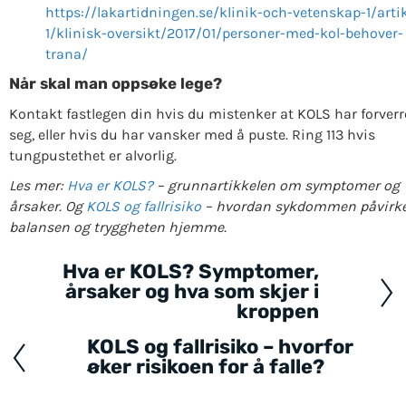
https://lakartidningen.se/klinik-och-vetenskap-1/artik
1/klinisk-oversikt/2017/01/personer-med-kol-behover-
trana/
Når skal man oppsøke lege?
Kontakt fastlegen din hvis du mistenker at KOLS har forverr
seg, eller hvis du har vansker med å puste. Ring 113 hvis
tungpustethet er alvorlig.
Les mer:
Hva er KOLS?
– grunnartikkelen om symptomer og
årsaker. Og
KOLS og fallrisiko
– hvordan sykdommen påvirk
balansen og tryggheten hjemme.
Hva er KOLS? Symptomer,
Posts
årsaker og hva som skjer i
navigation
kroppen
KOLS og fallrisiko – hvorfor
øker risikoen for å falle?