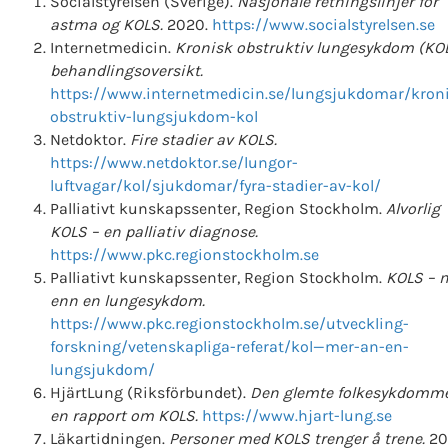
Socialstyrelsen (Sverige).
Nasjonale retningslinjer for
astma og KOLS.
2020.
https://www.socialstyrelsen.se
Internetmedicin.
Kronisk obstruktiv lungesykdom (KOL
behandlingsoversikt.
https://www.internetmedicin.se/lungsjukdomar/kroni
obstruktiv-lungsjukdom-kol
Netdoktor.
Fire stadier av KOLS.
https://www.netdoktor.se/lungor-
luftvagar/kol/sjukdomar/fyra-stadier-av-kol/
Palliativt kunskapssenter, Region Stockholm.
Alvorlig
KOLS – en palliativ diagnose.
https://www.pkc.regionstockholm.se
Palliativt kunskapssenter, Region Stockholm.
KOLS – 
enn en lungesykdom.
https://www.pkc.regionstockholm.se/utveckling-
forskning/vetenskapliga-referat/kol—mer-an-en-
lungsjukdom/
HjärtLung (Riksförbundet).
Den glemte folkesykdomm
en rapport om KOLS.
https://www.hjart-lung.se
Läkartidningen.
Personer med KOLS trenger å trene.
20