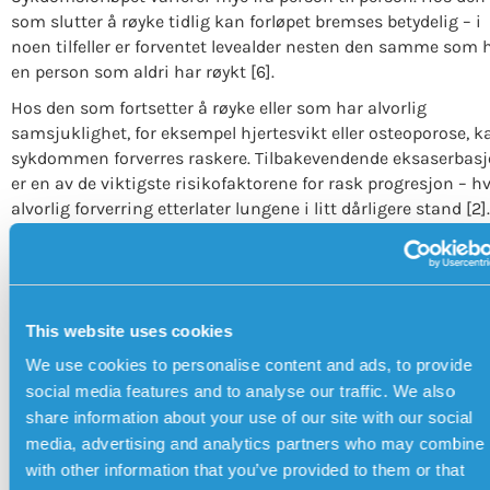
som slutter å røyke tidlig kan forløpet bremses betydelig – i
noen tilfeller er forventet levealder nesten den samme som 
en person som aldri har røykt [6].
Hos den som fortsetter å røyke eller som har alvorlig
samsjuklighet, for eksempel hjertesvikt eller osteoporose, k
sykdommen forverres raskere. Tilbakevendende eksaserbasj
er en av de viktigste risikofaktorene for rask progresjon – h
alvorlig forverring etterlater lungene i litt dårligere stand [2].
Det finnes ingen metode for å forutsi nøyaktig hvor raskt K
forverres hos en enkeltperson, men regelmessig spirometri-
oppfølging gir et klart bilde av om lungefunksjonen synker
raskere enn forventet.
This website uses cookies
Kan sykdomsforløpet bremses?
We use cookies to personalise content and ads, to provide
Ja – og det er aldri for sent. Røykeslutt er det enkelt mest
social media features and to analyse our traffic. We also
effektive tiltaket på alle stadier. Utover det har regelmessig
share information about your use of our site with our social
fysisk aktivitet vist seg å bremse tapet av muskelstyrke og
media, advertising and analytics partners who may combine i
forbedre balansen selv ved GOLD 3 og 4 [7].
with other information that you’ve provided to them or that