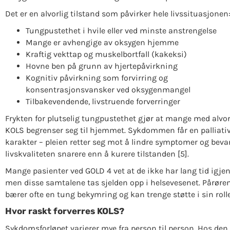
Det er en alvorlig tilstand som påvirker hele livssituasjonen
Tungpustethet i hvile eller ved minste anstrengelse
Mange er avhengige av oksygen hjemme
Kraftig vekttap og muskelbortfall (kakeksi)
Hovne ben på grunn av hjertepåvirkning
Kognitiv påvirkning som forvirring og
konsentrasjonsvansker ved oksygenmangel
Tilbakevendende, livstruende forverringer
Frykten for plutselig tungpustethet gjør at mange med alvor
KOLS begrenser seg til hjemmet. Sykdommen får en palliati
karakter – pleien retter seg mot å lindre symptomer og beva
livskvaliteten snarere enn å kurere tilstanden [5].
Mange pasienter ved GOLD 4 vet at de ikke har lang tid igjen
men disse samtalene tas sjelden opp i helsevesenet. Pårøre
bærer ofte en tung bekymring og kan trenge støtte i sin rolle
Hvor raskt forverres KOLS?
Sykdomsforløpet varierer mye fra person til person. Hos den