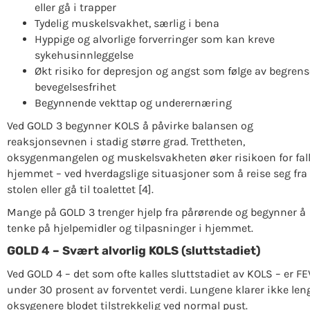
eller gå i trapper
Tydelig muskelsvakhet, særlig i bena
Hyppige og alvorlige forverringer som kan kreve
sykehusinnleggelse
Økt risiko for depresjon og angst som følge av begrens
bevegelsesfrihet
Begynnende vekttap og underernæring
Ved GOLD 3 begynner KOLS å påvirke balansen og
reaksjonsevnen i stadig større grad. Trettheten,
oksygenmangelen og muskelsvakheten øker risikoen for fall
hjemmet – ved hverdagslige situasjoner som å reise seg fra
stolen eller gå til toalettet [4].
Mange på GOLD 3 trenger hjelp fra pårørende og begynner å
tenke på hjelpemidler og tilpasninger i hjemmet.
GOLD 4 – Svært alvorlig KOLS (sluttstadiet)
Ved GOLD 4 – det som ofte kalles sluttstadiet av KOLS – er FE
under 30 prosent av forventet verdi. Lungene klarer ikke len
oksygenere blodet tilstrekkelig ved normal pust.