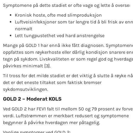
Symptomene på dette stadiet er ofte vage og lette å overse:
Kronisk hoste, ofte med slimproduksjon
Luftveisinfeksjoner som tar lengre tid å bli frisk av en
normalt
Lett tungpustethet ved hard anstrengelse
Mange på GOLD 1 har ennå ikke fått diagnosen. Symptomen
oppfattes som røykerhoste eller dårlig kondisjon snarere en
tegn på sykdom. Livskvaliteten er som regel god og hverdag
påvirkes minimalt [3].
Til tross for det milde stadiet er det viktig å slutte å røyke nå
det er det eneste tiltaket som faktisk bremser
sykdomsutviklingen.
GOLD 2 – Moderat KOLS
Ved GOLD 2 har FEV1 falt til mellom 50 og 79 prosent av forv
verdi. Luftstrømmen er merkbart redusert og symptomene
begynner å påvirke hverdagen mer påtagelig.
Vanlige symptomer ved GOLD 2: