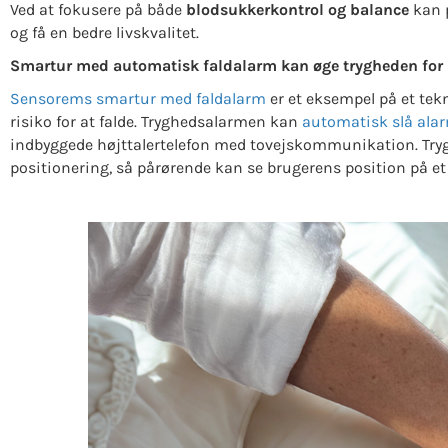
Ved at fokusere på både
blodsukkerkontrol og balance
kan p
og få en bedre livskvalitet.
Smartur med automatisk faldalarm kan øge trygheden for pe
Sensorems smartur med faldalarm
er et eksempel på et tekn
risiko for at falde. Tryghedsalarmen kan
automatisk slå alar
indbyggede højttalertelefon med tovejskommunikation. Try
positionering, så pårørende kan se brugerens position på e