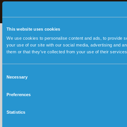
This website uses cookies
We use cookies to personalise content and ads, to provide so
your use of our site with our social media, advertising and a
them or that they’ve collected from your use of their services
C
Necessary
o
n
s
Preferences
e
n
t
Statistics
S
e