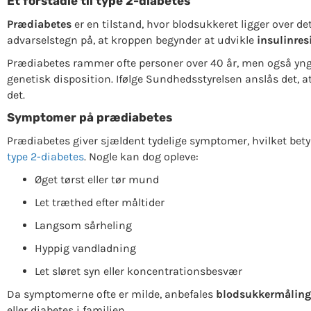
Et forstadie til type 2-diabetes
Prædiabetes
er en tilstand, hvor blodsukkeret ligger over
advarselstegn på, at kroppen begynder at udvikle
insulinres
Prædiabetes rammer ofte personer over 40 år, men også yngre 
genetisk disposition. Ifølge Sundhedsstyrelsen anslås det, a
det.
Symptomer på prædiabetes
Prædiabetes giver sjældent tydelige symptomer, hvilket betyd
type 2-diabetes
. Nogle kan dog opleve:
Øget tørst eller tør mund
Let træthed efter måltider
Langsom sårheling
Hyppig vandladning
Let sløret syn eller koncentrationsbesvær
Da symptomerne ofte er milde, anbefales
blodsukkermåling
eller diabetes i familien.