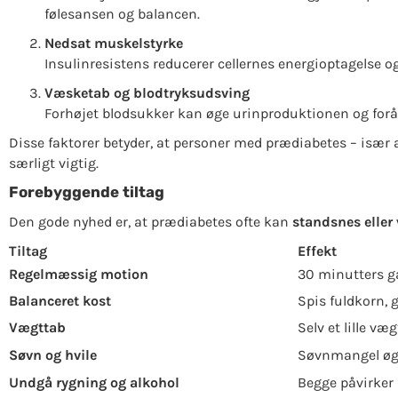
følesansen og balancen.
Nedsat muskelstyrke
Insulinresistens reducerer cellernes energioptagelse 
Væsketab og blodtryksudsving
Forhøjet blodsukker kan øge urinproduktionen og forå
Disse faktorer betyder, at personer med prædiabetes – især 
særligt vigtig.
Forebyggende tiltag
Den gode nyhed er, at prædiabetes ofte kan
standsnes eller
Tiltag
Effekt
Regelmæssig motion
30 minutters g
Balanceret kost
Spis fuldkorn,
Vægttab
Selv et lille v
Søvn og hvile
Søvnmangel øge
Undgå rygning og alkohol
Begge påvirker 