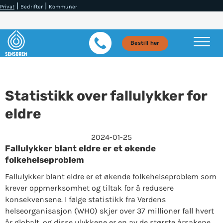
|
|
Privat
Bedrifter
Kommuner
Bestill her
Statistikk over fallulykker for
eldre
2024-01-25
Fallulykker blant eldre er et økende
folkehelseproblem
Fallulykker blant eldre er et økende folkehelseproblem som
krever oppmerksomhet og tiltak for å redusere
konsekvensene. I følge statistikk fra Verdens
helseorganisasjon (WHO) skjer over 37 millioner fall hvert
år globalt, og disse ulykkene er en av de største årsakene