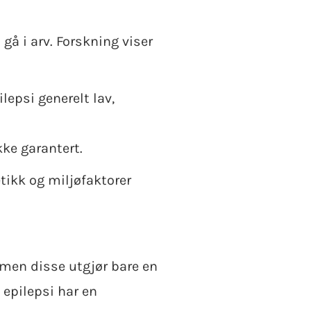
å i arv. Forskning viser
ilepsi generelt lav,
kke garantert.
tikk og miljøfaktorer
, men disse utgjør bare en
 epilepsi har en