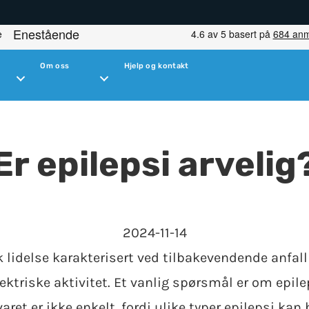
Om oss
Hjelp og kontakt
Er epilepsi arvelig
2024-11-14
 lidelse karakterisert ved tilbakevendende anfall
lektriske aktivitet. Et vanlig spørsmål er om epile
aret er ikke enkelt, fordi ulike typer epilepsi kan 