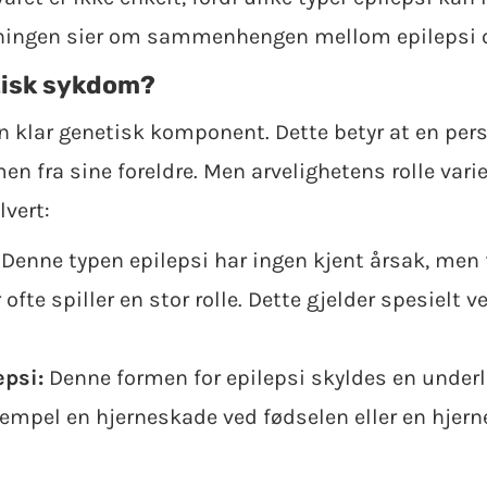
ningen sier om sammenhengen mellom epilepsi o
tisk sykdom?
en klar genetisk komponent. Dette betyr at en per
 fra sine foreldre. Men arvelighetens rolle vari
lvert:
Denne typen epilepsi har ingen kjent årsak, men f
ofte spiller en stor rolle. Dette gjelder spesielt v
psi:
Denne formen for epilepsi skyldes en under
sempel en hjerneskade ved fødselen eller en hjerne