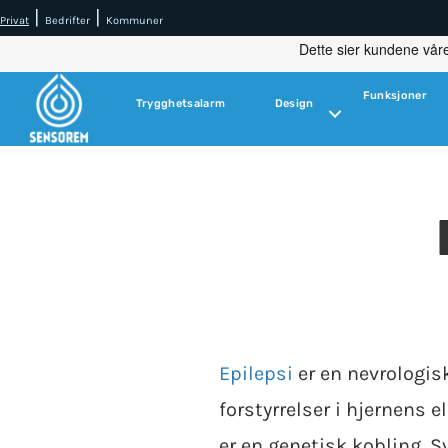
|
|
Privat
Bedrifter
Kommuner
Funksjoner
Trygghetsalarm
Design
Epilepsi
er en nevrologisk
forstyrrelser i hjernens e
er en genetisk kobling. Sv