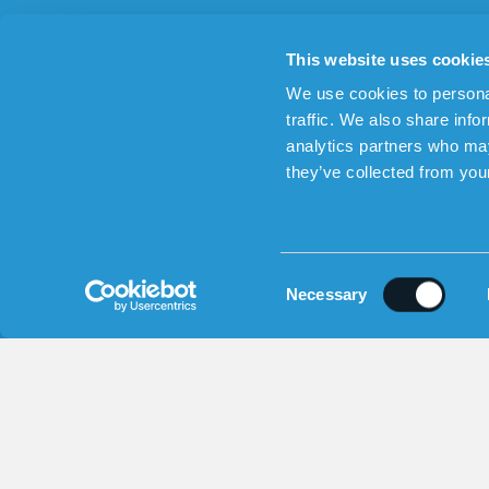
This website uses cookie
We use cookies to personal
traffic. We also share info
analytics partners who may
they’ve collected from your
Sensorem AB (559194-2189) | 
C
Necessary
o
n
s
e
n
t
S