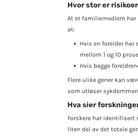
Hvor stor er risikoen
At et familiemedlem har 
at:
Hvis en forelder har e
mellom 1 og 10 prose
Hvis begge foreldrene
Flere ulike gener kan vær
som utløser sykdommen
Hva sier forskninge
Forskere har identifisert
liten del av det totale 