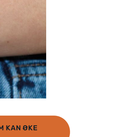
M KAN ØKE