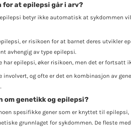
 for at epilepsi går i arv?
epilepsi betyr ikke automatisk at sykdommen vil g
pilepsi, er risikoen for at barnet deres utvikler ep
nt avhengig av type epilepsi.
 har epilepsi, øker risikoen, men det er fortsatt i
e involvert, og ofte er det en kombinasjon av gene
.
n om genetikk og epilepsi?
 noen spesifikke gener som er knyttet til epilepsi
genetiske grunnlaget for sykdommen. De fleste med