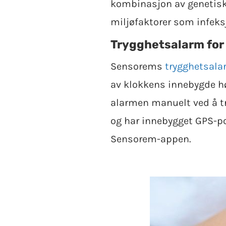
kombinasjon av genetisk
miljøfaktorer som infeksj
Trygghetsalarm for 
Sensorems
trygghetsala
av klokkens innebygde h
alarmen manuelt ved å t
og har innebygget GPS-po
Sensorem-appen.