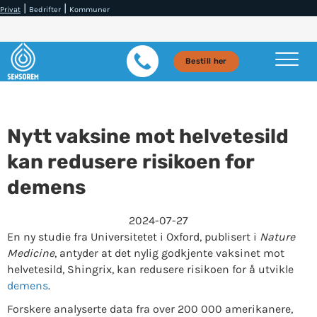
|
|
Privat
Bedrifter
Kommuner
Bestill her
Nytt vaksine mot helvetesild
kan redusere risikoen for
demens
2024-07-27
En ny studie fra Universitetet i Oxford, publisert i
Nature
Medicine
, antyder at det nylig godkjente vaksinet mot
helvetesild, Shingrix, kan redusere risikoen for å utvikle
demens
.
Forskere analyserte data fra over 200 000 amerikanere,