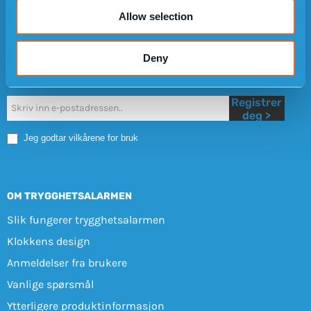
Allow selection
Deny
NYHETSBREV
Registrer
Nyhetsbrev
deg >
Mobile
Jeg godtar vilkårene for bruk
OM TRYGGHETSALARMEN
Slik fungerer trygghetsalarmen
Klokkens design
Anmeldelser fra brukere
Vanlige spørsmål
Ytterligere produktinformasjon