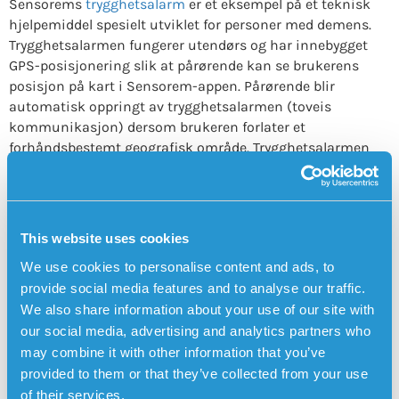
Sensorems
trygghetsalarm
er et eksempel på et teknisk
hjelpemiddel spesielt utviklet for personer med demens.
Trygghetsalarmen fungerer utendørs og har innebygget
GPS-posisjonering slik at pårørende kan se brukerens
posisjon på kart i Sensorem-appen. Pårørende blir
automatisk oppringt av trygghetsalarmen (toveis
kommunikasjon) dersom brukeren forlater et
forhåndsbestemt geografisk område. Trygghetsalarmen
har også
medisinpåminnelser
, som betyr at klokken avgir
en lyd og forteller brukeren at det er på tide å ta
medisinene sine. Trygghetsalarmen kan også
varsle
automatisk ved fall
med den innebygde fallsensoren.
This website uses cookies
We use cookies to personalise content and ads, to
provide social media features and to analyse our traffic.
We also share information about your use of our site with
our social media, advertising and analytics partners who
may combine it with other information that you’ve
provided to them or that they’ve collected from your use
of their services.