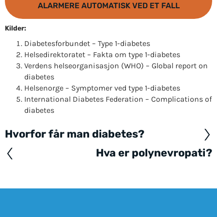
ALARMERE AUTOMATISK VED ET FALL
Kilder:
Diabetesforbundet – Type 1-diabetes
Helsedirektoratet – Fakta om type 1-diabetes
Verdens helseorganisasjon (WHO) – Global report on
diabetes
Helsenorge – Symptomer ved type 1-diabetes
International Diabetes Federation – Complications of
diabetes
Hvorfor får man diabetes?
Posts
navigation
Hva er polynevropati?