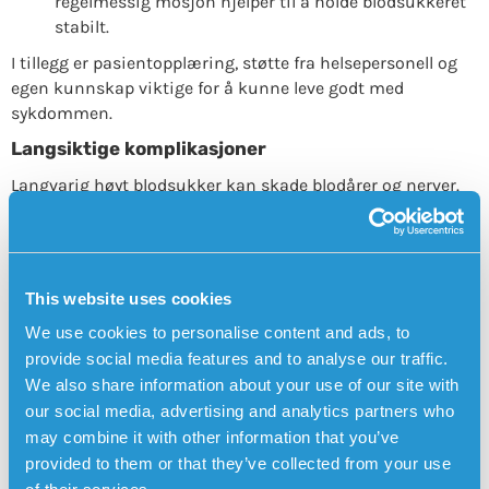
regelmessig mosjon hjelper til å holde blodsukkeret
stabilt.
I tillegg er pasientopplæring, støtte fra helsepersonell og
egen kunnskap viktige for å kunne leve godt med
sykdommen.
Langsiktige komplikasjoner
Langvarig høyt blodsukker kan skade blodårer og nerver.
Dette øker risikoen for hjerte- og karsykdom, nyreskader,
synsproblemer og nevropati. Derfor er nøye oppfølging og
jevnlige kontroller avgjørende for å forebygge
komplikasjoner.
This website uses cookies
Type 1-diabetes og økt fallrisiko
We use cookies to personalise content and ads, to
En ofte oversett konsekvens er at type 1-diabetes kan øke
provide social media features and to analyse our traffic.
risikoen for fallulykker:
We also share information about your use of our site with
our social media, advertising and analytics partners who
Hypoglykemi (lavt blodsukker)
– kan gi svimmelhet,
may combine it with other information that you’ve
skjelvinger, svakhet og i alvorlige tilfeller
provided to them or that they’ve collected from your use
bevisstløshet.