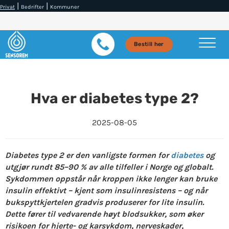
|
|
Privat
Bedrifter
Kommuner
Bestill her
Hva er diabetes type 2?
2025-08-05
Diabetes type 2 er den vanligste formen for
diabetes
og
utgjør rundt 85–90 % av alle tilfeller i Norge og globalt.
Sykdommen oppstår når kroppen ikke lenger kan bruke
insulin effektivt – kjent som insulinresistens – og når
bukspyttkjertelen gradvis produserer for lite insulin.
Dette fører til vedvarende høyt blodsukker, som øker
risikoen for hjerte- og karsykdom, nerveskader,