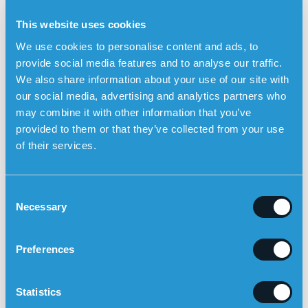
Nyresykdom (diabetesnefropati)
Nerveskader (nevropati)
This website uses cookies
Øyesykdommer (retinopati, grå stær)
We use cookies to personalise content and ads, to
provide social media features and to analyse our traffic.
Sår som gror dårlig og fotsår (6)
We also share information about your use of our site with
Derfor er tidlig diagnose og god behandling avgjørende.
our social media, advertising and analytics partners who
may combine it with other information that you’ve
Type 2-diabetes og økt fallrisiko
provided to them or that they’ve collected from your use
Som ved type 1 øker også type 2 risikoen for fall, spesielt
of their services.
blant eldre:
Nevropati
– nerveskader i føtter og ben reduserer
følelse og balanse.
C
Necessary
o
Synsproblemer
– retinopati og andre øyesykdommer
n
gjør det vanskeligere å oppdage hindringer.
s
Preferences
Hypoglykemi
– enkelte medisiner kan senke
e
blodsukkeret for mye og gi svimmelhet, svakhet eller
n
bevisstløshet.
t
Statistics
Muskelsvakhet
– kan utvikles etter mange års