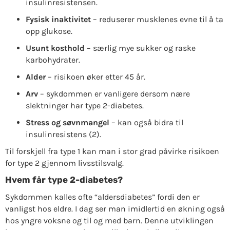
insulinresistensen.
Fysisk inaktivitet
– reduserer musklenes evne til å ta
opp glukose.
Usunt kosthold
– særlig mye sukker og raske
karbohydrater.
Alder
– risikoen øker etter 45 år.
Arv
– sykdommen er vanligere dersom nære
slektninger har type 2-diabetes.
Stress og søvnmangel
– kan også bidra til
insulinresistens (2).
Til forskjell fra type 1 kan man i stor grad påvirke risikoen
for type 2 gjennom livsstilsvalg.
Hvem får type 2-diabetes?
Sykdommen kalles ofte “aldersdiabetes” fordi den er
vanligst hos eldre. I dag ser man imidlertid en økning også
hos yngre voksne og til og med barn. Denne utviklingen