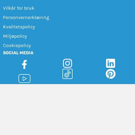
Vilkår for bruk
Personvernerklæring
Kvalitetspolicy
Miljøpolicy
Cookiepolicy
SOCIAL MEDIA
Sensorem AB (559194-2189) | Engelbrektsgatan 9-11, 114 32
Stockholm |
+47 21 41 54 70
|
info@sensorem.com