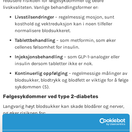
redusere risikoen for følgesykdommer og bedre
livskvaliteten. Vanlige behandlingsformer er:
Livsstilsendringer
– regelmessig mosjon, sunt
kosthold og vektreduksjon kan i noen tilfeller
normalisere blodsukkeret.
Tablettbehandling
– som metformin, som øker
cellenes følsomhet for insulin.
Injeksjonsbehandling
– som GLP-1-analoger eller
insulin dersom tabletter ikke er nok.
Kontinuerlig oppfølging
– regelmessige målinger av
blodsukker, blodtrykk og blodfett er viktige for å følge
sykdommen (5).
Følgesykdommer ved type 2-diabetes
Langvarig høyt blodsukker kan skade blodårer og nerver,
og øker risikoen for:
Hjerte- og karsykdom (hjerteinfarkt, slag)