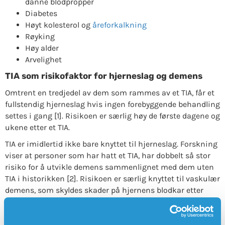
danne blodpropper
Diabetes
Høyt kolesterol og
åreforkalkning
Røyking
Høy alder
Arvelighet
TIA som risikofaktor for hjerneslag og demens
Omtrent en tredjedel av dem som rammes av et TIA, får et
fullstendig hjerneslag hvis ingen forebyggende behandling
settes i gang [1]. Risikoen er særlig høy de første dagene og
ukene etter et TIA.
TIA er imidlertid ikke bare knyttet til hjerneslag. Forskning
viser at personer som har hatt et TIA, har dobbelt så stor
risiko for å utvikle demens sammenlignet med dem uten
TIA i historikken [2]. Risikoen er særlig knyttet til vaskulær
demens, som skyldes skader på hjernens blodkar etter
gjentatte episoder med oksygenmangel.
Hvert TIA kan skade hjerneceller, selv om symptomene