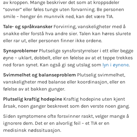
av kroppen. Mange beskriver det som at kroppsdeler
“sovner” eller føles tunge uten forvarning. Be personen
smile – henger én munnvik ned, kan det være TIA.
Tale- og språkvansker
Forvirring, vanskeligheter med å
snakke eller forstå hva andre sier. Talen kan høres slurete
eller rar ut, eller personen finner ikke ordene.
Synsproblemer
Plutselige synsforstyrrelser i ett eller begge
øyne – uklart, dobbelt, eller en følelse av at et teppe trekkes
ned foran synet. Kan også gi seg utslag som
lyn i øynene
.
Svimmelhet og balanseproblem
Plutselig svimmelhet,
vanskeligheter med balanse eller koordinasjon, eller en
følelse av at bakken gunger.
Plutselig kraftig hodepine
Kraftig hodepine uten kjent
årsak, noen ganger beskrevet som den verste noen gang.
Siden symptomene ofte forsvinner raskt, velger mange å
ignorere dem. Det er en alvorlig feil – et TIA er en
medisinsk nødssituasjon.