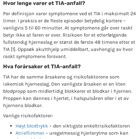
Hvor lenge varer et TIA-anfall?
Per definisjon varer symptomene ved et TIA i maksimalt 24
timer. I praksis er de fleste episoder betydelig kortere –
vanligvis 5 til 60 minutter. At symptomene går over raskt
betyr ikke at faren er over. Risikoen for et etterfølgende
fullstendig hjerneslag er størst de første 48 timene etter et
TIA [1]. Oppsøk akutthjelp umiddelbart, uavhengig av hvor
raskt symptomene forsvant.
Hva forårsaker et TIA-anfall?
TIA har de samme årsakene og risikofaktorene som
iskemisk hjerneslag. Den vanligste årsaken er en liten
blodpropp som midlertidig blokkerer et blodkar i hjernen.
Proppen kan dannes i hjertet, i halspulsåren eller i et av
hjernens blodkar.
Vanlige risikofaktorer:
Høyt blodtrykk
– den viktigste enkeltrisikofaktoren
Atrieflimmer
– uregelmessig hjerterytme som kan