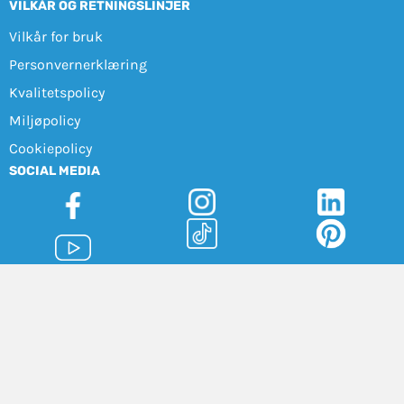
VILKÅR OG RETNINGSLINJER
Vilkår for bruk
Personvernerklæring
Kvalitetspolicy
Miljøpolicy
Cookiepolicy
SOCIAL MEDIA
Sensorem AB (559194-2189) | Engelbrektsgatan 9-11, 114 32
Stockholm |
+47 21 41 54 70
|
info@sensorem.com