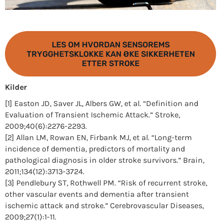
LES OM HVORDAN SENSOREMS
TRYGGHETSKLOKKE KAN ØKE SIKKERHETEN
ETTER STROKE
Kilder
[1] Easton JD, Saver JL, Albers GW, et al. “Definition and
Evaluation of Transient Ischemic Attack.” Stroke,
2009;40(6):2276-2293.
[2] Allan LM, Rowan EN, Firbank MJ, et al. “Long-term
incidence of dementia, predictors of mortality and
pathological diagnosis in older stroke survivors.” Brain,
2011;134(12):3713-3724.
[3] Pendlebury ST, Rothwell PM. “Risk of recurrent stroke,
other vascular events and dementia after transient
ischemic attack and stroke.” Cerebrovascular Diseases,
2009;27(1):1-11.