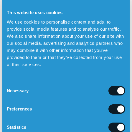
forsvinner raskt. Over tid kan gjentatte TIA-anfall svekke
hjernens evne til å bearbeide informasjon, huske detaljer
This website uses cookies
og planlegge aktiviteter [3].
We use cookies to personalise content and ads, to
Hvordan forebygger man et nytt TIA-anfall?
provide social media features and to analyse our traffic.
Å raskt oppsøke helsehjelp etter et TIA kan redde liv og
We also share information about your use of our site with
forhindre alvorlige komplikasjoner. Behandling etter et TIA
our social media, advertising and analytics partners who
inkluderer vanligvis:
may combine it with other information that you’ve
provided to them or that they’ve collected from your use
Blodfortynnende medisiner (f.eks. acetylsalisylsyre
of their services.
eller klopidogrel)
Blodtrykksmedisiner hvis blodtrykket er forhøyet
Statiner ved høye kolesterolverdier
C
Livsstilsendringer: røykeslutt, regelmessig mosjon og
Necessary
o
sunnere kosthold
n
Les mer om hvordan du reduserer risikoen:
Hvordan
s
Preferences
forebygge hjerneslag?
e
Sensorems trygghetsalarm – alltid tilgjengelig
n
når du trenger det
t
Statistics