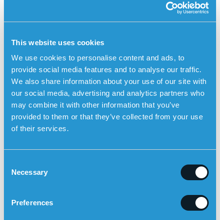
Sensorems trygghetsalarm har GPS-
posisjonering, medisinpåminnelser og automatisk
fallalarm
This website uses cookies
Sensorems
trygghetsalarm
er et eksempel på et teknisk
hjelpemiddel spesielt utviklet for personer med demens.
We use cookies to personalise content and ads, to
Trygghetsalarmen fungerer utendørs og har innebygget
provide social media features and to analyse our traffic.
GPS-posisjonering slik at pårørende kan se brukerens
We also share information about your use of our site with
posisjon på kart i Sensorem-appen. Pårørende blir
our social media, advertising and analytics partners who
automatisk oppringt av trygghetsalarmen (toveis
may combine it with other information that you’ve
kommunikasjon) dersom brukeren forlater et
provided to them or that they’ve collected from your use
forhåndsbestemt geografisk område. Trygghetsalarmen
of their services.
har også
medisinpåminnelser
, som betyr at klokken avgir
en lyd og forteller brukeren at det er på tide å ta
medisinene sine. Trygghetsalarmen kan også
varsle
C
automatisk ved fall
med den innebygde fallsensoren.
Necessary
o
n
s
Preferences
e