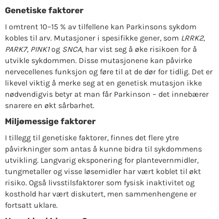
Genetiske faktorer
I omtrent 10–15 % av tilfellene kan Parkinsons sykdom
kobles til arv. Mutasjoner i spesifikke gener, som
LRRK2
,
PARK7
,
PINK1
og
SNCA
, har vist seg å øke risikoen for å
utvikle sykdommen. Disse mutasjonene kan påvirke
nervecellenes funksjon og føre til at de dør for tidlig. Det er
likevel viktig å merke seg at en genetisk mutasjon ikke
nødvendigvis betyr at man får Parkinson – det innebærer
snarere en økt sårbarhet.
Miljømessige faktorer
I tillegg til genetiske faktorer, finnes det flere ytre
påvirkninger som antas å kunne bidra til sykdommens
utvikling. Langvarig eksponering for plantevernmidler,
tungmetaller og visse løsemidler har vært koblet til økt
risiko. Også livsstilsfaktorer som fysisk inaktivitet og
kosthold har vært diskutert, men sammenhengene er
fortsatt uklare.