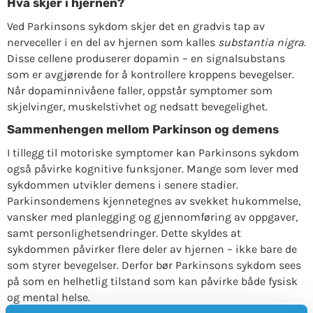
Hva skjer i hjernen?
Ved Parkinsons sykdom skjer det en gradvis tap av
nerveceller i en del av hjernen som kalles
substantia nigra
.
Disse cellene produserer dopamin – en signalsubstans
som er avgjørende for å kontrollere kroppens bevegelser.
Når dopaminnivåene faller, oppstår symptomer som
skjelvinger, muskelstivhet og nedsatt bevegelighet.
Sammenhengen mellom Parkinson og demens
I tillegg til motoriske symptomer kan Parkinsons sykdom
også påvirke kognitive funksjoner. Mange som lever med
sykdommen utvikler demens i senere stadier.
Parkinsondemens kjennetegnes av svekket hukommelse,
vansker med planlegging og gjennomføring av oppgaver,
samt personlighetsendringer. Dette skyldes at
sykdommen påvirker flere deler av hjernen – ikke bare de
som styrer bevegelser. Derfor bør Parkinsons sykdom sees
på som en helhetlig tilstand som kan påvirke både fysisk
og mental helse.