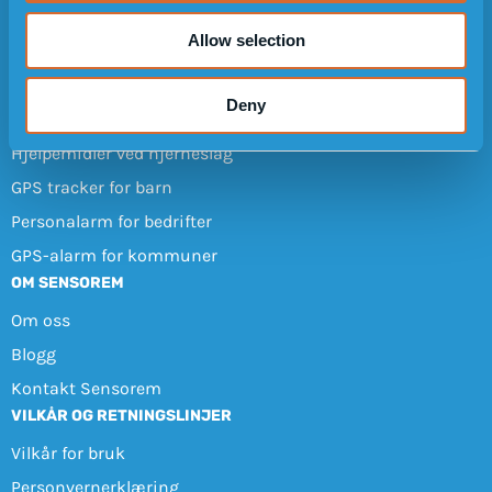
Inviter en venn
Allow selection
BRUKSOMRÅDER
GPS-klokke for demens
Deny
Alarm ved epilepsi
Hjelpemidler ved hjerneslag
GPS tracker for barn
Personalarm for bedrifter
GPS-alarm for kommuner
OM SENSOREM
Om oss
Blogg
Kontakt Sensorem
VILKÅR OG RETNINGSLINJER
Vilkår for bruk
Personvernerklæring