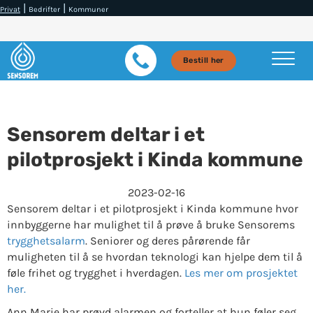
|
|
Privat
Bedrifter
Kommuner
Bestill her
Sensorem deltar i et
pilotprosjekt i Kinda kommune
2023-02-16
Sensorem deltar i et pilotprosjekt i Kinda kommune hvor
innbyggerne har mulighet til å prøve å bruke Sensorems
trygghetsalarm
. Seniorer og deres pårørende får
muligheten til å se hvordan teknologi kan hjelpe dem til å
føle frihet og trygghet i hverdagen.
Les mer om prosjektet
her.
Ann Marie har prøvd alarmen og forteller at hun føler seg