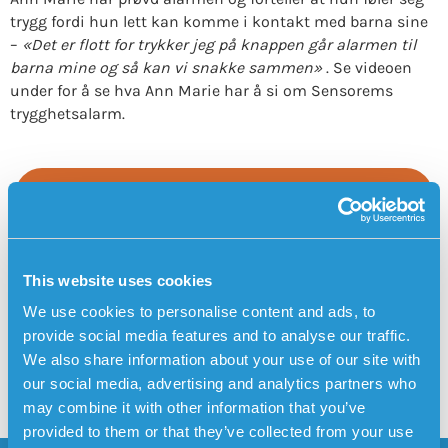
trygg fordi hun lett kan komme i kontakt med barna sine
–
«Det er flott for trykker jeg på knappen går alarmen til
barna mine og så kan vi snakke sammen»
. Se videoen
under for å se hva Ann Marie har å si om Sensorems
trygghetsalarm.
BESTILL SENSOREMS TRYGGHETSALARM HER
Sensorems trygghetsalarm i
Posts
snøen
This website uses cookies
navigation
We use cookies to personalise content and ads, to
Visste du at Sensorems klokke
provide social media features and to analyse our traffic.
kan brukes som en personlig
alarm i utrygge situasjoner?
We also share information about your use of our site with
our social media, advertising and analytics partners who
may combine it with other information that you’ve
provided to them or that they’ve collected from your use